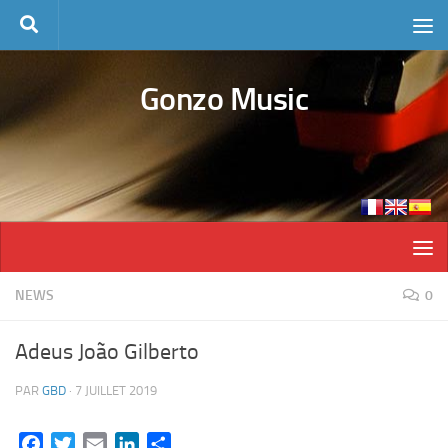
Skip to content
Gonzo Music
NEWS
0
Adeus João Gilberto
PAR
GBD
·
7 JUILLET 2019
Facebook
Twitter
Email
LinkedIn
Partager