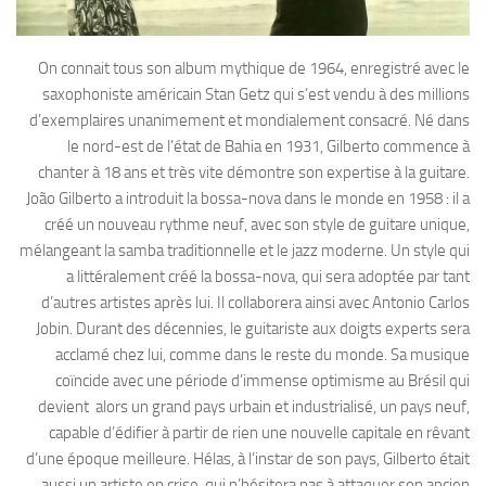
On connait tous son album mythique de 1964, enregistré avec le
saxophoniste américain Stan Getz qui s’est vendu à des millions
d’exemplaires unanimement et mondialement consacré. Né dans
le nord-est de l’état de Bahia en 1931, Gilberto commence à
chanter à 18 ans et très vite démontre son expertise à la guitare.
João Gilberto a introduit la bossa-nova dans le monde en 1958 : il a
créé un nouveau rythme neuf, avec son style de guitare unique,
mélangeant la samba traditionnelle et le jazz moderne. Un style qui
a littéralement créé la bossa-nova, qui sera adoptée par tant
d’autres artistes après lui. Il collaborera ainsi avec Antonio Carlos
Jobin. Durant des décennies, le guitariste aux doigts experts sera
acclamé chez lui, comme dans le reste du monde. Sa musique
coïncide avec une période d’immense optimisme au Brésil qui
devient alors un grand pays urbain et industrialisé, un pays neuf,
capable d’édifier à partir de rien une nouvelle capitale en rêvant
d’une époque meilleure. Hélas, à l’instar de son pays, Gilberto était
aussi un artiste en crise, qui n’hésitera pas à attaquer son ancien