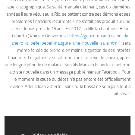
label discographique. Sa santé mentale déclinant, ces dix dernières
années il aura vécu seul à Rio, se battant contre ses démons et ses
problèmes financiers récurrents. Il ne s’était pas produit sur une
scène depuis près de 15 ans. En 2017, sa fille la chanteuse Bebel
Gilberto ( Voir sur Gonzomusic
https://gonzomusic.fr/a-rio-de-
janeiro-la-belle-bebel-inaugure-une-nouvelle-salle.html
) sera
même forcée de prendre en mains la gestion de ses intérêts
financiers. Le guitariste serait mort chez lui, à Rio de Janeiro, après
une longue période de maladie. Son fils Marcelo Gilberto a confirmé
la triste nouvelle dans un message publié hier sur Facebook. Pour
le moment, la cause du décès n’a pas encore été officiellement
révélée. Adeus João Gilberto…sans toi la bossa ne sera plus tout à
fait nova !