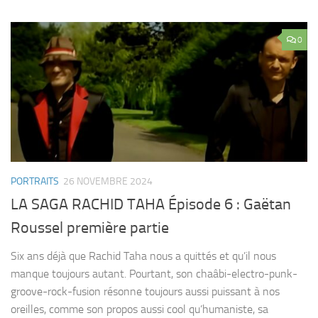
0
PORTRAITS
26 NOVEMBRE 2024
LA SAGA RACHID TAHA Épisode 6 : Gaëtan
Roussel première partie
Six ans déjà que Rachid Taha nous a quittés et qu’il nous
manque toujours autant. Pourtant, son chaâbi-electro-punk-
groove-rock-fusion résonne toujours aussi puissant à nos
oreilles, comme son propos aussi cool qu’humaniste, sa