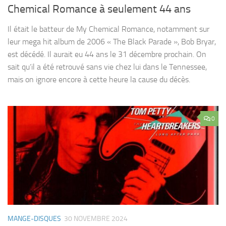
Chemical Romance à seulement 44 ans
Il était le batteur de My Chemical Romance, notamment sur
leur mega hit album de 2006 « The Black Parade », Bob Bryar,
est décédé. Il aurait eu 44 ans le 31 décembre prochain. On
sait qu’il a été retrouvé sans vie chez lui dans le Tennessee,
mais on ignore encore à cette heure la cause du décès.
0
MANGE-DISQUES
30 NOVEMBRE 2024