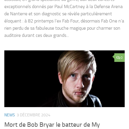
exceptionnels donnés par Paul McCartney à la Defense Arena
de Nanterre et son diagnostic se révèle particulièrement
éloquent : à 82 printemps l’ex Fab Four, désormais Fab One n’a
rien perdu de sa fabuleuse touche magique pour charmer son
auditoire durant ces deux grands...
0
NEWS
3 DÉCEMBRE 2024
Mort de Bob Bryar le batteur de My