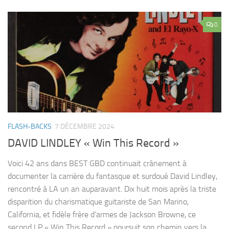
0
FLASH-BACKS
7 DÉCEMBRE 2024
DAVID LINDLEY « Win This Record »
Voici 42 ans dans BEST GBD continuait crânement à
documenter la carrière du fantasque et surdoué David Lindley,
rencontré à LA un an auparavant. Dix huit mois après la triste
disparition du charismatique guitariste de San Marino,
California, et fidèle frère d’armes de Jackson Browne, ce
second LP « Win This Record » poursuit son chemin vers la