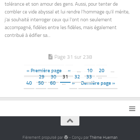
tolérance et son amour des gens. Aussi, pour tenter de
combler ce vide abyssal et lui rendre l’hommage qu’il mérite,
j’ai souhaité interroger ceux qui l’ont non seulement
accompagné, fidèles entre les fidèles, mais également
contribué à édifier sa...
Page 31 sur 238
« Première page
«
…
10
20
…
29
30
31
32
33
…
40
50
60
…
»
Dernière page »
Fièrement propulsé par
- Conçu par
Thème Hueman