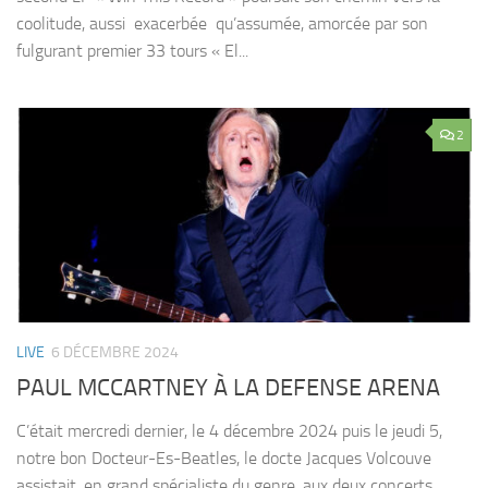
coolitude, aussi exacerbée qu’assumée, amorcée par son
fulgurant premier 33 tours « El...
2
LIVE
6 DÉCEMBRE 2024
PAUL MCCARTNEY À LA DEFENSE ARENA
C’était mercredi dernier, le 4 décembre 2024 puis le jeudi 5,
notre bon Docteur-Es-Beatles, le docte Jacques Volcouve
assistait, en grand spécialiste du genre, aux deux concerts