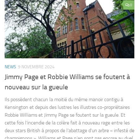
0
NEWS
9 NOVEMBRE 2024
Jimmy Page et Robbie Williams se foutent à
nouveau sur la gueule
Ils possèdent chacun la moitié du même manoir contigu à
Kensington et depuis des lustres les illustres co-propriétaires
Robbie Williams et Jimmy Page se foutent sur la gueule. Et
cette fois l’incendie de la colère fait à nouveau rage entre les
deux stars British à propos de l’abattage d’un arbre « infesté de
champignons ». Williams et Page n’en sont pas encore au duel,