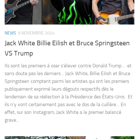
NEWS
9 NOVEMBRE 2024
Jack White Billie Eilish et Bruce Springsteen
VS Trump
Ils sont les premiers à oser s’élever contre Donald Trump… et
sans doute pas les derniers… Jack White, Billie Eilish et Bruce
Springsteen comptent parmi les artistes qui ont les premiers
publiquement exprimé leurs dégouts respectifs dès le
lendemain de sa réélection à la Présidence des États-Unis. Et
ils n’y vont certainement pas avec le dos de la cuillère… En
effet, sur son Instagram, Jack White a le premier balancé
grave...