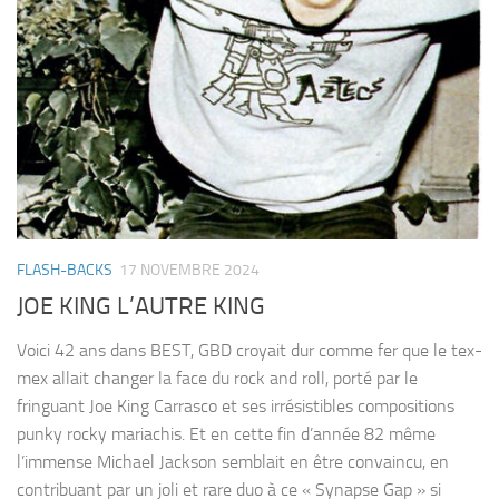
FLASH-BACKS
17 NOVEMBRE 2024
JOE KING L’AUTRE KING
Voici 42 ans dans BEST, GBD croyait dur comme fer que le tex-
mex allait changer la face du rock and roll, porté par le
fringuant Joe King Carrasco et ses irrésistibles compositions
punky rocky mariachis. Et en cette fin d’année 82 même
l’immense Michael Jackson semblait en être convaincu, en
contribuant par un joli et rare duo à ce « Synapse Gap » si