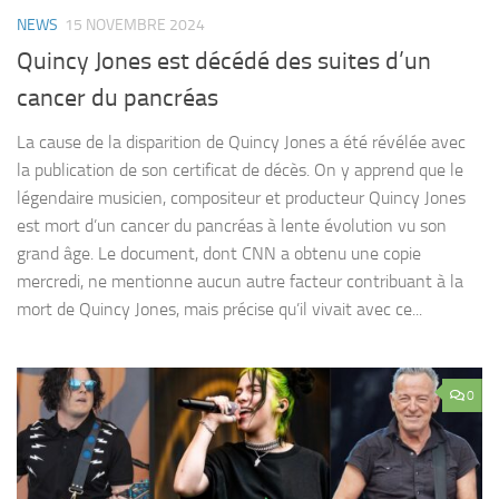
NEWS
15 NOVEMBRE 2024
Quincy Jones est décédé des suites d’un
cancer du pancréas
La cause de la disparition de Quincy Jones a été révélée avec
la publication de son certificat de décès. On y apprend que le
légendaire musicien, compositeur et producteur Quincy Jones
est mort d’un cancer du pancréas à lente évolution vu son
grand âge. Le document, dont CNN a obtenu une copie
mercredi, ne mentionne aucun autre facteur contribuant à la
mort de Quincy Jones, mais précise qu’il vivait avec ce...
0