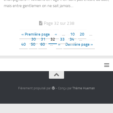
mais entre gentlemen on ne sait jamais....
Page 32 sur 238
« Première page
«
…
10
20
…
30
31
32
33
34
…
40
50
60
…
»
Dernière page »
Fièrement propulsé par
- Conçu par
Thème Hueman