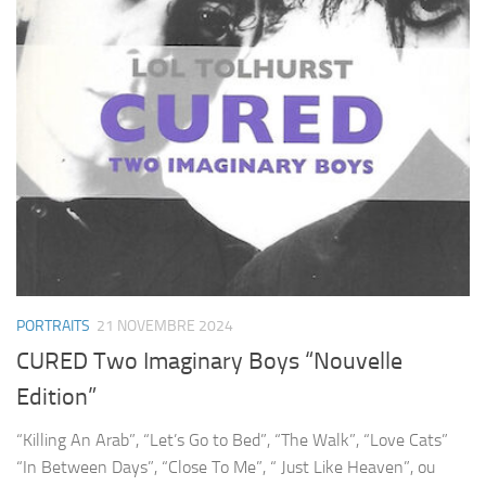
PORTRAITS
21 NOVEMBRE 2024
CURED Two Imaginary Boys “Nouvelle
Edition”
“Killing An Arab”, “Let’s Go to Bed”, “The Walk”, “Love Cats”
“In Between Days”, “Close To Me”, “ Just Like Heaven”, ou