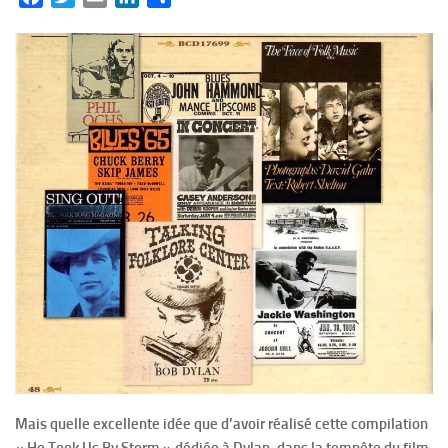
Mais quelle excellente idée que d’avoir réalisé cette compilation
« He Took Us By Storm » dédiée à Dylan, dans la tempête du film