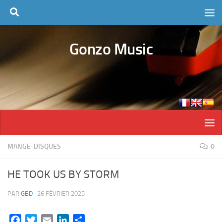
Skip to content
Gonzo Music
MANGE-DISQUES
0
HE TOOK US BY STORM
PAR
GBD
·
26 FÉVRIER 2025
Facebook
Twitter
Email
LinkedIn
Partager