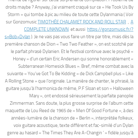
droits maybe ? Anyway, j’ai vraiment craqué sur ce « He Took Us By
Storm » qui tombe à pic au milieu de toute cette Dylanmania ( Voir
sur Gonzomusic
TIMOTHÉE CHALAMET ROCK AND ROLL STAR
,
A
COMPLETE UNKNOWN
et aussi
https://gonzomusic.fr/?
s=Bob+Dylan
). Je ne vais pas vous faire un titre par titre, mais dès la
première chanson de Dion « Two Two Feather », on est scotché par
le parfait phrasé Dylanien. Et le festival continue avec le psyché «
Honey » d’un certain Eric Andersen qui sonne honorablement «
Subterranean Homesick Blues ». Bref, même combat avec la
suivante « You’ve Got To Be Kidding » de Dick Campbell plus « Like
A Rolling Stone » que l’originale. La manière de chanter, le phrasé, la
guitare jusqu’à l’harmonica de même, P.F Sloan et son « Halloween
Mary », ont endossé sérieusement la parfaite panoplie
Zimmerman. Sans doute, la plus grosse surprise de l’album cette
maquette de Lou Reed de 1965 de « Men Of Good Fortune », à des
années-lumière de la chanson de « Berlin », interprétée folkeux,
voix guitare acoustique, texte différent et fac-similé d’un Dylan
genre au hasard « The Times They Are A-Changin ‘ » fidèle jusqu’à