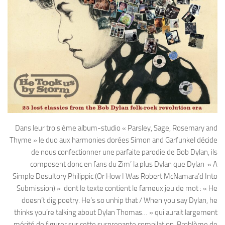
Dans leur troisième album-studio « Parsley, Sage, Rosemary and
Thyme » le duo aux harmonies dorées Simon and Garfunkel décide
de nous confectionner une parfaite parodie de Bob Dylan, ils
composent donc en fans du Zim’ la plus Dylan que Dylan « A
Simple Desultory Philippic (Or How I Was Robert McNamara’d Into
Submission) » dont le texte contient le fameux jeu de mot : « He
doesn’t dig poetry. He’s so unhip that / When you say Dylan, he
thinks you’re talking about Dylan Thomas… » qui aurait largement
mérité de figurer sur cette surprenante compilation. Problème de