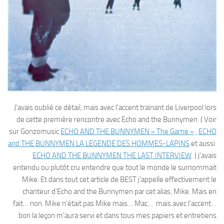
J’avais oublié ce détail, mais avec l’accent trainant de Liverpool lors
de cette première rencontre avec Echo and the Bunnymen ( Voir
sur Gonzomusic
ECHO AND THE BUNNYMEN « The Game »
,
ECHO
and THE BUNNYMEN LA LEGENDE DES HOMMES-LAPINS
et aussi
ECHO AND THE BUNNYMEN THE LAST INTERVIEW
) j’avais
entendu ou plutôt cru entendre que tout le monde le surnommait
Mike. Et dans tout cet article de BEST j’appelle effectivement le
chanteur d’Echo and the Bunnymen par cet alias, Mike. Mais en
fait… non. Mike n’était pas Mike mais… Mac… mais avec l’accent…
bon la leçon m’aura servi et dans tous mes papiers et entretiens