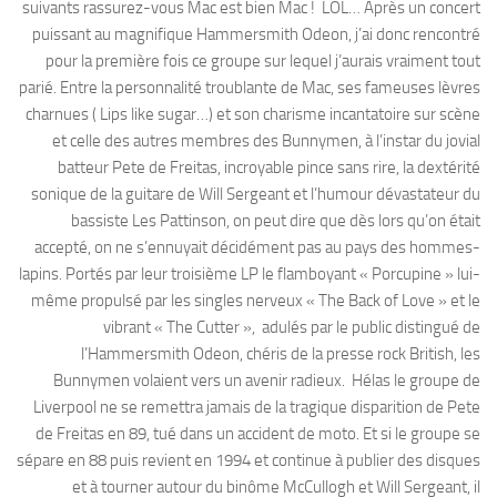
suivants rassurez-vous Mac est bien Mac ! LOL… Après un concert
puissant au magnifique Hammersmith Odeon, j’ai donc rencontré
pour la première fois ce groupe sur lequel j’aurais vraiment tout
parié. Entre la personnalité troublante de Mac, ses fameuses lèvres
charnues ( Lips like sugar…) et son charisme incantatoire sur scène
et celle des autres membres des Bunnymen, à l’instar du jovial
batteur Pete de Freitas, incroyable pince sans rire, la dextérité
sonique de la guitare de Will Sergeant et l’humour dévastateur du
bassiste Les Pattinson, on peut dire que dès lors qu’on était
accepté, on ne s’ennuyait décidément pas au pays des hommes-
lapins. Portés par leur troisième LP le flamboyant « Porcupine » lui-
même propulsé par les singles nerveux « The Back of Love » et le
vibrant « The Cutter », adulés par le public distingué de
l’Hammersmith Odeon, chéris de la presse rock British, les
Bunnymen volaient vers un avenir radieux. Hélas le groupe de
Liverpool ne se remettra jamais de la tragique disparition de Pete
de Freitas en 89, tué dans un accident de moto. Et si le groupe se
sépare en 88 puis revient en 1994 et continue à publier des disques
et à tourner autour du binôme McCullogh et Will Sergeant, il