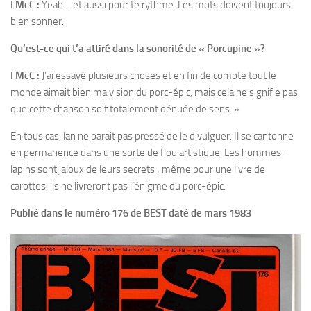
I McC :
Yeah… et aussi pour te rythme. Les mots doivent toujours
bien sonner.
Qu’est-ce qui t’a attiré dans la sonorité de « Porcupine »?
I McC :
J’ai essayé plusieurs choses et en fin de compte tout le
monde aimait bien ma vision du porc-épic, mais cela ne signifie pas
que cette chanson soit totalement dénuée de sens. »
En tous cas, lan ne parait pas pressé de le divulguer. Il se cantonne
en permanence dans une sorte de flou artistique. Les hommes-
lapins sont jaloux de leurs secrets ; même pour une livre de
carottes, ils ne livreront pas l’énigme du porc-épic.
Publié dans le numéro 176 de BEST daté de mars 1983