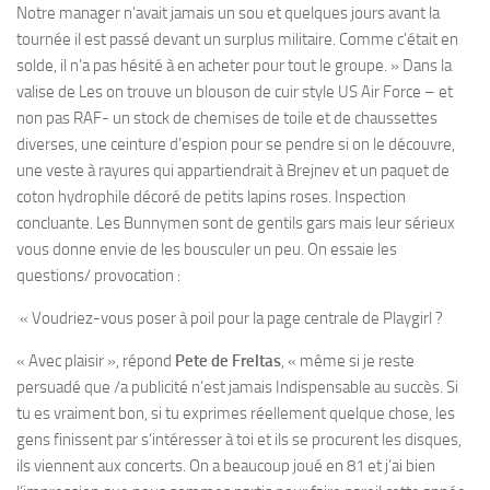
Notre manager n’avait jamais un sou et quelques jours avant la
tournée il est passé devant un surplus militaire. Comme c’était en
solde, il n’a pas hésité à en acheter pour tout le groupe. » Dans la
valise de Les on trouve un blouson de cuir style US Air Force – et
non pas RAF- un stock de chemises de toile et de chaussettes
diverses, une ceinture d’espion pour se pendre si on le découvre,
une veste à rayures qui appartiendrait à Brejnev et un paquet de
coton hydrophile décoré de petits lapins roses. Inspection
concluante. Les Bunnymen sont de gentils gars mais leur sérieux
vous donne envie de les bousculer un peu. On essaie les
questions/ provocation :
« Voudriez-vous poser à poil pour la page centrale de Playgirl ?
« Avec plaisir », répond
Pete de Freltas
, « même si je reste
persuadé que /a publicité n’est jamais Indispensable au succès. Si
tu es vraiment bon, si tu exprimes réellement quelque chose, les
gens finissent par s’intéresser à toi et ils se procurent les disques,
ils viennent aux concerts. On a beaucoup joué en 81 et j’ai bien