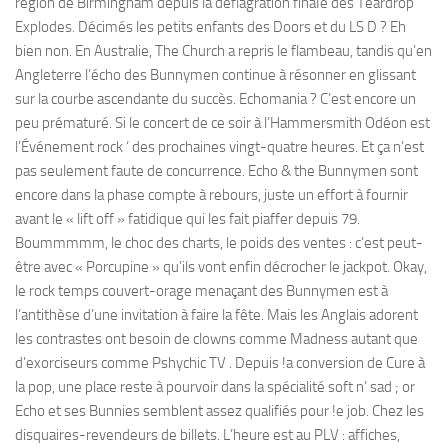
région de Birmingham depuis la déflagration finaIe des Teardrop
Explodes. Décimés les petits enfants des Doors et du LS D ? Eh
bien non. En Australie, The Church a repris le flambeau, tandis qu’en
Angleterre l’écho des Bunnymen continue à résonner en glissant
sur la courbe ascendante du succès. Echomania ? C’est encore un
peu prématuré. Si le concert de ce soir à l’Hammersmith Odéon est
l’Événement rock ‘ des prochaines vingt-quatre heures. Et ça n’est
pas seulement faute de concurrence. Echo & the Bunnymen sont
encore dans la phase compte à rebours, juste un effort à fournir
avant le « lift off » fatidique qui les fait piaffer depuis 79.
Boummmmm, le choc des charts, le poids des ventes : c’est peut-
être avec « Porcupine » qu’ils vont enfin décrocher le jackpot. Okay,
le rock temps couvert-orage menaçant des Bunnymen est à
l’antithèse d’une invitation à faire la fête. Mais les Anglais adorent
les contrastes ont besoin de clowns comme Madness autant que
d’exorciseurs comme Pshychic TV . Depuis !a conversion de Cure à
la pop, une place reste à pourvoir dans la spécialité soft n’ sad ; or
Echo et ses Bunnies semblent assez qualifiés pour !e job. Chez les
disquaires-revendeurs de billets. L’heure est au PLV : affiches,