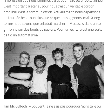
l’impression que nous sommes partis pour faire pareil cette année.
C’est important la scène ; pour nous c’est un véritable cordon
ombilical, c’est la communication. Actuellement, nous dépensons
en tournée beaucoup plus que ce que nous gagnons, mais à long
terme nous savons que cela doit marcher. » Mac assis clans un coin,
griffonne sur des bouts de papiers. Pour lui l’écriture est une sorte
de tic, un automatisme.
Ian Mc Culloch :
« Souvent, je ne sais pas pourquoi j’écris telle ou