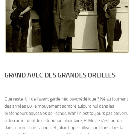
GRAND AVEC DES GRANDES OREILLES
Que reste-t ’il de l’avant garde néo psychédélique ? Né au tournant
des années 80, le mouvement sombre aujourd’hui dans les
profondeurs abyssales de l’échec. Wah ! n’est toujours pas parvenu
à décrocher deal de distribution planétaire, B. Movie s’est perdu
dans le « no chart’s land » et Julian Cope cultive son blues dans la