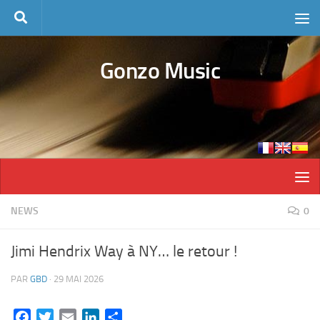
Skip to content
Gonzo Music
NEWS
0
Jimi Hendrix Way à NY… le retour !
PAR
GBD
·
29 MAI 2026
Facebook
Twitter
Email
LinkedIn
Partager