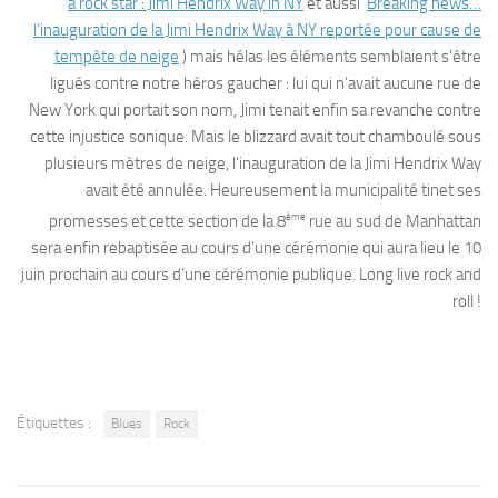
a rock star : Jimi Hendrix Way in NY
et aussi
Breaking news…
l’inauguration de la Jimi Hendrix Way à NY reportée pour cause de
tempête de neige
) mais hélas les éléments semblaient s’être
ligués contre notre héros gaucher : lui qui n’avait aucune rue de
New York qui portait son nom, Jimi tenait enfin sa revanche contre
cette injustice sonique. Mais le blizzard avait tout chamboulé sous
plusieurs mètres de neige, l’inauguration de la Jimi Hendrix Way
avait été annulée. Heureusement la municipalité tinet ses
ème
promesses et cette section de la 8
rue au sud de Manhattan
sera enfin rebaptisée au cours d’une cérémonie qui aura lieu le 10
juin prochain au cours d’une cérémonie publique. Long live rock and
roll !
Étiquettes :
Blues
Rock