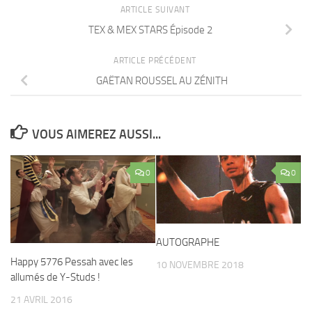
ARTICLE SUIVANT
TEX & MEX STARS Épisode 2
ARTICLE PRÉCÉDENT
GAËTAN ROUSSEL AU ZÉNITH
VOUS AIMEREZ AUSSI...
0
0
AUTOGRAPHE
Happy 5776 Pessah avec les
10 NOVEMBRE 2018
allumés de Y-Studs !
21 AVRIL 2016