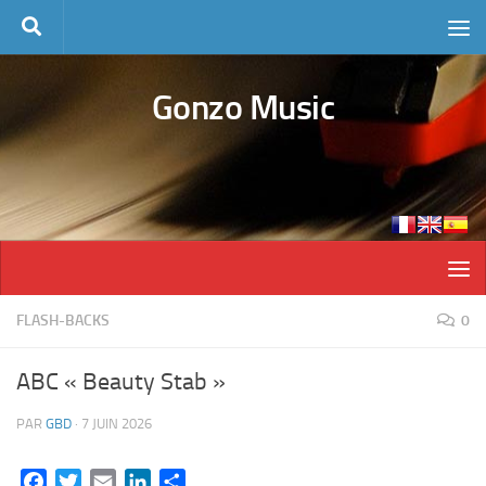
Skip to content
Gonzo Music
FLASH-BACKS
0
ABC « Beauty Stab »
PAR
GBD
·
7 JUIN 2026
Facebook
Twitter
Email
LinkedIn
Partager