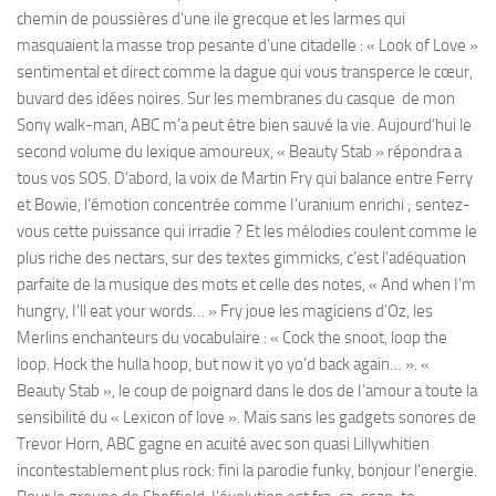
chemin de poussières d’une ile grecque et les larmes qui
masquaient la masse trop pesante d’une citadelle : « Look of Love »
sentimental et direct comme la dague qui vous transperce le cœur,
buvard des idées noires. Sur les membranes du casque de mon
Sony walk-man, ABC m’a peut être bien sauvé la vie. Aujourd’hui le
second volume du lexique amoureux, « Beauty Stab » répondra a
tous vos SOS. D’abord, la voix de Martin Fry qui balance entre Ferry
et Bowie, l’émotion concentrée comme I’uranium enrichi ; sentez-
vous cette puissance qui irradie ? Et les mélodies coulent comme le
plus riche des nectars, sur des textes gimmicks, c’est l’adéquation
parfaite de la musique des mots et celle des notes, « And when I’m
hungry, I’ll eat your words… » Fry joue les magiciens d’Oz, les
Merlins enchanteurs du vocabulaire : « Cock the snoot, loop the
loop. Hock the hulla hoop, but now it yo yo’d back again… ». «
Beauty Stab », le coup de poignard dans le dos de I’amour a toute la
sensibilité du « Lexicon of love ». Mais sans les gadgets sonores de
Trevor Horn, ABC gagne en acuité avec son quasi Lillywhitien
incontestablement plus rock: fini la parodie funky, bonjour l’energie.