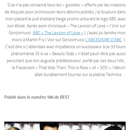
Si je n’ai pas conservé tous les « goodies » offerts par les maisons
de disques pour promouvoir leurs albums publiés, j’ai toujours dans
mon placard le pull shetland beige promo arborant le logo ABC avec
son étoile. Après avoir chroniqué « The Lexicon of Love » ( Voir sur
Gonzomusic
ABC « The Lexicon of Love »
), j’avais pu tendre mon
micro à Martin Fry ( Voir sur Gonzomusic
L’ABCEDAIRE D’ABC
).
C’est dire si j’attendais avec impatience un successeur à ce 33 tours
phénoménal. Et si ce « Beauty Stab » n’était peut-être pas aussi
percutant que son auguste prédécesseur, porté par ses deux hits ,
le fracassant « That Was Then, This Is Now » et « SOS », l’album
allait durablement tourner sur la platine Technics….
Publié dans le numéro 186 de BEST