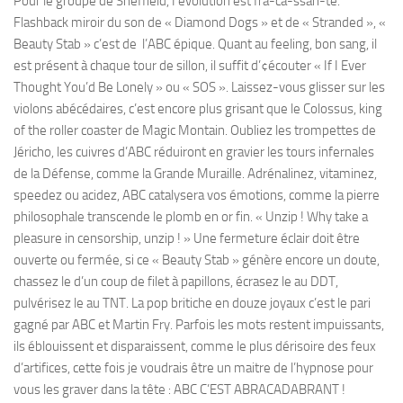
Pour le groupe de Sheffield, I’évolution est fra-ca-ssan-te.
Flashback miroir du son de « Diamond Dogs » et de « Stranded », «
Beauty Stab » c’est de l’ABC épique. Quant au feeling, bon sang, il
est présent à chaque tour de sillon, il suffit d’¢écouter « If I Ever
Thought You’d Be Lonely » ou « SOS ». Laissez-vous glisser sur les
violons abécédaires, c’est encore plus grisant que le Colossus, king
of the roller coaster de Magic Montain. Oubliez les trompettes de
Jéricho, les cuivres d’ABC réduiront en gravier les tours infernales
de la Défense, comme la Grande Muraille. Adrénalinez, vitaminez,
speedez ou acidez, ABC catalysera vos émotions, comme la pierre
philosophale transcende le plomb en or fin. « Unzip ! Why take a
pleasure in censorship, unzip ! » Une fermeture éclair doit être
ouverte ou fermée, si ce « Beauty Stab » génère encore un doute,
chassez le d’un coup de filet à papillons, écrasez le au DDT,
pulvérisez le au TNT. La pop britiche en douze joyaux c’est le pari
gagné par ABC et Martin Fry. Parfois les mots restent impuissants,
ils éblouissent et disparaissent, comme le plus dérisoire des feux
d’artifices, cette fois je voudrais être un maitre de l’hypnose pour
vous les graver dans la tête : ABC C’EST ABRACADABRANT !