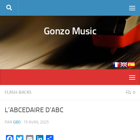
Skip to content
Gonzo Music
FLASH-BACKS
0
L’ABCEDAIRE D’ABC
PAR
GBD
·
15 AVRIL 2025
Facebook
Twitter
Email
LinkedIn
Partager