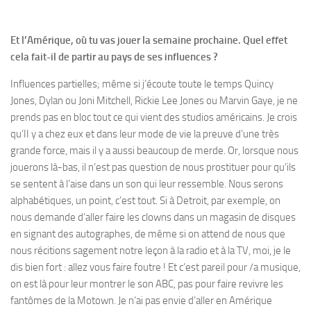
Et l’Amérique, où tu vas jouer la semaine prochaine. Quel effet
cela fait-il de partir au pays de ses influences ?
Influences partielles; même si j’écoute toute le temps Quincy
Jones, Dylan ou Joni Mitchell, Rickie Lee Jones ou Marvin Gaye, je ne
prends pas en bloc tout ce qui vient des studios américains. Je crois
qu’II y a chez eux et dans leur mode de vie la preuve d’une très
grande force, mais il y a aussi beaucoup de merde. Or, lorsque nous
jouerons là-bas, il n’est pas question de nous prostituer pour qu’ils
se sentent à l’aise dans un son qui leur ressemble. Nous serons
alphabétiques, un point, c’est tout. Si à Detroit, par exemple, on
nous demande d’aller faire les clowns dans un magasin de disques
en signant des autographes, de même si on attend de nous que
nous récitions sagement notre leçon à la radio et à la TV, moi, je le
dis bien fort : allez vous faire foutre ! Et c’est pareil pour /a musique,
on est là pour leur montrer le son ABC, pas pour faire revivre les
fantômes de la Motown. Je n’ai pas envie d’aller en Amérique