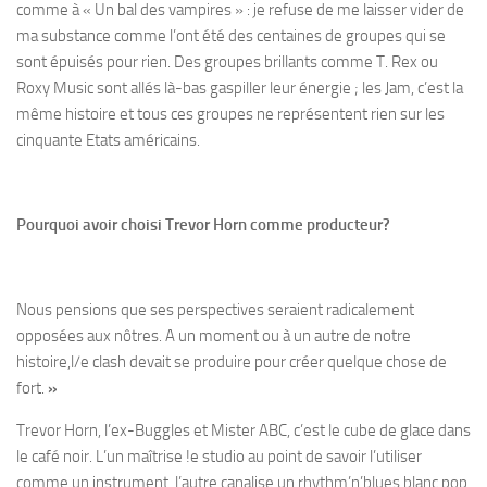
comme à « Un bal des vampires » : je refuse de me laisser vider de
ma substance comme l’ont été des centaines de groupes qui se
sont épuisés pour rien. Des groupes brillants comme T. Rex ou
Roxy Music sont allés là-bas gaspiller leur énergie ; les Jam, c’est la
même histoire et tous ces groupes ne représentent rien sur les
cinquante Etats américains.
Pourquoi avoir choisi Trevor Horn comme producteur?
Nous pensions que ses perspectives seraient radicalement
opposées aux nôtres. A un moment ou à un autre de notre
histoire,l/e clash devait se produire pour créer quelque chose de
fort.
»
Trevor Horn, l’ex-Buggles et Mister ABC, c’est le cube de glace dans
le café noir. L’un maîtrise !e studio au point de savoir l’utiliser
comme un instrument, l’autre canalise un rhythm’n’blues blanc pop