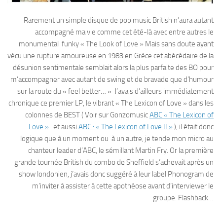
Rarement un simple disque de pop music British n’aura autant
accompagné ma vie comme cet été-là avec entre autres le
monumental funky « The Look of Love » Mais sans doute ayant
vécu une rupture amoureuse en 1983 en Grèce cet abécédaire de la
désunion sentimentale semblait alors la plus parfaite des BO pour
m’accompagner avec autant de swing et de bravade que d’humour
sur la route du « feel better… » J’avais d’ailleurs immédiatement
chronique ce premier LP, le vibrant « The Lexicon of Love » dans les
colonnes de BEST ( Voir sur Gonzomusic
ABC « The Lexicon of
Love »
et aussi
ABC : « The Lexicon of Love II »
), il était donc
logique que à un moment ou à un autre, je tende mon micro au
chanteur leader d’ABC, le sémillant Martin Fry. Or la première
grande tournée British du combo de Sheffield s’achevait après un
show londonien, j’avais donc suggéré à leur label Phonogram de
m’inviter à assister à cette apothéose avant d’interviewer le
groupe. Flashback…