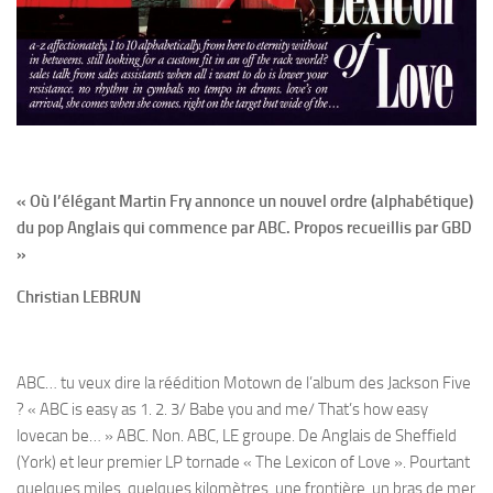
« Où l’élégant Martin Fry annonce un nouvel ordre (alphabétique)
du pop Anglais qui commence par ABC. Propos recueillis par GBD
»
Christian LEBRUN
ABC… tu veux dire la réédition Motown de l’album des Jackson Five
? « ABC is easy as 1. 2. 3/ Babe you and me/ That’s how easy
lovecan be… » ABC. Non. ABC, LE groupe. De Anglais de Sheffield
(York) et leur premier LP tornade « The Lexicon of Love ». Pourtant
quelques miles, quelques kilomètres, une frontière, un bras de mer