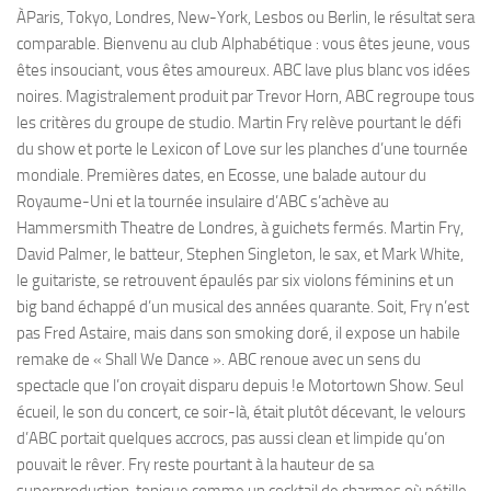
ÀParis, Tokyo, Londres, New-York, Lesbos ou Berlin, le résultat sera
comparable. Bienvenu au club Alphabétique : vous êtes jeune, vous
êtes insouciant, vous êtes amoureux. ABC lave plus blanc vos idées
noires. Magistralement produit par Trevor Horn, ABC regroupe tous
les critères du groupe de studio. Martin Fry relève pourtant le défi
du show et porte le Lexicon of Love sur les planches d’une tournée
mondiale. Premières dates, en Ecosse, une balade autour du
Royaume-Uni et la tournée insulaire d’ABC s’achève au
Hammersmith Theatre de Londres, à guichets fermés. Martin Fry,
David Palmer, le batteur, Stephen Singleton, le sax, et Mark White,
le guitariste, se retrouvent épaulés par six violons féminins et un
big band échappé d’un musical des années quarante. Soit, Fry n’est
pas Fred Astaire, mais dans son smoking doré, il expose un habile
remake de « Shall We Dance ». ABC renoue avec un sens du
spectacle que l’on croyait disparu depuis !e Motortown Show. Seul
écueil, le son du concert, ce soir-là, était plutôt décevant, le velours
d’ABC portait quelques accrocs, pas aussi clean et limpide qu’on
pouvait le rêver. Fry reste pourtant à la hauteur de sa