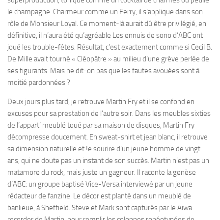
superproduction, tonique comme un cocktail de charmes où pétille
le champagne. Charmeur comme un Ferry, il s’applique dans son
rôle de Monsieur Loyal. Ce moment-là aurait dû être privilégié, en
définitive, il n’aura été qu’agréable Les ennuis de sono d’ABC ont
joué les trouble-fêtes. Résultat, c’est exactement comme si Cecil B.
De Mille avait tourné « Cléopâtre » au milieu d’une grève perlée de
ses figurants. Mais ne dit-on pas que les fautes avouées sont à
moitié pardonnées ?
Deux jours plus tard, je retrouve Martin Fry et il se confond en
excuses pour sa prestation de l’autre soir. Dans les meubles sixties
de l’appart’ meublé toué par sa maison de disques, Martin Fry
décompresse doucement. En sweat-shirt et jean blanc, il retrouve
sa dimension naturelle et !e sourire d’un jeune homme de vingt
ans, qui ne doute pas un instant de son succès. Martin n’est pas un
matamore du rock, mais juste un gagneur. Il raconte la genèse
d’ABC: un groupe baptisé Vice-Versa interviewé par un jeune
rédacteur de fanzine. Le décor est planté dans un meublé de
banlieue, à Sheffield. Steve et Mark sont capturés par le Aiwa
recorder de Martin, pour remplir les colonnes ronéotypées de