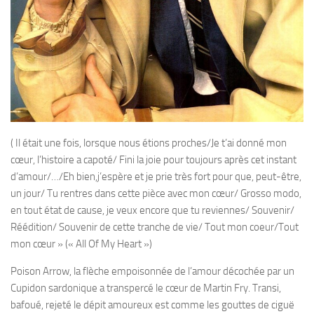
( Il était une fois, lorsque nous étions proches/Je t’ai donné mon
cœur, l’histoire a capoté/ Fini la joie pour toujours après cet instant
d’amour/…/Eh bien,j’espère et je prie très fort pour que, peut-être,
un jour/ Tu rentres dans cette pièce avec mon cœur/ Grosso modo,
en tout état de cause, je veux encore que tu reviennes/ Souvenir/
Réédition/ Souvenir de cette tranche de vie/ Tout mon coeur/Tout
mon cœur » (« All Of My Heart »)
Poison Arrow, la flèche empoisonnée de l’amour décochée par un
Cupidon sardonique a transpercé le cœur de Martin Fry. Transi,
bafoué, rejeté le dépit amoureux est comme les gouttes de ciguë