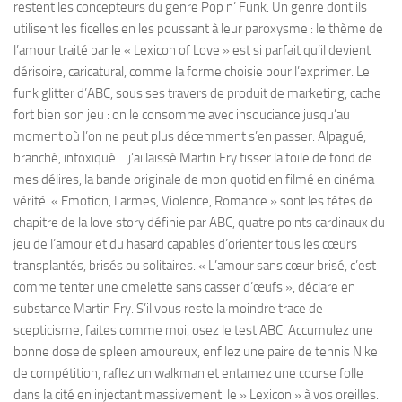
restent les concepteurs du genre Pop n’ Funk. Un genre dont ils
utilisent les ficelles en les poussant à leur paroxysme : le thème de
l’amour traité par le « Lexicon of Love » est si parfait qu’il devient
dérisoire, caricatural, comme la forme choisie pour l’exprimer. Le
funk glitter d’ABC, sous ses travers de produit de marketing, cache
fort bien son jeu : on le consomme avec insouciance jusqu’au
moment où l’on ne peut plus décemment s’en passer. Alpagué,
branché, intoxiqué… j’ai laissé Martin Fry tisser la toile de fond de
mes délires, la bande originale de mon quotidien filmé en cinéma
vérité. « Emotion, Larmes, Violence, Romance » sont les têtes de
chapitre de la love story définie par ABC, quatre points cardinaux du
jeu de l’amour et du hasard capables d’orienter tous les cœurs
transplantés, brisés ou solitaires. « L’amour sans cœur brisé, c’est
comme tenter une omelette sans casser d’œufs », déclare en
substance Martin Fry. S’il vous reste la moindre trace de
scepticisme, faites comme moi, osez le test ABC. Accumulez une
bonne dose de spleen amoureux, enfilez une paire de tennis Nike
de compétition, raflez un walkman et entamez une course folle
dans la cité en injectant massivement le » Lexicon » à vos oreilles.