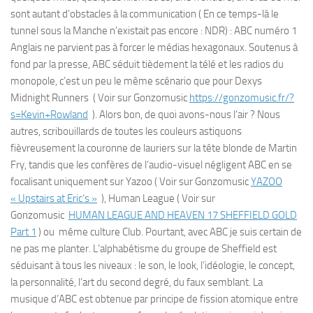
sont autant d’obstacles à la communication ( En ce temps-là le
tunnel sous la Manche n’existait pas encore : NDR) : ABC numéro 1
Anglais ne parvient pas à forcer le médias hexagonaux. Soutenus à
fond par la presse, ABC séduit tièdement la télé et les radios du
monopole, c’est un peu le même scénario que pour Dexys
Midnight Runners ( Voir sur Gonzomusic
https://gonzomusic.fr/?
s=Kevin+Rowland
). Alors bon, de quoi avons-nous l’air ? Nous
autres, scribouillards de toutes les couleurs astiquons
fièvreusement la couronne de lauriers sur la tête blonde de Martin
Fry, tandis que les confères de l’audio-visuel négligent ABC en se
focalisant uniquement sur Yazoo ( Voir sur Gonzomusic
YAZOO
« Upstairs at Eric’s »
), Human League ( Voir sur
Gonzomusic
HUMAN LEAGUE AND HEAVEN 17 SHEFFIELD GOLD
Part 1
) ou même culture Club. Pourtant, avec ABC je suis certain de
ne pas me planter. L’alphabétisme du groupe de Sheffield est
séduisant à tous les niveaux : le son, le look, l’idéologie, le concept,
la personnalité, l’art du second degré, du faux semblant. La
musique d’ABC est obtenue par principe de fission atomique entre