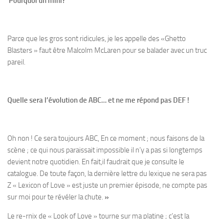
Pourquoi un mini?
Parce que les gros sont ridicules, je les appelle des «Ghetto
Blasters » faut être Malcolm McLaren pour se balader avec un truc
pareil.
Quelle sera l’évolution de ABC… et ne me répond pas DEF !
Oh non ! Ce sera toujours ABC, En ce moment ; nous faisons de la
scène ; ce qui nous paraissait impossible il n’y a pas si longtemps
devient notre quotidien. En fait,il faudrait que je consulte le
catalogue. De toute façon, la dernière lettre du lexique ne sera pas
Z « Lexicon of Love » est juste un premier épisode, ne compte pas
sur moi pour te révéler la chute.
»
Le re-rnix de « Look of Love » tourne sur ma platine ; c’est la