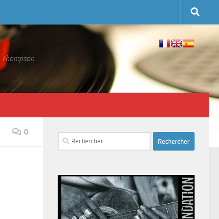
 S. Thompson
0
Rechercher :