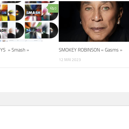
0
YS » Smash »
SMOKEY ROBINSON « Gasms »
12 MAI 2023