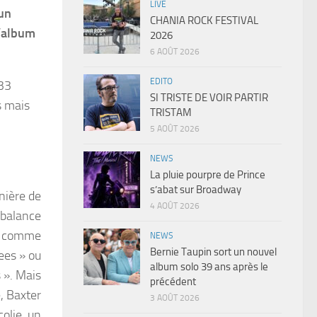
LIVE
 un
CHANIA ROCK FESTIVAL
l’album
2026
6 AOÛT 2026
EDITO
 33
SI TRISTE DE VOIR PARTIR
s mais
TRISTAM
5 AOÛT 2026
NEWS
La pluie pourpre de Prince
s’abat sur Broadway
nière de
4 AOÛT 2026
 balance
sé comme
NEWS
Bernie Taupin sort un nouvel
ees » ou
album solo 39 ans après le
 ». Mais
précédent
, Baxter
3 AOÛT 2026
olie, un