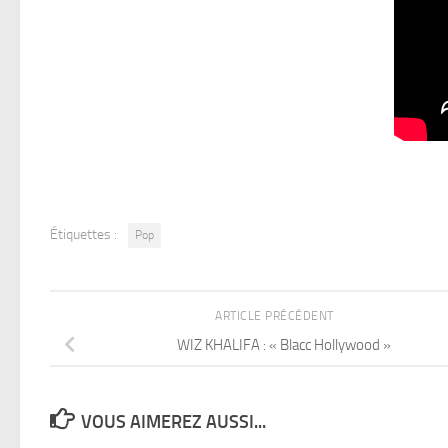
Étiquettes :
Pop
ARTICLE PRÉCÉDENT
WIZ KHALIFA : « Blacc Hollywood »
VOUS AIMEREZ AUSSI...