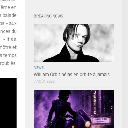
-même en
a balade
BREAKING NEWS
ps » aux
ences du
 « It’s a
nôtre et
es temps
troublés.
NEWS
William Orbit hélas en orbite à jamais…
7 AOÛT 2026