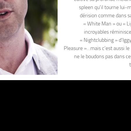
spleen qu’il tourne lui
dérision comme dans s
« White Man » ou « Li
incroyables réminisc
« Nightclubbing » d’Iggy.
Pleasure »…mais c’est aussi le 
ne le boudons pas dans c