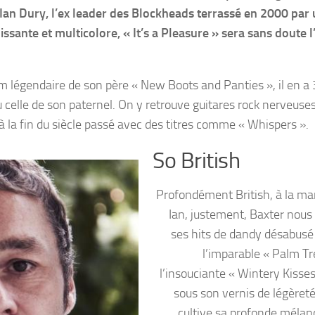
Ian Dury, l’ex leader des Blockheads terrassé en 2000 par
ssante et multicolore, « It’s a Pleasure » sera sans doute 
lbum légendaire de son père « New Boots and Panties », il en a
 celle de son paternel. On y retrouve guitares rock nerveuse
la fin du siècle passé avec des titres comme « Whispers ».
So British
Profondément British, à la ma
Ian, justement, Baxter nous
ses hits de dandy désabu
l’imparable « Palm Tr
l’insouciante « Wintery Kisses
sous son vernis de légèreté
cultive sa profonde mélanc