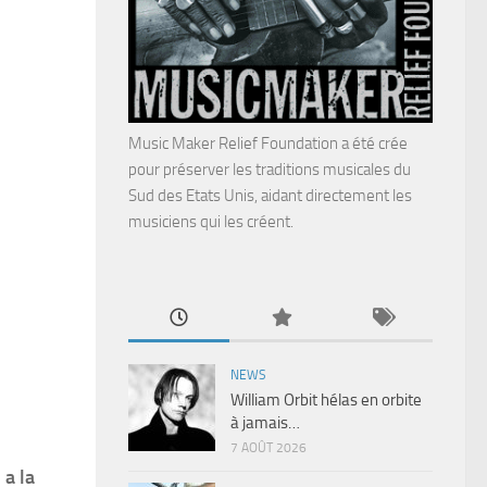
Music Maker Relief Foundation a été crée
pour préserver les traditions musicales du
Sud des Etats Unis, aidant directement les
musiciens qui les créent.
NEWS
William Orbit hélas en orbite
à jamais…
7 AOÛT 2026
 a la