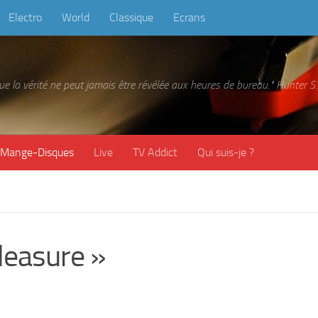
Electro
World
Classique
Ecrans
 que la vérité ne peut jamais être révélée aux heures de bureau." Hunter
Mange-Disques
Live
TV Addict
Qui suis-je ?
leasure »