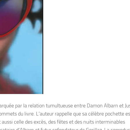
rquée par la relation tumultueuse entre Damon Albarn et Ju
mmets du livre. L’auteur rappelle que sa célèbre pochette e
aussi celle des excès, des fêtes et des nuits interminables
cataire d’Albarn et futur cofondateur de Gorillaz. La coproduc