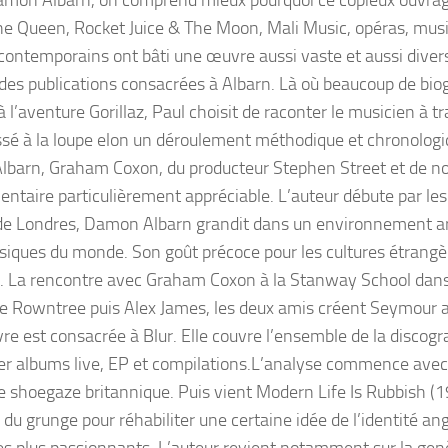
Damon Albarn, on comprend mieux pourquoi ce copieux ouvra
 The Queen, Rocket Juice & The Moon, Mali Music, opéras, mus
 contemporains ont bâti une œuvre aussi vaste et aussi divers
t des publications consacrées à Albarn. Là où beaucoup de bio
 l’aventure Gorillaz, Paul choisit de raconter le musicien à t
sé à la loupe elon un déroulement méthodique et chronologi
Albarn, Graham Coxon, du producteur Stephen Street et de 
entaire particulièrement appréciable. L’auteur débute par le
 de Londres, Damon Albarn grandit dans un environnement ar
usiques du monde. Son goût précoce pour les cultures étrangèr
que. La rencontre avec Graham Coxon à la Stanway School dans
ve Rowntree puis Alex James, les deux amis créent Seymour 
re est consacrée à Blur. Elle couvre l’ensemble de la discogr
lier albums live, EP et compilations.L’analyse commence avec
 shoegaze britannique. Puis vient Modern Life Is Rubbish (1
du grunge pour réhabiliter une certaine idée de l’identité ang