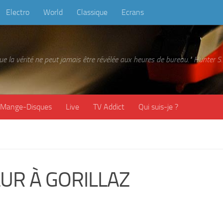
Electro
World
Classique
Ecrans
 que la vérité ne peut jamais être révélée aux heures de bureau." Hunter
Mange-Disques
Live
TV Addict
Qui suis-je ?
UR À GORILLAZ