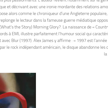
les plus passionnants. L’auteur revient notamment sur la gen
rque et décrivant avec une ironie mordante des relations am
ose alors comme le chroniqueur d’une Angleterre populaire, 
 replonge le lecteur dans la fameuse guerre médiatique oppos
 (What’s the Story) Morning Glory?. La naissance de « Count
rds à EMI, illustre parfaitement l’humour social qui caractéri
nt avec Blur (1997). Alex James y affirme : « 1997 est l’année
par le rock indépendant américain, le disque abandonne les 
la