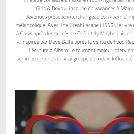
chapitre consacré à Parklife (1994) figure parmi 
Girls & Boys », inspirée de vacances à Majo
devenues presque interchangeables. Albarn s’imp
mélancolique. Avec The Great Escape (1995), le livre
à Oasis après les succès de Definitely Maybe puis de
», inspirée par Dave Balfe après la vente de Food Reco
l’écriture d’Albarn.Le tournant majeur intervie
sommes devenus un vrai groupe de rock ». Influencé 