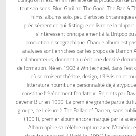
Lorsqu’on mesure l’immensité de la production de 
tout son sens. Blur, Gorillaz, The Good, The Bad &
films, albums solo, peu d’artistes britanniques
précisément ce qui distingue ce livre de la plupar
s’intéressent principalement à la Britpop ou à
production discographique. Chaque album est pas
analyses sont enrichies par les propos de Damon 
collaborateurs, donnant au récit une densité docum
de formation. Né en 1968 à Whitechapel, dans l’est
où se croisent théâtre, design, télévision et m
littérature nourrit une personnalité déjà atypi
constitue l’événement fondateur. Rejoints par Da
devenir Blur en 1990. La première grande partie du liv
groupe, de Leisure à The Ballad of Darren, sans oub
(1991), premier album encore marqué par la scène
Albarn opère sa célèbre rupture avec l’Amérique 