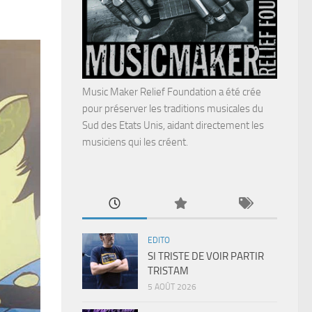
Music Maker Relief Foundation a été crée
pour préserver les traditions musicales du
Sud des Etats Unis, aidant directement les
musiciens qui les créent.
EDITO
SI TRISTE DE VOIR PARTIR
TRISTAM
5 AOÛT 2026