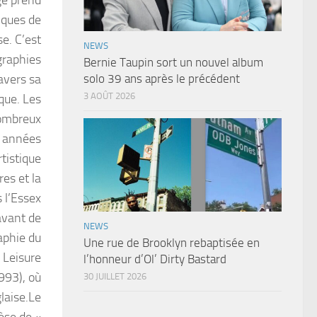
ge prend
iques de
e. C’est
NEWS
graphies
Bernie Taupin sort un nouvel album
ravers sa
solo 39 ans après le précédent
3 AOÛT 2026
que. Les
nombreux
s années
tistique
es et la
 l’Essex
avant de
NEWS
aphie du
Une rue de Brooklyn rebaptisée en
 Leisure
l’honneur d’Ol’ Dirty Bastard
993), où
30 JUILLET 2026
laise.Le