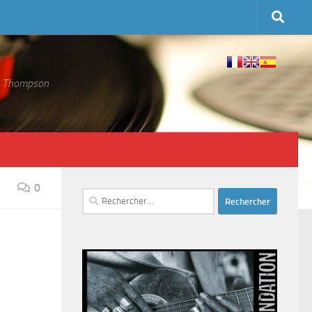
 S. Thompson
0
Rechercher :