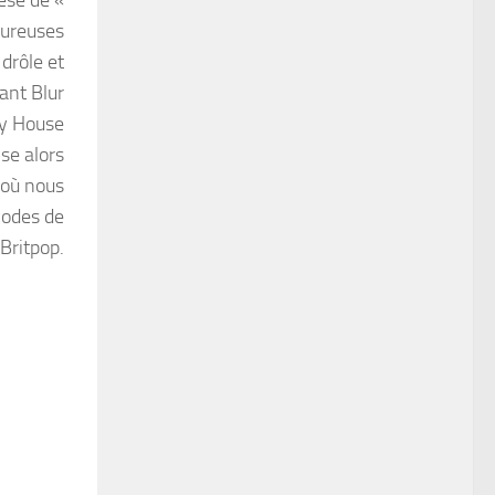
èse de «
oureuses
drôle et
ant Blur
ry House
se alors
 où nous
codes de
 Britpop.