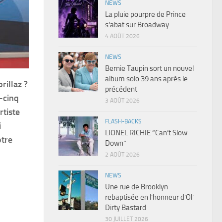
NEWS
La pluie pourpre de Prince
s’abat sur Broadway
4 AOÛT 2026
NEWS
Bernie Taupin sort un nouvel
album solo 39 ans après le
rillaz ?
précédent
-cinq
3 AOÛT 2026
tiste
FLASH-BACKS
i
LIONEL RICHIE “Can’t Slow
otre
Down”
2 AOÛT 2026
NEWS
Une rue de Brooklyn
rebaptisée en l’honneur d’Ol’
Dirty Bastard
30 JUILLET 2026