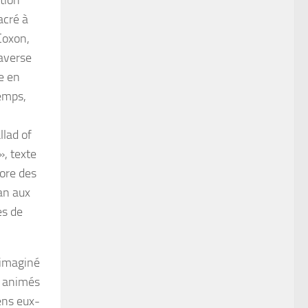
acré à
Coxon,
raverse
e en
temps,
llad of
, texte
hore des
an aux
es de
 imaginé
s animés
ens eux-