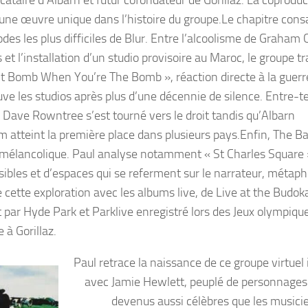
m une œuvre unique dans l’histoire du groupe.Le chapitre cons
des les plus difficiles de Blur. Entre l’alcoolisme de Graham 
 et l’installation d’un studio provisoire au Maroc, le groupe t
’t Bomb When You’re The Bomb », réaction directe à la guerr
uve les studios après plus d’une décennie de silence. Entre-
Dave Rowntree s’est tourné vers le droit tandis qu’Albarn
bum atteint la première place dans plusieurs pays.Enfin, The Ba
 mélancolique. Paul analyse notamment « St Charles Square »
ibles et d’espaces qui se referment sur le narrateur, métap
cette exploration avec les albums live, de Live at the Budok
ar Hyde Park et Parklive enregistré lors des Jeux olympiqu
 à Gorillaz.
Paul retrace la naissance de ce groupe virtuel
avec Jamie Hewlett, peuplé de personnage
devenus aussi célèbres que les musici