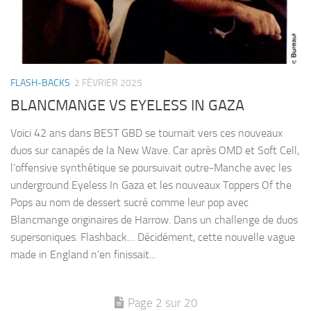
FLASH-BACKS
2 FÉVRIER 2025
BLANCMANGE VS EYELESS IN GAZA
Voici 42 ans dans BEST GBD se tournait vers ces nouveaux
duos sur canapés de la New Wave. Car après OMD et Soft Cell,
l’offensive synthétique se poursuivait outre-Manche avec les
underground Eyeless In Gaza et les nouveaux Toppers Of the
Pops au nom de dessert sucré comme leur pop avec
Blancmange originaires de Harrow. Dans un challenge de duos
supersoniques. Flashback… Décidément, cette nouvelle vague
made in England n’en finissait...
Page 2 sur 20