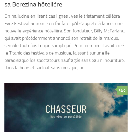
sa Berezina hôtelière
On hallucine en lisant ces lignes : yes le tristement célèbre
Fyre Festival annonce en fanfare qu’il s’apprête à lancer une
nouvelle expérience hôtelière. Son fondateur, Billy McFarland,
qui avait précédemment annoncé son retrait de la marque,
semble toutefois toujours impliqué. Pour mémoire il avait créé
le Titanic des festivals de musique, laissant sur une ile
paradisiaque les spectateurs naufragés sans eau ni nourriture,
dans la boue et surtout sans musique, un...
0