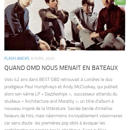
0
FLASH-BACKS
8 AVRIL 2025
QUAND OMD NOUS MENAIT EN BATEAUX
Voici 42 ans dans BEST GBD retrouvait à Londres le duo
prodigieux Paul Humphreys et Andy McCluskey, qui publiait
alors son 4ème LP « Dazzleships », successeur attendu du
studieux « Architecture and Morality », un titre d’album à
nouveau inspiré de la littérature. Sacrée bande d’intellos
faiseurs de hits, mais néanmoins incroyablement visionnaires
car sans doute les premières pop idols à évoquer les