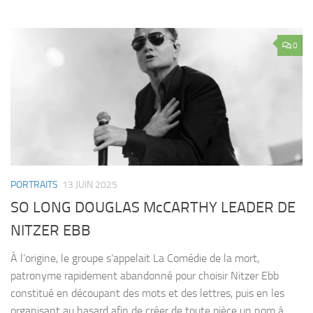
0
PORTRAITS
13 JUIN 2025
SO LONG DOUGLAS McCARTHY LEADER DE
NITZER EBB
À l’origine, le groupe s’appelait La Comédie de la mort,
patronyme rapidement abandonné pour choisir Nitzer Ebb
constitué en découpant des mots et des lettres, puis en les
organisant au hasard afin de créer de toute pièce un nom à