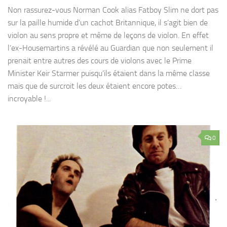
Non rassurez-vous Norman Cook alias Fatboy Slim ne dort pas
sur la paille humide d’un cachot Britannique, il s’agit bien de
violon au sens propre et même de leçons de violon. En effet
l’ex-Housemartins a révélé au Guardian que non seulement il
prenait entre autres des cours de violons avec le Prime
Minister Keir Starmer puisqu’ils étaient dans la même classe
mais que de surcroit les deux étaient encore potes…
incroyable !...
0