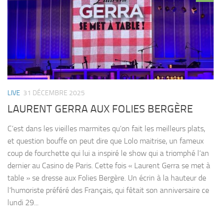
LIVE
31 DÉCEMBRE 2025
LAURENT GERRA AUX FOLIES BERGÈRE
C’est dans les vieilles marmites qu’on fait les meilleurs plats,
et question bouffe on peut dire que Lolo maitrise, un fameux
coup de fourchette qui lui a inspiré le show qui a triomphé l’an
dernier au Casino de Paris. Cette fois « Laurent Gerra se met à
table » se dresse aux Folies Bergère. Un écrin à la hauteur de
l’humoriste préféré des Français, qui fêtait son anniversaire ce
lundi 29...