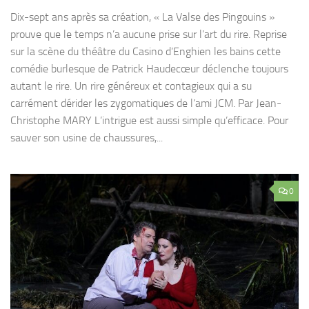
Dix-sept ans après sa création, « La Valse des Pingouins »
prouve que le temps n’a aucune prise sur l’art du rire. Reprise
sur la scène du théâtre du Casino d’Enghien les bains cette
comédie burlesque de Patrick Haudecœur déclenche toujours
autant le rire. Un rire généreux et contagieux qui a su
carrément dérider les zygomatiques de l’ami JCM. Par Jean-
Christophe MARY L’intrigue est aussi simple qu’efficace. Pour
sauver son usine de chaussures,...
0