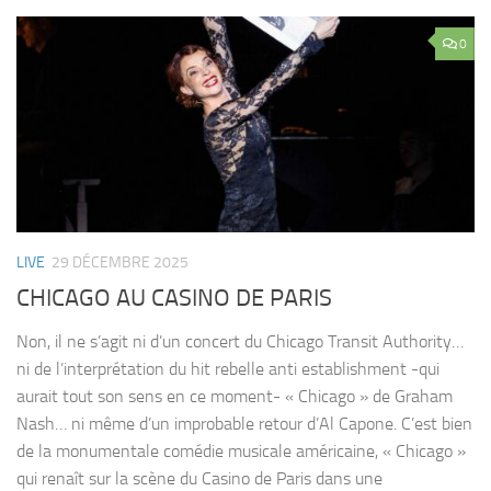
0
LIVE
29 DÉCEMBRE 2025
CHICAGO AU CASINO DE PARIS
Non, il ne s’agit ni d’un concert du Chicago Transit Authority…
ni de l’interprétation du hit rebelle anti establishment -qui
aurait tout son sens en ce moment- « Chicago » de Graham
Nash… ni même d’un improbable retour d’Al Capone. C’est bien
de la monumentale comédie musicale américaine, « Chicago »
qui renaît sur la scène du Casino de Paris dans une