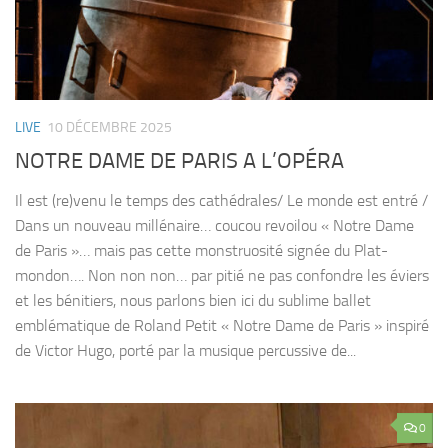
LIVE
10 DÉCEMBRE 2025
NOTRE DAME DE PARIS A L’OPÉRA
Il est (re)venu le temps des cathédrales/ Le monde est entré /
Dans un nouveau millénaire… coucou revoilou « Notre Dame
de Paris »… mais pas cette monstruosité signée du Plat-
mondon…. Non non non… par pitié ne pas confondre les éviers
et les bénitiers, nous parlons bien ici du sublime ballet
emblématique de Roland Petit « Notre Dame de Paris » inspiré
de Victor Hugo, porté par la musique percussive de...
0