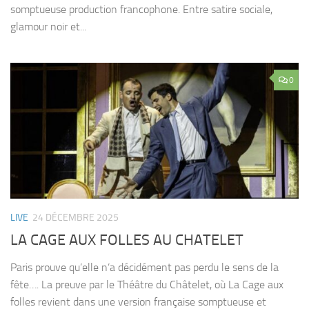
somptueuse production francophone. Entre satire sociale,
glamour noir et...
0
LIVE
24 DÉCEMBRE 2025
LA CAGE AUX FOLLES AU CHATELET
Paris prouve qu’elle n’a décidément pas perdu le sens de la
fête…. La preuve par le Théâtre du Châtelet, où La Cage aux
folles revient dans une version française somptueuse et