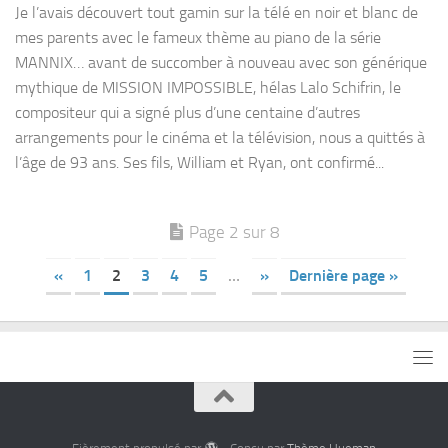
Je l’avais découvert tout gamin sur la télé en noir et blanc de
mes parents avec le fameux thème au piano de la série
MANNIX… avant de succomber à nouveau avec son générique
mythique de MISSION IMPOSSIBLE, hélas Lalo Schifrin, le
compositeur qui a signé plus d’une centaine d’autres
arrangements pour le cinéma et la télévision, nous a quittés à
l’âge de 93 ans. Ses fils, William et Ryan, ont confirmé...
Page 2 sur 8
«
1
2
3
4
5
…
»
Dernière page »