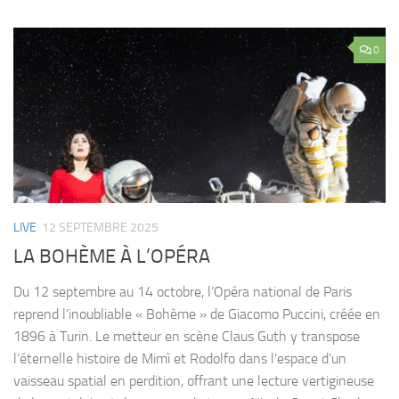
0
LIVE
12 SEPTEMBRE 2025
LA BOHÈME À L’OPÉRA
Du 12 septembre au 14 octobre, l’Opéra national de Paris
reprend l’inoubliable « Bohème » de Giacomo Puccini, créée en
1896 à Turin. Le metteur en scène Claus Guth y transpose
l’éternelle histoire de Mimì et Rodolfo dans l’espace d’un
vaisseau spatial en perdition, offrant une lecture vertigineuse