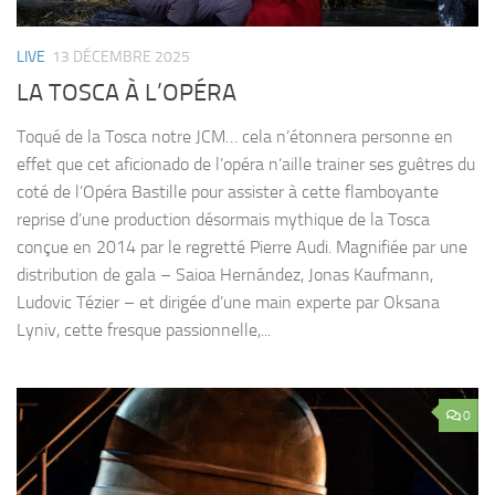
LIVE
13 DÉCEMBRE 2025
LA TOSCA À L’OPÉRA
Toqué de la Tosca notre JCM… cela n’étonnera personne en
effet que cet aficionado de l’opéra n’aille trainer ses guêtres du
coté de l’Opéra Bastille pour assister à cette flamboyante
reprise d’une production désormais mythique de la Tosca
conçue en 2014 par le regretté Pierre Audi. Magnifiée par une
distribution de gala – Saioa Hernández, Jonas Kaufmann,
Ludovic Tézier – et dirigée d’une main experte par Oksana
Lyniv, cette fresque passionnelle,...
0