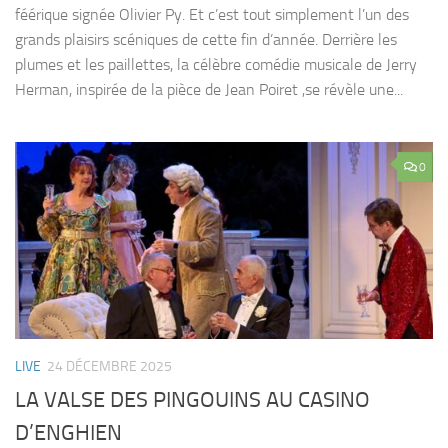
féérique signée Olivier Py. Et c’est tout simplement l’un des
grands plaisirs scéniques de cette fin d’année. Derrière les
plumes et les paillettes, la célèbre comédie musicale de Jerry
Herman, inspirée de la pièce de Jean Poiret ,se révèle une...
0
LIVE
24 DÉCEMBRE 2025
LA VALSE DES PINGOUINS AU CASINO
D’ENGHIEN