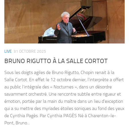
LIVE
31 OCTOBRE 2025
BRUNO RIGUTTO À LA SALLE CORTOT
Sous les doigts agiles de Bruno Rigutto, Chopin renait à la
Salle Cortot. En effet le 12 octobre dernier, l’interprète a offert
au public l’intégrale des « Nocturnes », dans un désordre
savamment orchestré. Une rencontre subtile entre rigueur et
émotion, portée par la main du maître dans un lieu d’exception
qui a su mettre des myriades étoiles soniques au fond des yeux
de Cynthia Pagès. Par Cynthia PAGÈS Né à Charenton-le-
Pont, Bruno...