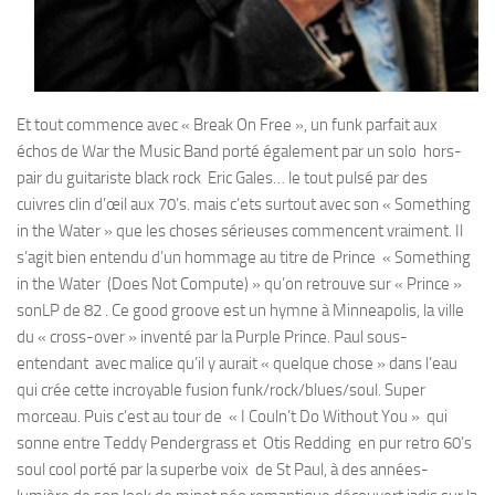
Et tout commence avec « Break On Free », un funk parfait aux
échos de War the Music Band porté également par un solo hors-
pair du guitariste black rock Eric Gales… le tout pulsé par des
cuivres clin d’œil aux 70’s. mais c’ets surtout avec son « Something
in the Water » que les choses sérieuses commencent vraiment. Il
s’agit bien entendu d’un hommage au titre de Prince « Something
in the Water (Does Not Compute) » qu’on retrouve sur « Prince »
sonLP de 82 . Ce good groove est un hymne à Minneapolis, la ville
du « cross-over » inventé par la Purple Prince. Paul sous-
entendant avec malice qu’il y aurait « quelque chose » dans l’eau
qui crée cette incroyable fusion funk/rock/blues/soul. Super
morceau. Puis c’est au tour de « I Couln’t Do Without You » qui
sonne entre Teddy Pendergrass et Otis Redding en pur retro 60’s
soul cool porté par la superbe voix de St Paul, à des années-