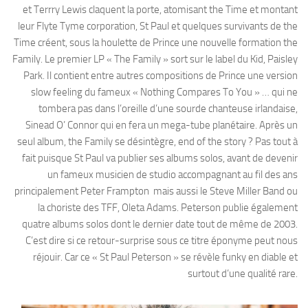
et Terrry Lewis claquent la porte, atomisant the Time et montant
leur Flyte Tyme corporation, St Paul et quelques survivants de the
Time créent, sous la houlette de Prince une nouvelle formation the
Family. Le premier LP « The Family » sort sur le label du Kid, Paisley
Park. Il contient entre autres compositions de Prince une version
slow feeling du fameux « Nothing Compares To You » … qui ne
tombera pas dans l’oreille d’une sourde chanteuse irlandaise,
Sinead O’ Connor qui en fera un mega-tube planétaire. Après un
seul album, the Family se désintègre, end of the story ? Pas tout à
fait puisque St Paul va publier ses albums solos, avant de devenir
un fameux musicien de studio accompagnant au fil des ans
principalement Peter Frampton mais aussi le Steve Miller Band ou
la choriste des TFF, Oleta Adams. Peterson publie également
quatre albums solos dont le dernier date tout de même de 2003.
C’est dire si ce retour-surprise sous ce titre éponyme peut nous
réjouir. Car ce « St Paul Peterson » se révèle funky en diable et
surtout d’une qualité rare.