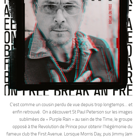
C’est comme un cousin perdu de vue depuis trop longtemps… et
enfin retrouvé. On a découvert St Paul Peterson sur les images
sublimées de « Purple Rain » au sein de the Time, le groupe
opposé à the Revolution de Prince pour obtenir l’hégémonie du
fameux club the First Avenue. Lorsque Morris Day, puis Jimmy Jam