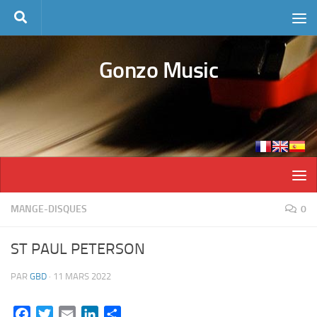
Skip to content
Gonzo Music
MANGE-DISQUES
0
ST PAUL PETERSON
PAR
GBD
·
11 MARS 2022
Facebook
Twitter
Email
LinkedIn
Partager