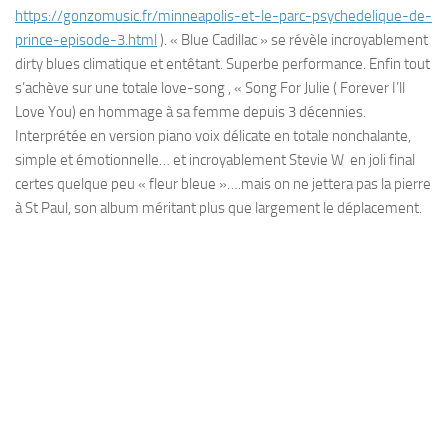
https://gonzomusic.fr/minneapolis-et-le-parc-psychedelique-de-
prince-episode-3.html
). « Blue Cadillac » se révèle incroyablement
dirty blues climatique et entêtant. Superbe performance. Enfin tout
s’achève sur une totale love-song , « Song For Julie ( Forever I’ll
Love You) en hommage à sa femme depuis 3 décennies.
Interprétée en version piano voix délicate en totale nonchalante,
simple et émotionnelle… et incroyablement Stevie W en joli final
certes quelque peu « fleur bleue »….mais on ne jettera pas la pierre
à St Paul, son album méritant plus que largement le déplacement.