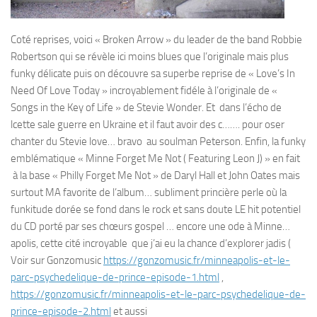
Coté reprises, voici « Broken Arrow » du leader de the band Robbie
Robertson qui se révèle ici moins blues que l’originale mais plus
funky délicate puis on découvre sa superbe reprise de « Love’s In
Need Of Love Today » incroyablement fidéle à l’originale de «
Songs in the Key of Life » de Stevie Wonder. Et dans l’écho de
lcette sale guerre en Ukraine et il faut avoir des c……. pour oser
chanter du Stevie love… bravo au soulman Peterson. Enfin, la funky
emblématique « Minne Forget Me Not ( Featuring Leon J) » en fait
à la base « Philly Forget Me Not » de Daryl Hall et John Oates mais
surtout MA favorite de l’album… subliment princière perle où la
funkitude dorée se fond dans le rock et sans doute LE hit potentiel
du CD porté par ses chœurs gospel … encore une ode à Minne…
apolis, cette cité incroyable que j’ai eu la chance d’explorer jadis (
Voir sur Gonzomusic
https://gonzomusic.fr/minneapolis-et-le-
parc-psychedelique-de-prince-episode-1.html
,
https://gonzomusic.fr/minneapolis-et-le-parc-psychedelique-de-
prince-episode-2.html
et aussi