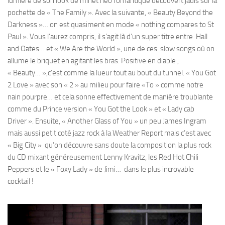
lumière de son look de minet néo romantique découvert jadis sur la
pochette de « The Family ». Avec la suivante, « Beauty Beyond the
Darkness »… on est quasiment en mode « nothing compares to St
Paul ». Vous l’aurez compris, il s’agit là d’un super titre entre Hall
and Oates… et « We Are the World », une de ces slow songs où on
allume le briquet en agitant les bras. Positive en diable ,
« Beauty… »,c’est comme la lueur tout au bout du tunnel. « You Got
2 Love » avec son « 2 » au milieu pour faire «To » comme notre
nain pourpre… et cela sonne effectivement de manière troublante
comme du Prince version « You Got the Look » et « Lady cab
Driver ». Ensuite, « Another Glass of You » un peu James Ingram
mais aussi petit coté jazz rock à la Weather Report mais c’est avec
« Big City » qu’on découvre sans doute la composition la plus rock
du CD mixant généreusement Lenny Kravitz, les Red Hot Chili
Peppers et le « Foxy Lady » de Jimi… dans le plus incroyable
cocktail !