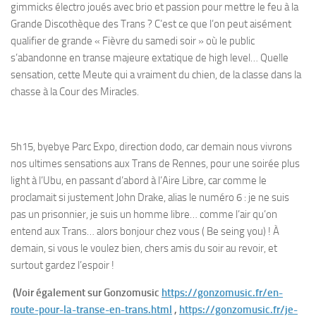
gimmicks électro joués avec brio et passion pour mettre le feu à la
Grande Discothèque des Trans ? C’est ce que l’on peut aisément
qualifier de grande « Fièvre du samedi soir » où le public
s’abandonne en transe majeure extatique de high level… Quelle
sensation, cette Meute qui a vraiment du chien, de la classe dans la
chasse à la Cour des Miracles.
5h15, byebye Parc Expo, direction dodo, car demain nous vivrons
nos ultimes sensations aux Trans de Rennes, pour une soirée plus
light à l’Ubu, en passant d’abord à l’Aire Libre, car comme le
proclamait si justement John Drake, alias le numéro 6 : je ne suis
pas un prisonnier, je suis un homme libre… comme l’air qu’on
entend aux Trans… alors bonjour chez vous ( Be seing you) ! À
demain, si vous le voulez bien, chers amis du soir au revoir, et
surtout gardez l’espoir !
(Voir également sur Gonzomusic
https://gonzomusic.fr/en-
route-pour-la-transe-en-trans.html
,
https://gonzomusic.fr/je-