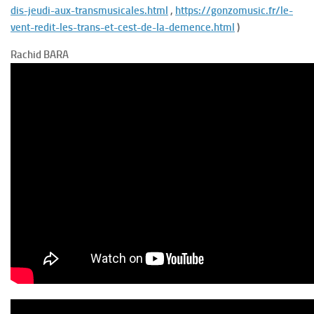
dis-jeudi-aux-transmusicales.html
,
https://gonzomusic.fr/le-
vent-redit-les-trans-et-cest-de-la-demence.html
)
Rachid BARA