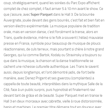
coup, stratégiquement, quand les soirées du Parc Expo affichent
complet de chez complet, il faut arriver 5 à 10 mn avant le show. Ce
que j’assure, avec
Super Parquet
dans le Hall 3. De la bourrée
Auvergnate, jouée devant des gens bourrés, c’est fait et bien fait en
version électro expérimentale. La musique populaire de tradition
orale, mais en version danse, c’est forcément la transe, alors en
Trans, quelle évidence, même si le folk a souvent ( hélas) mauvaise
presse en France, symbole pour beaucoup de musique de ploucs
réactionnaires, de culs terreux, mais pourtant si chère à notre grand
Georges, qui lui comme Bartok, Kodaly ou Stravinsky a toujours su
que dans la musique, la chanson et la danse traditionnelle se
cachent une richesse culturelle authentique. Les Trans le savent
aussi, depuis longtemps, et l’ont démontré jadis, de fort belle
manière, avec Denez Prigent et ses gwerzou (complaintes) a
cappella de toute beauté, interprétées dans la mythique Salle de la
Cité, face à un public surpris, puis hypnotisé et finalement ravi
devant tant de grâce et de beauté. Super Parquet met en transe le
Hall 3 en deux morceaux avec cabrette, vielle à roue distorsionnée,
banjo et machines. Le premier titre démarre tout en douceur avec