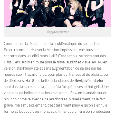
Reykjavikurdaetur
Comme hier, la résolution de la problématique du soir au Parc
Expo : comment réaliser la Mission Impossible, voir tous les
concerts dans les différents Hall ? C’est simple, se contenter des
Halls 3 et 8 alors en route pour le travail auditif et visuel en 3/8 en
version stakhanoviste et sans augmentation de salaire sur les
heures sup ! Travailler plus, pour plus de Transes et de plaisir… ou
de déplaisirs. Hall 8, les belles Islandaises de
Reykjavíkurdætur
sont dans la place et se la jouent à la fois pétasses et riot girls. Une
vingtaine de belles donzelles envoient du flow en islandais sur du
hip-hop primaire avec de belles chorées. Visuellement, ça le fait
grave; mais musicalement, c’est tellement pauvre qu’on s’ennuie
ferme au bout de trois morceaux. Il manque un vrai bon producteur