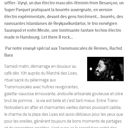
siffler- Vyryl, un duo électro masculin-féminin from Besançon, un
Super Parquet pratiquant la bourrée auvergnate, en version
électro expérimentale, devant des gens forcément… bourrés, des
ravissantes Islandaises de Reykjavíkurdætur, le trio norvégien
Sauropod et enfin Meute, une tonitruante fanfare techno électro
made in Hambourg. Let there B rock…
Par notre envoyé spécial aux Transmusicales de Rennes, Rachid
Bara
Samedi matin, démarrage en douceur au
café dès 10h auprès du Marché des Lices,
rituel sacré du pèlerinage aux
Transmusicales avec huîtres revigorantes,
galette-saucisse émouvante, andouille artisanale gouteuse et cidre
brut de pomme… la vie est belle et c’est tant mieux. Entre Trans-
festivaliers en after et charmantes vieilles dames poussant caddie,
le charme de la place des Lices est aussi délicieux pour les yeux que
pour les oreilles, générant toujours de bons moments de partages
et de rencontres insolites, c’est aussi ça le secret bien caché des