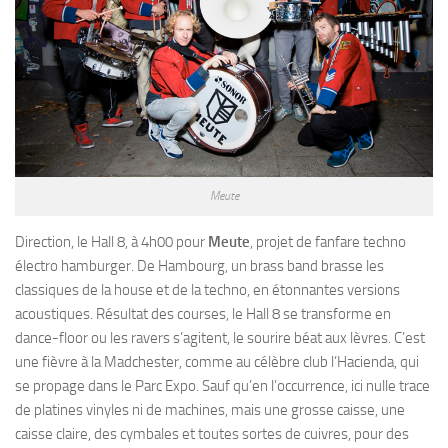
Meute
Direction, le Hall 8, à 4h00 pour
Meute
, projet de fanfare techno
électro hamburger. De Hambourg, un brass band brasse les
classiques de la house et de la techno, en étonnantes versions
acoustiques. Résultat des courses, le Hall 8 se transforme en
dance-floor ou les ravers s’agitent, le sourire béat aux lèvres. C’est
une fièvre à la Madchester, comme au célèbre club l’Hacienda, qui
se propage dans le Parc Expo. Sauf qu’en l’occurrence, ici nulle trace
de platines vinyles ni de machines, mais une grosse caisse, une
caisse claire, des cymbales et toutes sortes de cuivres, pour des