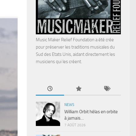
Music Maker Relief Foundation a été crée
pour préserver les traditions musicales du
Sud des Etats Unis, aidant directement les
musiciens qui les créent.
NEWS
William Orbit hélas en orbite
à jamais…
7 AOÛT 2026