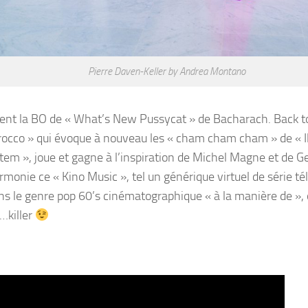
Pierre Daven-Keller by Andrea Montano
ement la BO de « What’s New Pussycat » de Bacharach. Back t
Sirocco » qui évoque à nouveau les « cham cham cham » de « Il
m », joue et gagne à l’inspiration de Michel Magne et de G
monie ce « Kino Music », tel un générique virtuel de série té
ns le genre pop 60’s cinématographique « à la manière de »,
e…killer