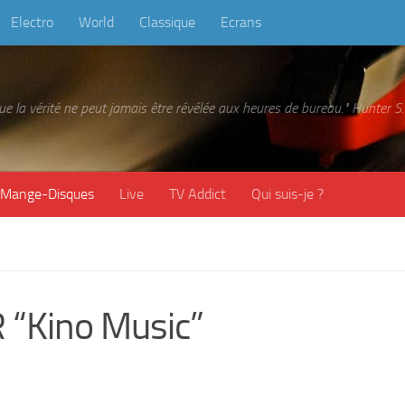
Electro
World
Classique
Ecrans
 que la vérité ne peut jamais être révélée aux heures de bureau." Hunter
Mange-Disques
Live
TV Addict
Qui suis-je ?
“Kino Music”