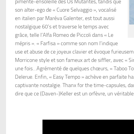
pimenté-ensoleillé des Os Mutantes, tandis que
son alter-ego de « Cuore Selvaggio », vocalisé
en italien par Maréva Galenter, est tout aussi
nostalgique 60’s et traverse le temps avec
grâce, telle l’Alfa Romeo de Piccoli dans « Le
mépris ». « Farfisa » comme son nom l’indique
use et abuse de ce joyeux clavier et évoque furieus
Morricone style et son fameux art de siffler, avec « 
une fois…Agrémenté de quelques chœurs, « Taboo Tote
Delerue. Enfin, « Easy Tempo » achève en parfaite har
captivante nostalgie. Thanx for the time-capsules, da
dire que ce (Daven-)Keller est un orfèvre, un véritabl