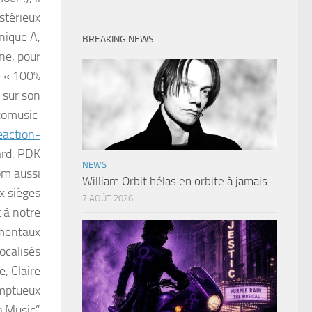
stérieux
nique A,
BREAKING NEWS
ne, pour
le « 100%
s sur son
nzomusic
eaction-
ard, PDK
NEWS
om aussi
William Orbit hélas en orbite à jamais…
x sièges
7 AOÛT 2026
t à notre
umentaux
vocalisés
, Claire
omptueux
o Music”