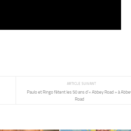
ARTICLE SUIVANT
Paulo et Ringo fêtent les 50 ans d’« Abbey Road » à Abbe
Road