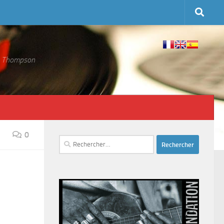
 S. Thompson
0
Rechercher :