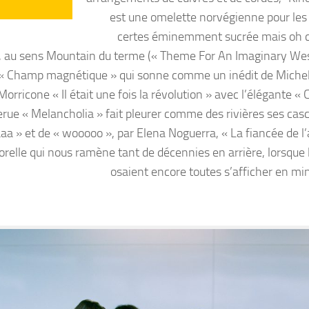
est une omelette norvégienne pour les o
certes éminemment sucrée mais oh 
re, au sens Mountain du terme (« Theme For An Imaginary Wes
c « Champ magnétique » qui sonne comme un inédit de Mich
ricone « Il était une fois la révolution » avec l’élégante « 
ue « Melancholia » fait pleurer comme des rivières ses cas
aa » et de « wooooo », par Elena Noguerra, « La fiancée de l
orelle qui nous ramène tant de décennies en arrière, lorsque l
osaient encore toutes s’afficher en min