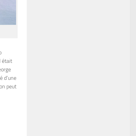
o
 était
eorge
lé d’une
 on peut