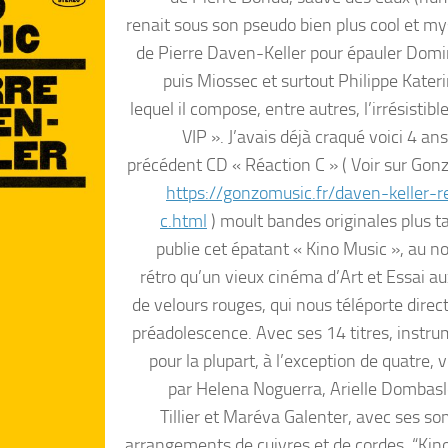
renait sous son pseudo bien plus cool et my
de Pierre Daven-Keller pour épauler Domi
puis Miossec et surtout Philippe Kateri
lequel il compose, entre autres, l’irrésistib
VIP ». J’avais déjà craqué voici 4 an
précédent CD « Réaction C » ( Voir sur Go
https://gonzomusic.fr/daven-keller-r
c.html
) moult bandes originales plus t
publie cet épatant « Kino Music », au n
rétro qu’un vieux cinéma d’Art et Essai au
de velours rouges, qui nous téléporte direc
préadolescence. Avec ses 14 titres, instr
pour la plupart, à l’exception de quatre, 
par Helena Noguerra, Arielle Dombasle
Tillier et Maréva Galenter, avec ses s
arrangements de cuivres et de cordes, “Kin