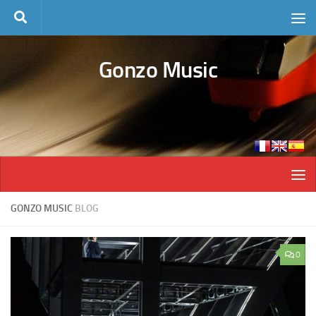
Skip to content
Gonzo Music
GONZO MUSIC
BLOG
0