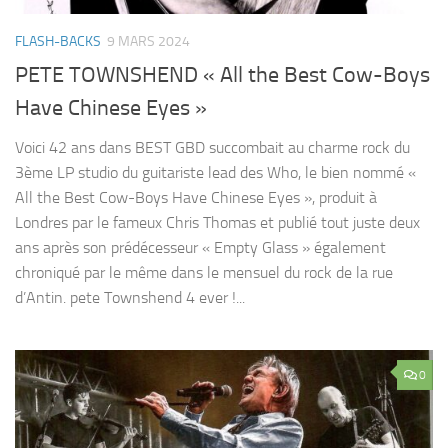
FLASH-BACKS
9 MARS 2024
PETE TOWNSHEND « All the Best Cow-Boys
Have Chinese Eyes »
Voici 42 ans dans BEST GBD succombait au charme rock du
3ème LP studio du guitariste lead des Who, le bien nommé «
All the Best Cow-Boys Have Chinese Eyes », produit à
Londres par le fameux Chris Thomas et publié tout juste deux
ans après son prédécesseur « Empty Glass » également
chroniqué par le même dans le mensuel du rock de la rue
d’Antin. pete Townshend 4 ever !...
0