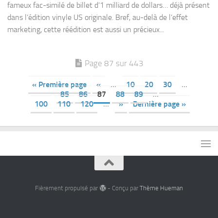
fameux fac-similé de billet d’1 milliard de dollars… déjà présent
dans l’édition vinyle US originale. Bref, au-delà de l’effet
marketing, cette réédition est aussi un précieux...
Page 87 sur 443
« Première page
«
…
10
20
30
…
85
86
87
88
89
…
100
110
120
…
»
Dernière page »
Fièrement propulsé par
- Conçu par
Thème Hueman