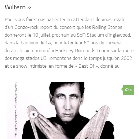
Wiltern »
Pour vous faire tous patienter en attendant de vous régaler
d’un Gonzo-rock report du concert que les Rolling Stones
donneront le 10 juillet prochain au SoFi Stadium d’Inglewood,
dans la banlieue de LA, pour fêter leur 60 ans de carrière,
durant le bien nommé « Hackney Diamonds Tour » sur la route
des mega stades US, remontons donc le temps jusqu’en 2002
et ce show intimiste, en forme de « Best Of », donné au...
0