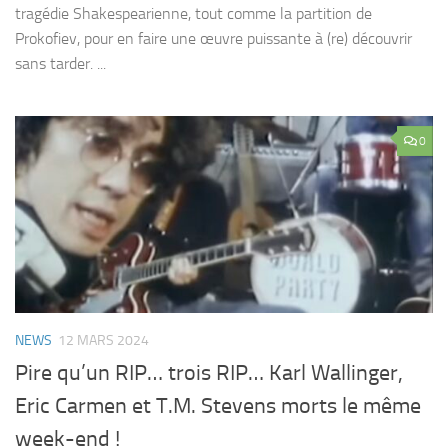
tragédie Shakespearienne, tout comme la partition de
Prokofiev, pour en faire une œuvre puissante à (re) découvrir
sans tarder. ...
0
NEWS
12 MARS 2024
Pire qu’un RIP… trois RIP… Karl Wallinger,
Eric Carmen et T.M. Stevens morts le même
week-end !