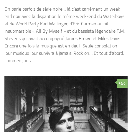
On parle parfois de série noire… là c’est carrément un week
end noir avec la disparition le même week-end du Waterboys
et de World Party Karl Wallinger, d’Eric Carmen au hit
insubmersible « All By Myself » et du bassiste légendaire T.M.
Stevens qui avait accompagné James Brown et Miles Davis.
Encore une fois la musique est en deuil. Seule consolation :
leur musique leur survivra à jamais. Rock on… Et tout d’abord,
commençons...
0