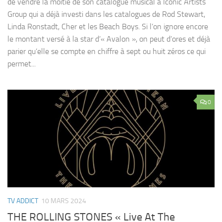
de vendre la moitié de son catalogue musical à Iconic Artists
Group qui a déjà investi dans les catalogues de Rod Stewart,
Linda Ronstadt, Cher et les Beach Boys. Si l’on ignore encore
le montant versé à la star d’« Avalon », on peut d’ores et déjà
parier qu’elle se compte en chiffre à sept ou huit zéros ce qui
permet...
0
TV ADDICT
10 MARS 2024
THE ROLLING STONES « Live At The