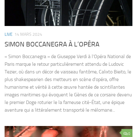
LIVE
14 MARS 2024
SIMON BOCCANEGRA À L’OPÉRA
« Simon Boccanegra » de Giuseppe Verdi à l’Opéra National de
Paris marque le retour particulièrement attendu de Ludovic
Tezier, où dans un décor de vaisseau fantôme, Calixto Bieito, le
plus shakespearien des metteurs en scène d’opéra, offre
humanisme et vérité à cette œuvre hantée de scintillantes
images maritimes qui évoquent le Gènes de ce corsaire devenu
le premier Doge roturier le la fameuse cité-État, une épique
aventure qui a littéralement transporté le mélomane...
0