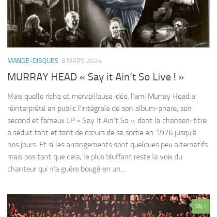
MANGE-DISQUES
8 MARS 2024
MURRAY HEAD « Say it Ain’t So Live ! »
Mais quelle riche et merveilleuse idée, l’ami Murray Head a
réinterprété en public l’intégrale de son album-phare, son
second et fameux LP « Say It Ain’t So », dont la chanson-titre
a séduit tant et tant de cœurs de sa sortie en 1976 jusqu’à
nos jours. Et si les arrangements sont quelques peu alternatifs
mais pas tant que cela, le plus bluffant reste la voix du
chanteur qui n’a guère bougé en un...
1