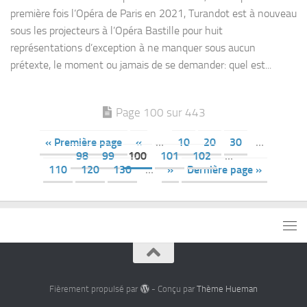
première fois l’Opéra de Paris en 2021, Turandot est à nouveau
sous les projecteurs à l’Opéra Bastille pour huit
représentations d’exception à ne manquer sous aucun
prétexte, le moment ou jamais de se demander: quel est...
Page 100 sur 443
« Première page
«
…
10
20
30
…
98
99
100
101
102
…
110
120
130
…
»
Dernière page »
Fièrement propulsé par
- Conçu par
Thème Hueman