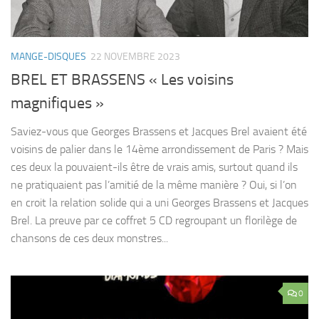
MANGE-DISQUES
22 NOVEMBRE 2023
BREL ET BRASSENS « Les voisins
magnifiques »
Saviez-vous que Georges Brassens et Jacques Brel avaient été
voisins de palier dans le 14ème arrondissement de Paris ? Mais
ces deux la pouvaient-ils être de vrais amis, surtout quand ils
ne pratiquaient pas l’amitié de la même manière ? Oui, si l’on
en croit la relation solide qui a uni Georges Brassens et Jacques
Brel. La preuve par ce coffret 5 CD regroupant un florilège de
chansons de ces deux monstres...
0