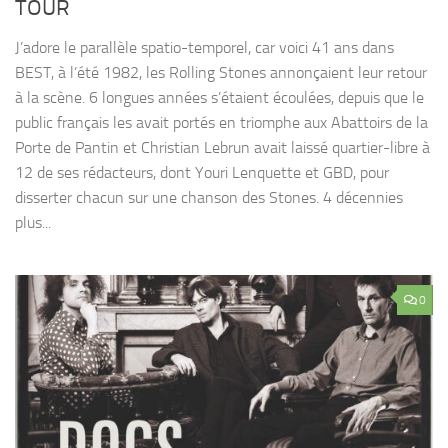
TOUR
J’adore le parallèle spatio-temporel, car voici 41 ans dans
BEST, à l’été 1982, les Rolling Stones annonçaient leur retour
à la scène. 6 longues années s’étaient écoulées, depuis que le
public français les avait portés en triomphe aux Abattoirs de la
Porte de Pantin et Christian Lebrun avait laissé quartier-libre à
12 de ses rédacteurs, dont Youri Lenquette et GBD, pour
disserter chacun sur une chanson des Stones. 4 décennies
plus...
0