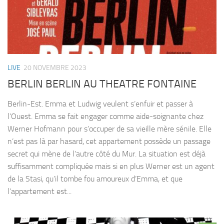
LIVE
20 NOVEMBRE 2023
BERLIN BERLIN AU THEATRE FONTAINE
Berlin-Est. Emma et Ludwig veulent s’enfuir et passer à
l’Ouest. Emma se fait engager comme aide-soignante chez
Werner Hofmann pour s’occuper de sa vieille mère sénile. Elle
n’est pas là par hasard, cet appartement possède un passage
secret qui mène de l’autre côté du Mur. La situation est déjà
suffisamment compliquée mais si en plus Werner est un agent
de la Stasi, qu’il tombe fou amoureux d’Emma, et que
l’appartement est...