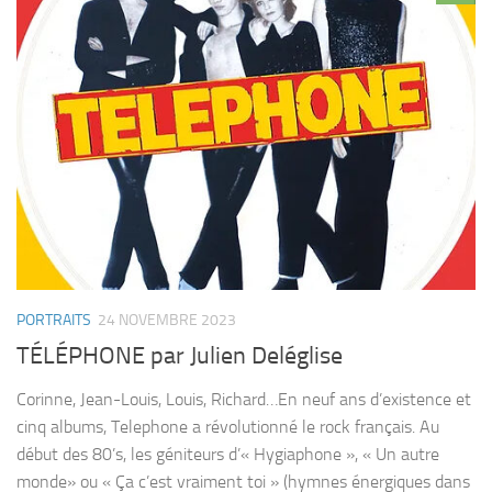
PORTRAITS
24 NOVEMBRE 2023
TÉLÉPHONE par Julien Deléglise
Corinne, Jean-Louis, Louis, Richard…En neuf ans d’existence et
cinq albums, Telephone a révolutionné le rock français. Au
début des 80’s, les géniteurs d’« Hygiaphone », « Un autre
monde» ou « Ça c’est vraiment toi » (hymnes énergiques dans