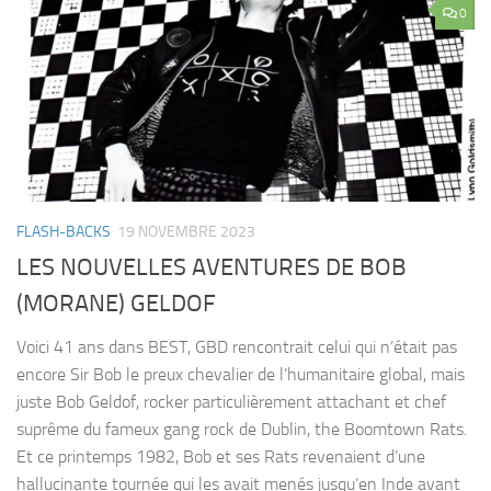
0
FLASH-BACKS
19 NOVEMBRE 2023
LES NOUVELLES AVENTURES DE BOB
(MORANE) GELDOF
Voici 41 ans dans BEST, GBD rencontrait celui qui n’était pas
encore Sir Bob le preux chevalier de l’humanitaire global, mais
juste Bob Geldof, rocker particulièrement attachant et chef
suprême du fameux gang rock de Dublin, the Boomtown Rats.
Et ce printemps 1982, Bob et ses Rats revenaient d’une
hallucinante tournée qui les avait menés jusqu’en Inde avant