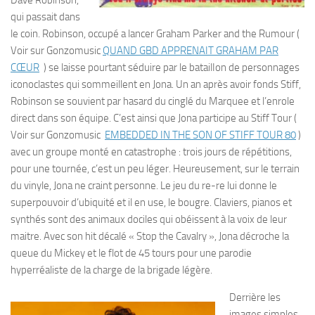
Dave Robinson,
qui passait dans
le coin. Robinson, occupé a lancer Graham Parker and the Rumour (
Voir sur Gonzomusic
QUAND GBD APPRENAIT GRAHAM PAR
CŒUR
) se laisse pourtant séduire par le batailIon de personnages
iconoclastes qui sommeillent en Jona. Un an après avoir fonds Stiff,
Robinson se souvient par hasard du cinglé du Marquee et l’enrole
direct dans son équipe. C’est ainsi que Jona participe au Stiff Tour (
Voir sur Gonzomusic
EMBEDDED IN THE SON OF STIFF TOUR 80
)
avec un groupe monté en catastrophe : trois jours de répétitions,
pour une tournée, c’est un peu léger. Heureusement, sur le terrain
du vinyle, Jona ne craint personne. Le jeu du re-re lui donne le
superpouvoir d’ubiquité et il en use, le bougre. Claviers, pianos et
synthés sont des animaux dociles qui obéissent à la voix de leur
maitre. Avec son hit décalé « Stop the Cavalry », Jona décroche la
queue du Mickey et le flot de 45 tours pour une parodie
hyperréaliste de la charge de la brigade légère.
Derrière les
images simples