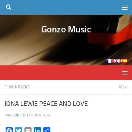
Skip to content
Gonzo Music
FLASH-BACKS
0
JONA LEWIE PEACE AND LOVE
PAR
GBD
·
10 FÉVRIER 2024
Facebook
Twitter
Email
LinkedIn
Partager