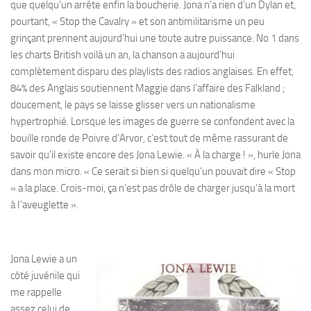
que quelqu’un arrête enfin la boucherie. Jona n’a rien d’un Dylan et,
pourtant, « Stop the Cavalry » et son antimilitarisme un peu
grinçant prennent aujourd’hui une toute autre puissance. No 1 dans
les charts British voilà un an, la chanson a aujourd’hui
complètement disparu des playlists des radios anglaises. En effet,
84% des Anglais soutiennent Maggie dans l’affaire des Falkland ;
doucement, le pays se laisse glisser vers un nationalisme
hypertrophié. Lorsque les images de guerre se confondent avec la
bouille ronde de Poivre d’Arvor, c’est tout de même rassurant de
savoir qu’il existe encore des Jona Lewie. « À la charge ! », hurle Jona
dans mon micro. « Ce serait si bien si quelqu’un pouvait dire « Stop
» a la place. Crois-moi, ça n’est pas drôle de charger jusqu’à la mort
à I’aveuglette ».
Jona Lewie a un
côté juvénile qui
me rappelle
assez celui de