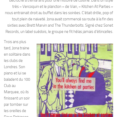
décroché à trente ans pour une histoire de cuisine. Dans un style
très « Vercoquin et le plancton » de Vian, « Kitchen At Parties »
nous entrainait droit au buffet dans les soirées. C’était drôle, pop of
tout plein de naïveté. Jona avait commencé sa route à la fin des
sixties avec Brett Marvin and The Thunderbolts. Signé chez Sonet
Records, un label suédois, le groupe ne fit hélas jamais d’étincelles.
Trois ans plus
tard, Jona traine
en solitaire dans
les clubs de
Londres. Son
piano et lui se
baladent du 100
Club au
Marquee, où ils
finissent un soir
par tomber sur
les oreilles de