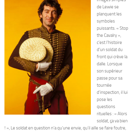
de Lewie se
planquent les
symboles
puissants. « Stop
the Cavalry »,
c’est l’histoire
d’un soldat du
front qui crève la
dalle. Lorsque
son supérieur
passe pour sa
tournée
d’inspection, il lui
pose les
questions
rituelles : « Alors
soldat, ça va bien
! », Le soldat en question n’a qu’une envie, qu’il aille se faire foutre,