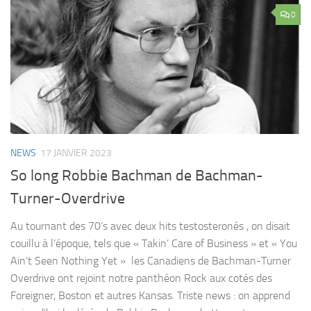
0
NEWS
17 JANVIER 2023
So long Robbie Bachman de Bachman-
Turner-Overdrive
Au tournant des 70’s avec deux hits testosteronés , on disait
couillu à l’époque, tels que « Takin’ Care of Business » et « You
Ain’t Seen Nothing Yet » les Canadiens de Bachman-Turner
Overdrive ont rejoint notre panthéon Rock aux cotés des
Foreigner, Boston et autres Kansas. Triste news : on apprend