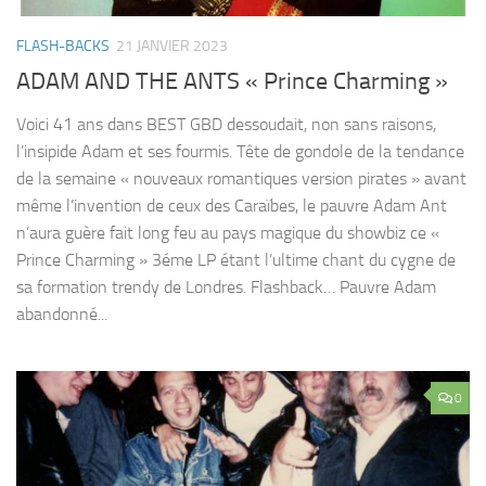
FLASH-BACKS
21 JANVIER 2023
ADAM AND THE ANTS « Prince Charming »
Voici 41 ans dans BEST GBD dessoudait, non sans raisons,
l’insipide Adam et ses fourmis. Tête de gondole de la tendance
de la semaine « nouveaux romantiques version pirates » avant
même l’invention de ceux des Caraïbes, le pauvre Adam Ant
n’aura guère fait long feu au pays magique du showbiz ce «
Prince Charming » 3éme LP étant l’ultime chant du cygne de
sa formation trendy de Londres. Flashback… Pauvre Adam
abandonné...
0