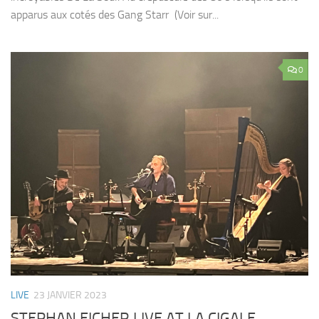
apparus aux cotés des Gang Starr (Voir sur...
0
LIVE
23 JANVIER 2023
STEPHAN EICHER LIVE AT LA CIGALE