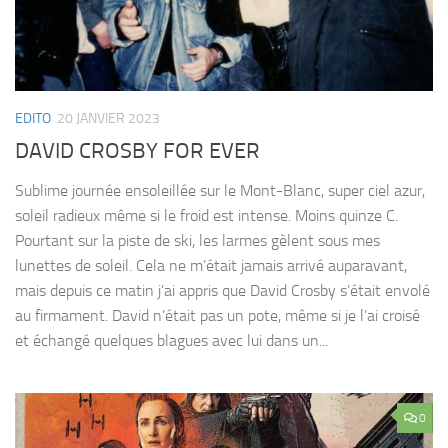
EDITO
20 JANVIER 2023
DAVID CROSBY FOR EVER
Sublime journée ensoleillée sur le Mont-Blanc, super ciel azur,
soleil radieux même si le froid est intense. Moins quinze C.
Pourtant sur la piste de ski, les larmes gèlent sous mes
lunettes de soleil. Cela ne m’était jamais arrivé auparavant,
mais depuis ce matin j’ai appris que David Crosby s’était envolé
au firmament. David n’était pas un pote, même si je l’ai croisé
et échangé quelques blagues avec lui dans un...
0