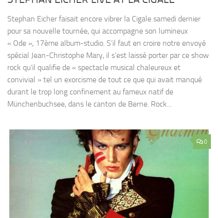
Stephan Eicher faisait encore vibrer la Cigale samedi dernier
pour sa nouvelle tournée, qui accompagne son lumineux
« Ode », 17ème album-studio. S’il faut en croire notre envoyé
spécial Jean-Christophe Mary, il s’est laissé porter par ce show
rock qu’il qualifie de « spectacle musical chaleureux et
convivial » tel un exorcisme de tout ce que qui avait manqué
durant le trop long confinement au fameux natif de
Münchenbuchsee, dans le canton de Berne. Rock...
0