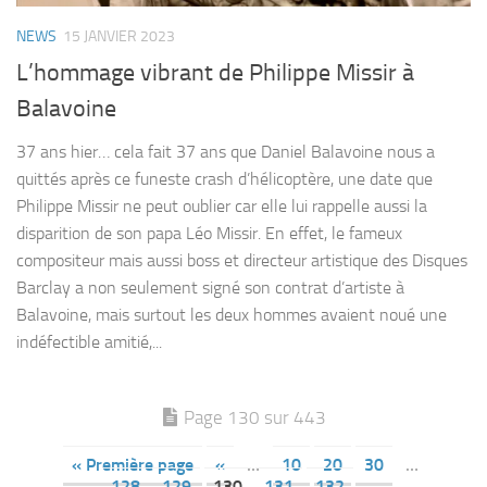
NEWS
15 JANVIER 2023
L’hommage vibrant de Philippe Missir à
Balavoine
37 ans hier… cela fait 37 ans que Daniel Balavoine nous a
quittés après ce funeste crash d’hélicoptère, une date que
Philippe Missir ne peut oublier car elle lui rappelle aussi la
disparition de son papa Léo Missir. En effet, le fameux
compositeur mais aussi boss et directeur artistique des Disques
Barclay a non seulement signé son contrat d’artiste à
Balavoine, mais surtout les deux hommes avaient noué une
indéfectible amitié,...
Page 130 sur 443
« Première page
«
…
10
20
30
…
128
129
130
131
132
…