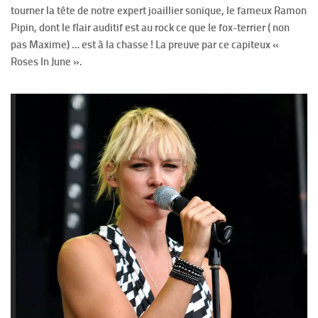
tourner la tête de notre expert joaillier sonique, le fameux Ramon
Pipin, dont le flair auditif est au rock ce que le fox-terrier ( non
pas Maxime) … est à la chasse ! La preuve par ce capiteux «
Roses In June ».