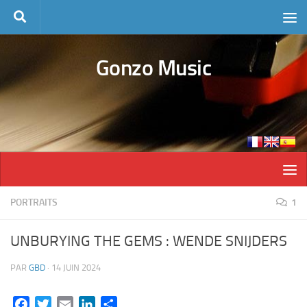
Skip to content
Gonzo Music
PORTRAITS
1
UNBURYING THE GEMS : WENDE SNIJDERS
PAR
GBD
·
14 JUIN 2024
Facebook
Twitter
Email
LinkedIn
Partager