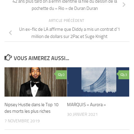
42 ans plus tard on a enfin identifié la fille du dessin de la
pochette du « Rio » de Duran Duran
ARTICLE PRÉCÉDENT
Un ex-flic de LA affirme que Diddy a mis un contrat d’1
million de dollars sur 2Pac et Suge Knight
VOUS AIMEREZ AUSSI...
0
3
Nipsey Hustle dans le Top 10
MARQUIS « Aurora »
des morts les plus riches
30 JANVIER 2021
7 NOVEMBRE 2019