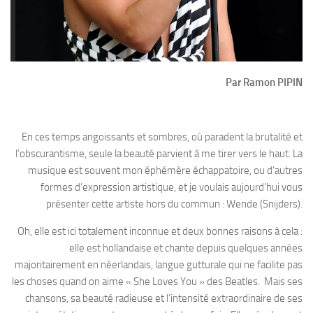
Par Ramon PIPIN
En ces temps angoissants et sombres, où paradent la brutalité et
l’obscurantisme, seule la beauté parvient à me tirer vers le haut. La
musique est souvent mon éphémère échappatoire, ou d’autres
formes d’expression artistique, et je voulais aujourd’hui vous
présenter cette artiste hors du commun : Wende (Snijders).
Oh, elle est ici totalement inconnue et deux bonnes raisons à cela :
elle est hollandaise et chante depuis quelques années
majoritairement en néerlandais, langue gutturale qui ne facilite pas
les choses quand on aime « She Loves You » des Beatles. Mais ses
chansons, sa beauté radieuse et l’intensité extraordinaire de ses