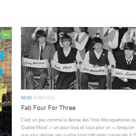
0
NEWS
9 MAI 2025
Fab Four For Three
C’est un peu comme la devise des Trois Mousquetaires qu
Quatre Mous’ ,« un pour tous et tous pour un », lorsqu’o
que pour réaliser ses quatre long métrages consacrés à 