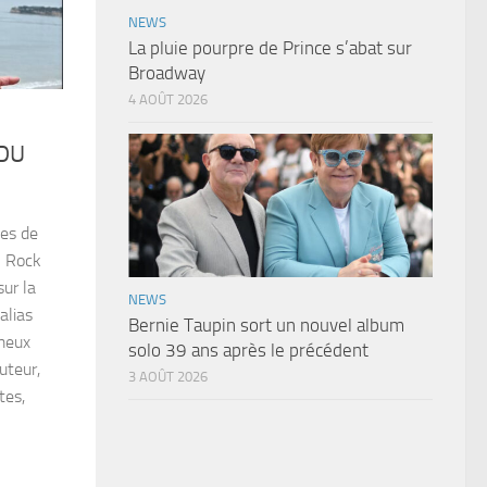
NEWS
La pluie pourpre de Prince s’abat sur
Broadway
4 AOÛT 2026
 DU
ges de
n Rock
sur la
NEWS
alias
Bernie Taupin sort un nouvel album
ameux
solo 39 ans après le précédent
uteur,
3 AOÛT 2026
tes,