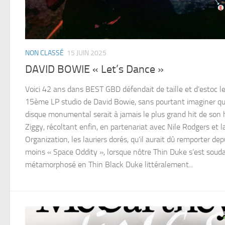
NON CLASSÉ
15 JUIN 2025
DAVID BOWIE « Let’s Dance »
Voici 42 ans dans BEST GBD défendait de taille et d’estoc l
15ème LP studio de David Bowie, sans pourtant imaginer q
disque monumental serait à jamais le plus grand hit de son 
Ziggy, récoltant enfin, en partenariat avec Nile Rodgers et l
Organization, les lauriers dorés, qu’il aurait dû remporter dep
moins « Space Oddity », lorsque nôtre Thin Duke s’est soud
métamorphosé en Thin Black Duke littéralement...