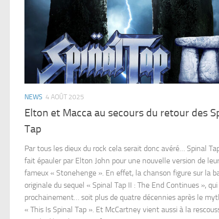
NEWS
4 AOÛT 2025
Elton et Macca au secours du retour des S
Tap
Par tous les dieux du rock cela serait donc avéré… Spinal Ta
fait épauler par Elton John pour une nouvelle version de leu
fameux « Stonehenge ». En effet, la chanson figure sur la 
originale du sequel « Spinal Tap II : The End Continues », qui
prochainement… soit plus de quatre décennies après le myt
« This Is Spinal Tap ». Et McCartney vient aussi à la rescou