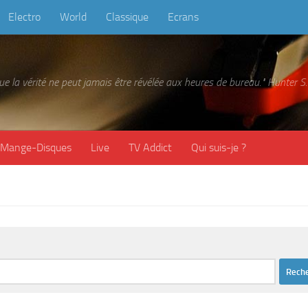
Electro
World
Classique
Ecrans
 que la vérité ne peut jamais être révélée aux heures de bureau." Hunter
Mange-Disques
Live
TV Addict
Qui suis-je ?