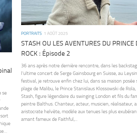
PORTRAITS
1 AOÛT 2025
STASH OU LES AVENTURES DU PRINCE
ROCK : Épisode 2
36 ans après notre dernière rencontre, dans les backsta
pinal
l’ultime concert de Serge Gainsbourg en Suisse, au Leysi
festival, je retrouve enfin chez lui, dans sa maison posée 
plage de Malibu, le Prince Stanislaus Klossowski de Rola, 
p se
Stash, figure légendaire du swinging London et fils du f
r
peintre Balthus. Chanteur, acteur, musicien, réalisateur, a
bande
aristocrate helvète, modèle aux tenues les plus exubéran
 sort
amant fameux de Faithful,...
hique
sse…