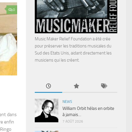
0
Music Maker Relief Foundation a été crée
pour préserver les traditions musicales du
Sud des Etats Unis, aidant directement les
musiciens qui les créent.
NEWS
William Orbit hélas en orbite
uent dans
à jamais…
re enfin
7 AOÛT 2026
 Ringo