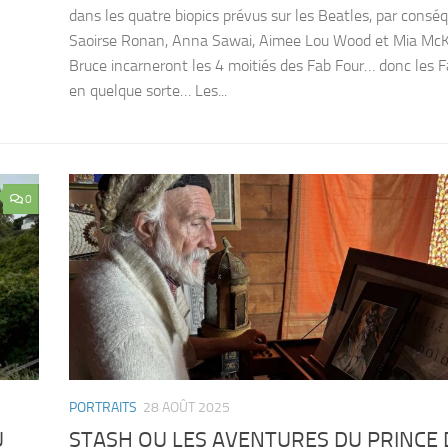
dans les quatre biopics prévus sur les Beatles, par consé
Saoirse Ronan, Anna Sawai, Aimee Lou Wood et Mia Mc
Bruce incarneront les 4 moitiés des Fab Four… donc les 
en quelque sorte… Les...
0
PORTRAITS
28 AOÛT 2025
U
STASH OU LES AVENTURES DU PRINCE