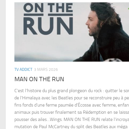
TV ADDICT
3 MARS 2026
MAN ON THE RUN
C’est l’histoire du plus grand plongeon du rock : quitter le 
de l’Himalaya avec les Beatles pour se reconstruire peu à p
fins fonds d’une ferme paumée d’Écosse avec femme, enfan
animaux puis trouver finalement sa Rédemption en se laiss
pousser des ailes…Wings. MAN ON THE RUN relate l’incroy
mutation de Paul McCartney du split des Beatles aux méga