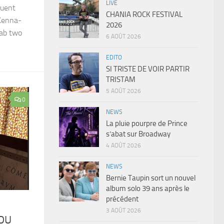
LIVE
quent
CHANIA ROCK FESTIVAL
Kenna-
2026
Fab two
6 AOÛT 2026
EDITO
SI TRISTE DE VOIR PARTIR
TRISTAM
5 AOÛT 2026
0
NEWS
La pluie pourpre de Prince
s’abat sur Broadway
4 AOÛT 2026
NEWS
Bernie Taupin sort un nouvel
album solo 39 ans après le
précédent
3 AOÛT 2026
 DU