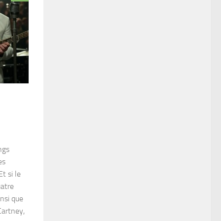
ngs
es
t si le
uatre
insi que
Cartney,