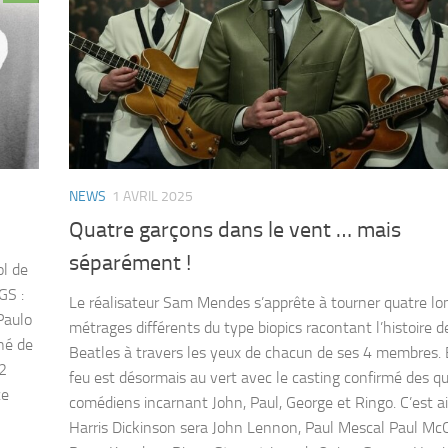
NEWS
1 AVRIL 2025
Quatre garçons dans le vent … mais
séparément !
ol de
GS :
Le réalisateur Sam Mendes s’apprête à tourner quatre lo
Paulo
métrages différents du type biopics racontant l’histoire d
né de
Beatles à travers les yeux de chacun de ses 4 membres. E
42
feu est désormais au vert avec le casting confirmé des q
ce
comédiens incarnant John, Paul, George et Ringo. C’est a
Harris Dickinson sera John Lennon, Paul Mescal Paul Mc