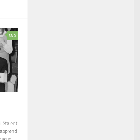
0
i étaient
n apprend
chacun