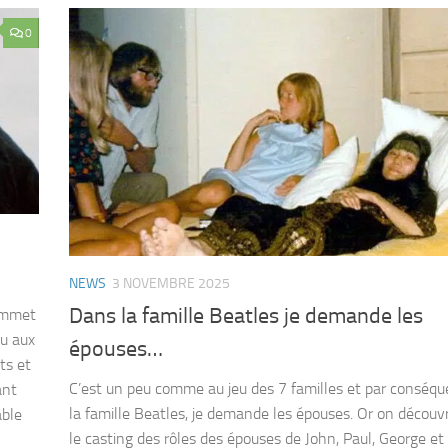
0
NEWS
3 NOVEMBRE 2025
Dans la famille Beatles je demande les
sommet
eu aux
épouses…
ts et
C’est un peu comme au jeu des 7 familles et par conséq
ant
la famille Beatles, je demande les épouses. Or on découv
able
le casting des rôles des épouses de John, Paul, George et