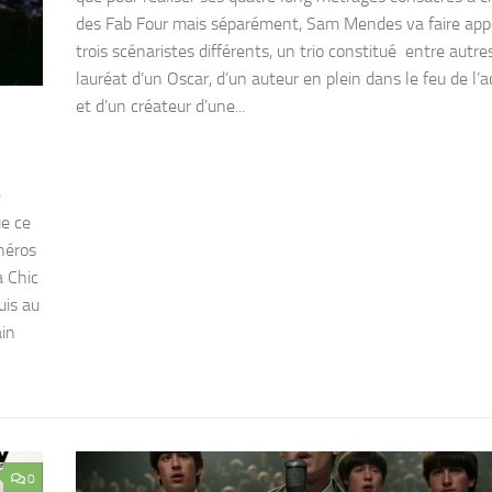
des Fab Four mais séparément, Sam Mendes va faire app
trois scénaristes différents, un trio constitué entre autre
lauréat d’un Oscar, d’un auteur en plein dans le feu de l’a
et d’un créateur d’une...
e
ue ce
héros
a Chic
uis au
ain
0