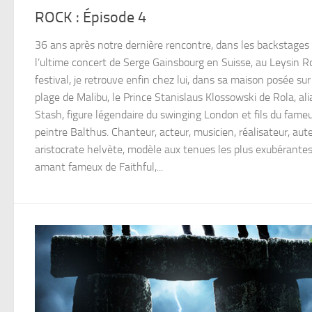
ROCK : Épisode 4
36 ans après notre dernière rencontre, dans les backstages
l’ultime concert de Serge Gainsbourg en Suisse, au Leysin R
festival, je retrouve enfin chez lui, dans sa maison posée sur
plage de Malibu, le Prince Stanislaus Klossowski de Rola, ali
Stash, figure légendaire du swinging London et fils du fame
peintre Balthus. Chanteur, acteur, musicien, réalisateur, aute
aristocrate helvète, modèle aux tenues les plus exubérantes
amant fameux de Faithful,...