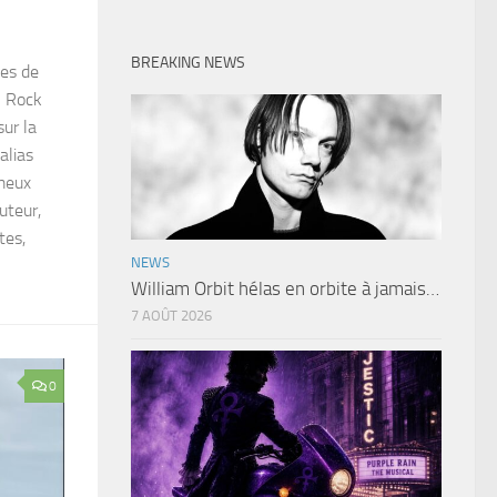
BREAKING NEWS
ges de
n Rock
sur la
alias
ameux
uteur,
tes,
NEWS
William Orbit hélas en orbite à jamais…
7 AOÛT 2026
0