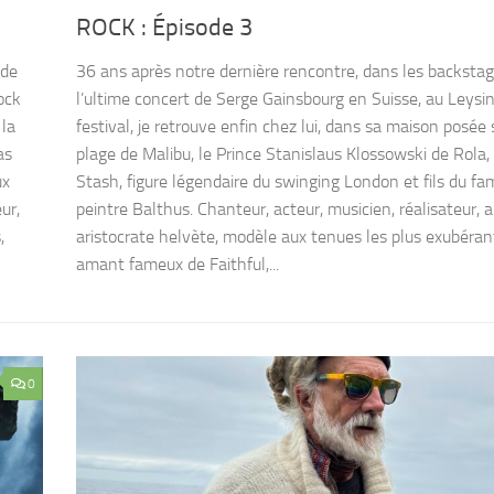
ROCK : Épisode 3
 de
36 ans après notre dernière rencontre, dans les backsta
ock
l’ultime concert de Serge Gainsbourg en Suisse, au Leysi
 la
festival, je retrouve enfin chez lui, dans sa maison posée 
as
plage de Malibu, le Prince Stanislaus Klossowski de Rola, 
ux
Stash, figure légendaire du swinging London et fils du f
ur,
peintre Balthus. Chanteur, acteur, musicien, réalisateur, a
,
aristocrate helvète, modèle aux tenues les plus exubéran
amant fameux de Faithful,...
0