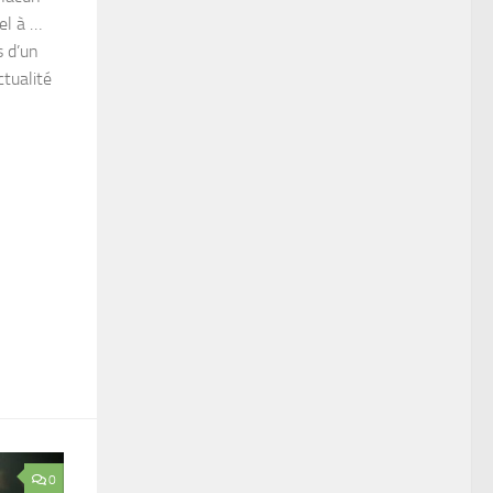
el à …
s d’un
ctualité
0