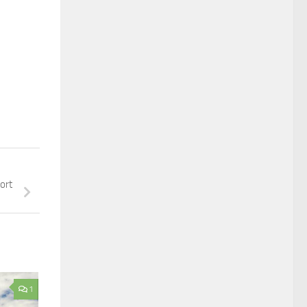
ort
1