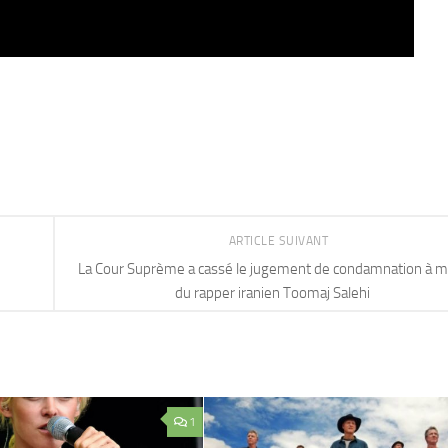
ARTICLE SUIVANT
La Cour Suprème a cassé le jugement de condamnation à m
du rapper iranien Toomaj Salehi
1