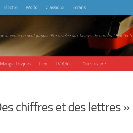
Electro
World
Classique
Ecrans
 que la vérité ne peut jamais être révélée aux heures de bureau." Hunter
Mange-Disques
Live
TV Addict
Qui suis-je ?
es chiffres et des lettres »