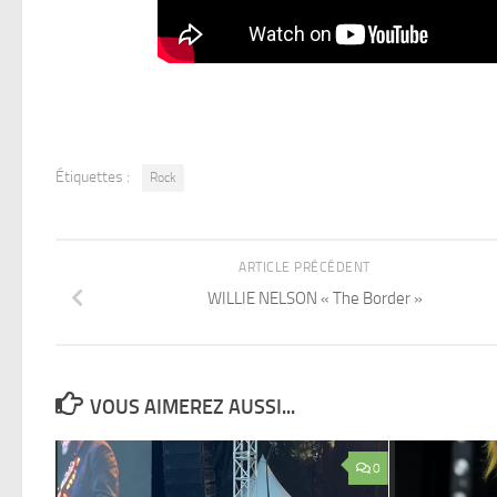
Étiquettes :
Rock
ARTICLE PRÉCÉDENT
WILLIE NELSON « The Border »
VOUS AIMEREZ AUSSI...
0