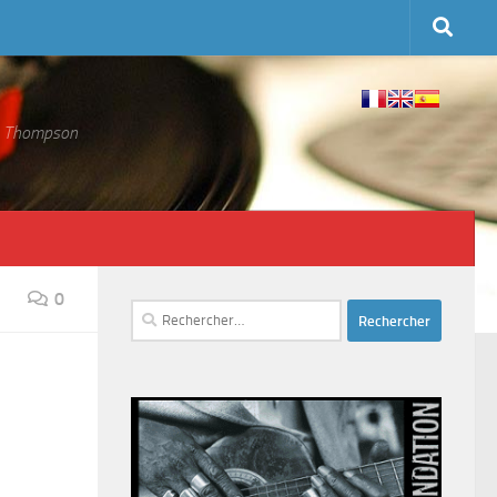
 S. Thompson
0
Rechercher :