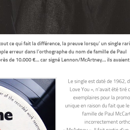
out ce qui fait la différence, la preuve lorsqu’ un single ra
mple erreur dans l’orthographe du nom de famille de Paul
près de 10.000 €… car signé Lennon/McArtney… ils avaient
Le single est daté de 1962, d
Love You », n’avait été tiré
exemplaires pour la promo e
unique en raison du fait que l
famille de Paul McCar
incorrectement orth
« McArtney ». Il fait partie d’u