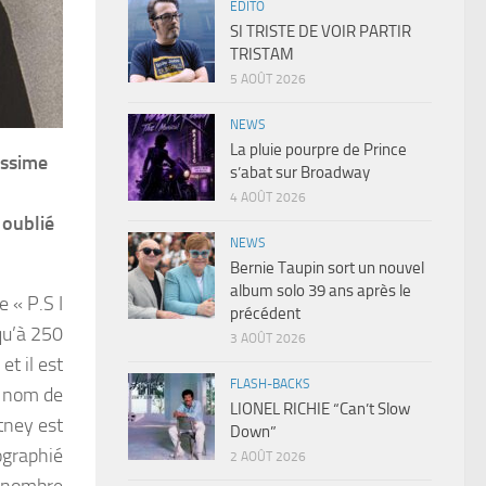
EDITO
SI TRISTE DE VOIR PARTIR
TRISTAM
5 AOÛT 2026
NEWS
La pluie pourpre de Prince
rissime
s’abat sur Broadway
4 AOÛT 2026
 oublié
NEWS
Bernie Taupin sort un nouvel
album solo 39 ans après le
e « P.S I
précédent
 qu’à 250
3 AOÛT 2026
t il est
FLASH-BACKS
e nom de
LIONEL RICHIE “Can’t Slow
tney est
Down”
ographié
2 AOÛT 2026
n nombre