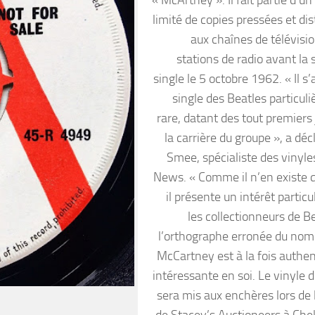
limité de copies pressées et di
aux chaînes de télévisio
stations de radio avant la 
single le 5 octobre 1962. « Il s’
single des Beatles particul
rare, datant des tout premiers 
la carrière du groupe », a dé
Smee, spécialiste des vinyle
News. « Comme il n’en existe 
il présente un intérêt particu
les collectionneurs de B
l’orthographe erronée du nom
McCartney est à la fois authen
intéressante en soi. Le vinyle 
sera mis aux enchères lors de 
de Stacey’s Auctioneers à Che