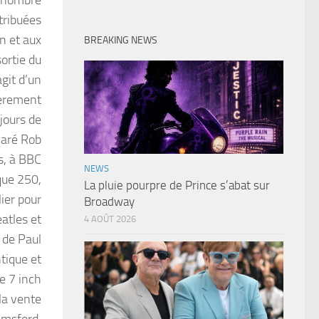
stribuées
n et aux
BREAKING NEWS
sortie du
agit d’un
ièrement
jours de
claré Rob
s, à BBC
NEWS
que 250,
La pluie pourpre de Prince s’abat sur
lier pour
Broadway
eatles et
4 AOÛT 2026
 de Paul
tique et
de 7 inch
la vente
lmsford,