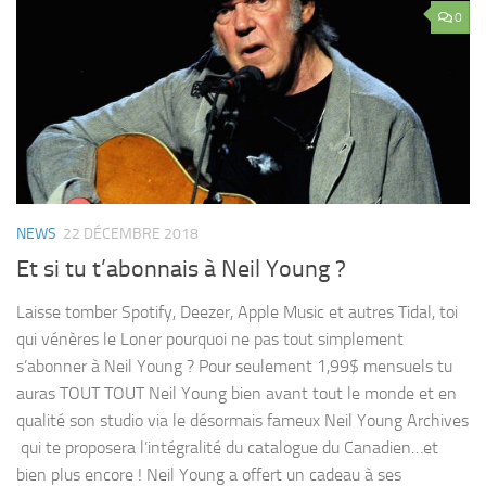
0
NEWS
22 DÉCEMBRE 2018
Et si tu t’abonnais à Neil Young ?
Laisse tomber Spotify, Deezer, Apple Music et autres Tidal, toi
qui vénères le Loner pourquoi ne pas tout simplement
s’abonner à Neil Young ? Pour seulement 1,99$ mensuels tu
auras TOUT TOUT Neil Young bien avant tout le monde et en
qualité son studio via le désormais fameux Neil Young Archives
qui te proposera l’intégralité du catalogue du Canadien…et
bien plus encore ! Neil Young a offert un cadeau à ses