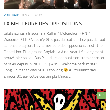
PORTRAITS
8 MARS 2019
LA MEILLEURE DES OPPOSITIONS
Gilets jaunes ? Insoumis ? Ruffin ? Mélenchon ? RN ?
Wauquiez ? LR ? Vous n’y êtes pas du tout de chez pas du tout
car encore aujourd’hui, la meilleure des oppositions c’est…the
Opposition. Et le groupe Anglais l’a à nouveau très largement
prouvé hier soir au Bus Palladium donnant son premier concert
parisien depuis…VINGT CINQ ANS ! Welcome back mister
Long… but that was MUCH too long
Au tournant des
années 80, aux cotés des Simple Minds,...
1