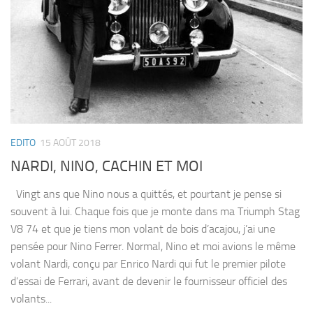
EDITO
15 AOÛT 2018
NARDI, NINO, CACHIN ET MOI
Vingt ans que Nino nous a quittés, et pourtant je pense si
souvent à lui. Chaque fois que je monte dans ma Triumph Stag
V8 74 et que je tiens mon volant de bois d’acajou, j’ai une
pensée pour Nino Ferrer. Normal, Nino et moi avions le même
volant Nardi, conçu par Enrico Nardi qui fut le premier pilote
d’essai de Ferrari, avant de devenir le fournisseur officiel des
volants...