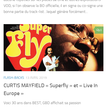
VOD, si l’on observe la BO officielle, il en signe ou co-signe une
bonne partie du track-list…lequel génère forcément...
0
FLASH-BACKS
13 AVRIL 2019
CURTIS MAYFIELD « Superfly » et « Live In
Europe »
Voici 30 ans dans BEST, GBD affichait sa passion