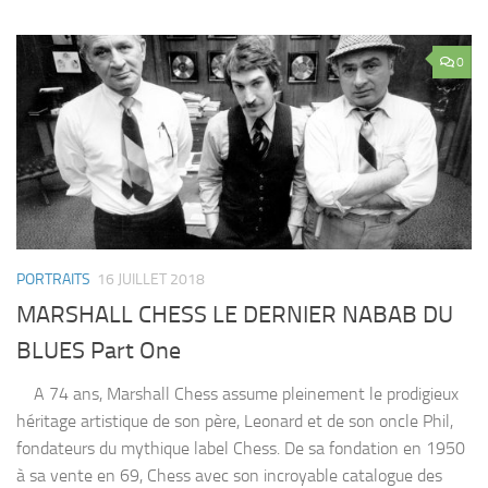
0
PORTRAITS
16 JUILLET 2018
MARSHALL CHESS LE DERNIER NABAB DU
BLUES Part One
A 74 ans, Marshall Chess assume pleinement le prodigieux
héritage artistique de son père, Leonard et de son oncle Phil,
fondateurs du mythique label Chess. De sa fondation en 1950
à sa vente en 69, Chess avec son incroyable catalogue des