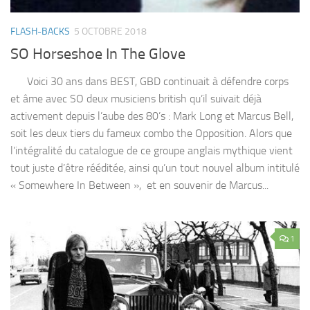
FLASH-BACKS
5 OCTOBRE 2018
SO Horseshoe In The Glove
Voici 30 ans dans BEST, GBD continuait à défendre corps
et âme avec SO deux musiciens british qu’il suivait déjà
activement depuis l’aube des 80’s : Mark Long et Marcus Bell,
soit les deux tiers du fameux combo the Opposition. Alors que
l’intégralité du catalogue de ce groupe anglais mythique vient
tout juste d’être rééditée, ainsi qu’un tout nouvel album intitulé
« Somewhere In Between », et en souvenir de Marcus...
1