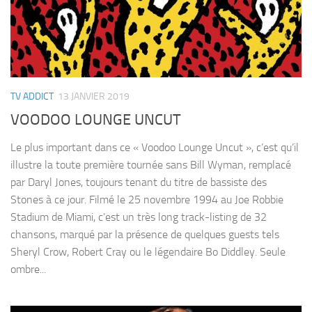
TV ADDICT
13 JANVIER 2019
VOODOO LOUNGE UNCUT
Le plus important dans ce « Voodoo Lounge Uncut », c’est qu’il
illustre la toute première tournée sans Bill Wyman, remplacé
par Daryl Jones, toujours tenant du titre de bassiste des
Stones à ce jour. Filmé le 25 novembre 1994 au Joe Robbie
Stadium de Miami, c’est un très long track-listing de 32
chansons, marqué par la présence de quelques guests tels
Sheryl Crow, Robert Cray ou le légendaire Bo Diddley. Seule
ombre...