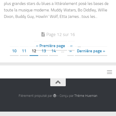
plus grandes stars du blues a littéralement posé les bases de
toute la musique moderne. Muddy Waters, Bo Diddley, Willie
Dixon, Buddy Guy, Howlin’ Wolf, Etta James…tous les...
Page 12 sur 16
« Première page
«
…
10
11
12
13
14
…
»
Dernière page »
Fièrement propulsé par
- Conçu par
Thème Hueman