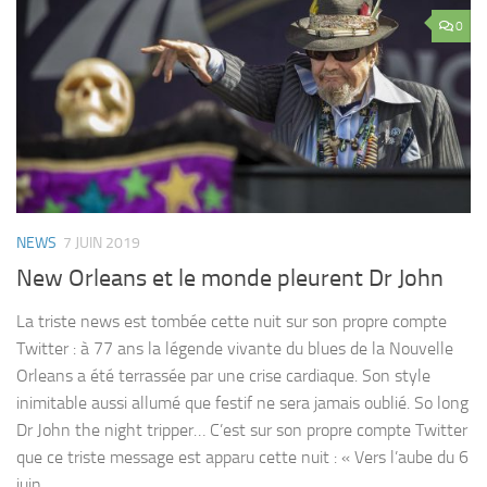
0
NEWS
7 JUIN 2019
New Orleans et le monde pleurent Dr John
La triste news est tombée cette nuit sur son propre compte
Twitter : à 77 ans la légende vivante du blues de la Nouvelle
Orleans a été terrassée par une crise cardiaque. Son style
inimitable aussi allumé que festif ne sera jamais oublié. So long
Dr John the night tripper… C’est sur son propre compte Twitter
que ce triste message est apparu cette nuit : « Vers l’aube du 6
juin...