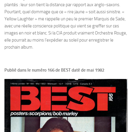
plantés : leur son tient la distance par rapport aux anglo-saxons.
Pourtant, quel dommage que ce « rire jaune » soit aussi sinistre. «
Yellow Laughter » me rappelle un peu le premier Marquis de Sade,
avec une réelle conscience politique qui vient se greffer sur ces
images en noir et blanc. Si la CIA produit vraiment Orchestre Rouge,
elle pourrait au moins l’expédier au soleil pour enregistrer le
prochain album.
Publié dans le numéro 166 de BEST daté de mai 1982