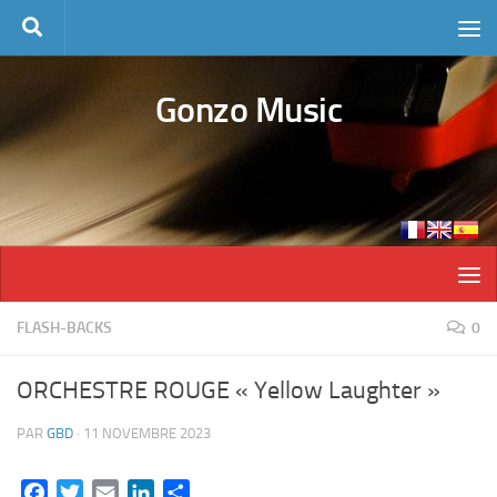
Skip to content
Gonzo Music
FLASH-BACKS
0
ORCHESTRE ROUGE « Yellow Laughter »
PAR
GBD
·
11 NOVEMBRE 2023
Facebook
Twitter
Email
LinkedIn
Partager