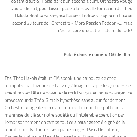
de tant d’autre. Hélas, après un second album, Orchestre Rouge
s’auto-détruit, pour laisser place à la nouvelle formation de Théo
Hakola, dont le patronyme Passion Fodder s’inspire du titre su
second 33 tours de l‘Orchestre « More Passion Fodder »… mais
c’est encore une autre histoire du rock !
Publié dans le numéro 166 de BEST
Et si Théo Hakola était un CIA spook, une barbouze de choc
manipulée par l’agence de Langley ? Imaginons que les yankees se
soient mis en tête de noyauter le rock français en nous balançant ce
provocateur de Théo. Simple hypothèse sans aucun fondement.
Orchestre Rouge dénonce au contraire la corruption politique, la
mainmise du blé sur notre société ou l’intolérable coercition par
l’emprisonnement en camps tout cela parait assez éloigné de la
moral-majority. Théo et ses quatre rouges. Pascal le batteur,
Dennis le guitariste, Pascal le bassiste, et Pierre l’autre guitariste,