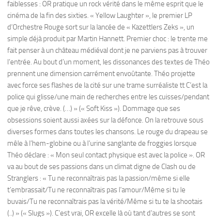
faiblesses : OR pratique un rock vérité dans le même esprit que le
cinéma de la fin des sixties. « Yellow Laughter », le premier LP
d’Orchestre Rouge sort sur la lancée de « Kazettlers Zeks », un
simple déjà produit par Martin Hannett. Premier choc : le trente me
fait penser à un château médiéval dont je ne parviens pas à trouver
l’entrée. Au bout d’un moment, les dissonances des textes de Théo
prennent une dimension carrément envoûtante. Théo projette
avec force ses flashes de la cité sur une trame surréaliste tt C’est la
police qui glisse/une main de recherches entre les cuisses/pendant
que je rêve, crève. (…) » (« Soft Kiss »). Dommage que ses
obsessions soient aussi axées sur la défonce. On la retrouve sous
diverses formes dans toutes les chansons. Le rouge du drapeau se
mêle à l’hem-globine ou à l’urine sanglante de froggies lorsque
Théo déclare : « Mon seul contact physique est avec la police ». OR
va au bout de ses passions dans un climat digne de Clash ou de
Stranglers : « Tu ne reconnaîtrais pas la passion/même si elle
t’embrassait/Tu ne reconnaîtrais pas l’amour/Même si tu le
buvais/Tu ne reconnaîtrais pas la vérité/Même si tu te la shootais
(..) » (« Slugs »). C’est vrai, OR excelle là où tant d’autres se sont