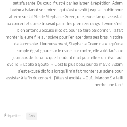
satisfaisante. Du coup, frustré par les larsen à répétition, Adam
Levine a balancé son micro…qui s’est envolé jusqu’au public pour
atterrir sur la tête de Stephanie Green, une jeune fan qui assistait
au concert et qui se trouvait parmi les premiers rangs. Levine s’est
bien entendu excusé illico et, pour se faire pardonner, il a fait
monter la jeune fille sur scène pour l’enlacer dans ses bras, histoire
de la consoler. Heureusement, Stephanie Green n’a eu qu’une
simple égratignure sur le crane, par contre, elle a déclaré aux
journaux de Toronto que l’incident était pour elle « un rêve tout
éveillé. » Et elle a ajouté : « C’est le plus beau jour de ma vie. Adam
s’est excusé dix fois lorsqu’il m’a fait monter sur scène pour
assister à la fin du concert. J’étais si excitée.» Ouf…Maroon 5 a failli
perdre une fan !
Étiquettes :
Rock