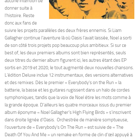
aucune intention de
donner suite à
l’histoire. Reste
donc aux fans de
suivre les projets parallèles des deux frères ennemis. Si Liam
Gallagher continue l’aventure là où Oasis l’avait laissée, Noel a sorti
de son côté trois projets pop beaucoup plus ambitieux. Si sur ce
best of, les deux premiers albums sont bien représentés, seuls
deux titres du dernier album figurent ici, les autres étant des EP
sortis en 2019 et 2020, le tout augmenté deux nouvelles chansons.
L’édition Deluxe inclue 12 instrumentaux, des versions alternatives
et des remixes. Dès le premier « Everybody’s on the Run » la
batterie, la basse et les guitares rugissent dans un halo de cordes
symphoniques, tandis que la voix de Noel étire les mots comme à
la grande époque. D’ailleurs les quatre morceaux issus du premier
album éponyme « Noel Gallagher’s High Flying Birds » s’inscrivent
dans droite lignée d’Oasis. Orchestrée de manière somptueuse,
l’ouverture de « Everybody’s On The Run » est suivie de « The
Death Of You And Me » un remake en forme de clin d’œil appuyé à