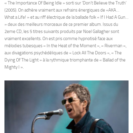
« The Importance Of Being Idle » sorti sur ‘Don’t Believe the Truth’
(2005). On adhère vraiment aux refrains énergiques de «AKA…
What a Life! » et au riff électrique de la ballade folk « If I Had A Gun…
» deux des meilleurs morceaux de ce premier album. Issus du
2eme CD, les 5 titres suivants produits par Noel Gallagher sont
vraiment excellents. On est pris comme hypnotisé face aux
mélodies tubesques « In the Heat of the Moment », « Riverman »,
aux divagations psychédéliques de « Lock All The Doors », « The
Dying Of The Light » à la rythmique triomphante de « Ballad of the
Mighty I ».