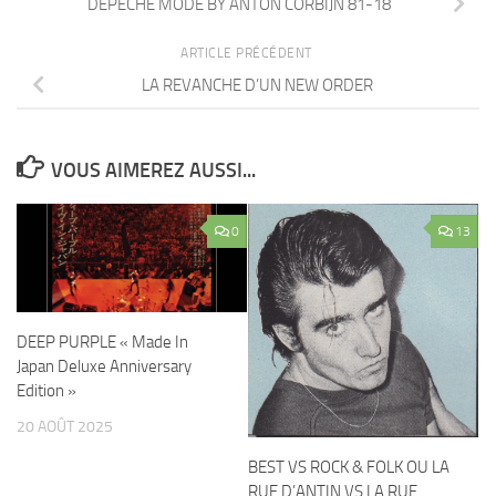
DEPECHE MODE BY ANTON CORBIJN 81-18
ARTICLE PRÉCÉDENT
LA REVANCHE D’UN NEW ORDER
VOUS AIMEREZ AUSSI...
0
13
DEEP PURPLE « Made In
Japan Deluxe Anniversary
Edition »
20 AOÛT 2025
BEST VS ROCK & FOLK OU LA
RUE D’ANTIN VS LA RUE