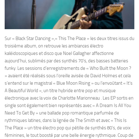
Sur « Black Star Dancing »,« This The Place » les deux titres issus du
troisième album, on retrouve les ambiances électro
kaléidoscopiques et disco que Noel Gallagher affectionne
aujourd’hui, sublimés par des synthés 70’s, des basses batteries
funky. Les sessions d’enregistrements de « Who Built the Moon ?
» avaient été réalisés sous l’oreille avisée de David Holmes et cela
s’entend sur le magistral « Blue Moon Rising » ou l’envoûtant « It’s
A Beautiful World », un titre hybride entre pop et musique
électronique avec la voix de Charlotte Marionneau . Les EP sortis en
single sont également bien représentés avec « A Dream Is All You
Need To Get By » une ballade pop romantique parfumée de
rythmiques latines, dans la lignée de The Smith et avec « This Is
The Place » un titre électro pop qui pétille de synthés 80’s, de voix
féminines, le tout boosté par une belle énergie rythmique. Coup de