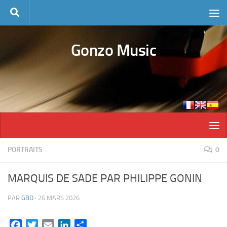
Skip to content
Gonzo Music
PORTRAITS
0
MARQUIS DE SADE PAR PHILIPPE GONIN
PAR
GBD
·
26 MARS 2026
Facebook
Twitter
Email
LinkedIn
Partager