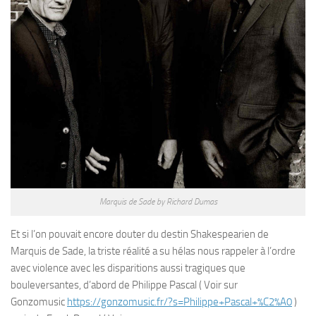
Marquis de Sade by Richard Dumas
Et si l’on pouvait encore douter du destin Shakespearien de
Marquis de Sade, la triste réalité a su hélas nous rappeler à l’ordre
avec violence avec les disparitions aussi tragiques que
bouleversantes, d’abord de Philippe Pascal ( Voir sur
Gonzomusic
https://gonzomusic.fr/?s=Philippe+Pascal+%C2%A0
)