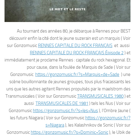
Au tournant des années 80, je débarque à Rennes pour BEST
découvrir enfin la cité dont le jeune suzerain est un marquis ( Voir
sur Gonzomusic
RENNES CAPITALE DU ROCK FRANÇAIS
et aussi
RENNES CAPITALE DU ROCK FRANÇAIS Épisode 2
) et
immédiatement je proclame Rennes : capitale du rock hexagonal. Et
pour cause, dans la foulée de Marquis de Sade ( Voir sur
Gonzomusic
https://gonzomusic.fr/?s=Marquis+de+Sade
) une
scène bouillonnante de jeunes groupes, tous plus fracassants les
uns que les autres agitent Rennes propulsés par le maelstrom des
Transmusicales ( Voir sur Gonzomusic
TRANSMUSICALES 1980
) et
aussi
TRANSMUSICALES DE 1981
) tels les Nus ( Voir sur
Gonzomusic
https://gonzomusic.fr/?s=les+Nus
), l’Ombre Jaune (
les futurs Niagara ( Voir sur Gonzomusic
https://gonzomusic.fr/?
s=Niagara
), les Kalashnikov de Sonic ( Voir sur
Gonzomusic
https://gonzomusic.fr/?s=Dominic+Sonic
), le Ubik de