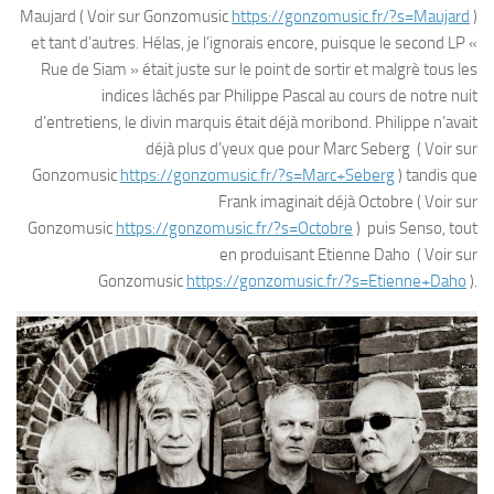
Maujard ( Voir sur Gonzomusic
https://gonzomusic.fr/?s=Maujard
)
et tant d’autres. Hélas, je l’ignorais encore, puisque le second LP «
Rue de Siam » était juste sur le point de sortir et malgrè tous les
indices lâchés par Philippe Pascal au cours de notre nuit
d’entretiens, le divin marquis était déjà moribond. Philippe n’avait
déjà plus d’yeux que pour Marc Seberg ( Voir sur
Gonzomusic
https://gonzomusic.fr/?s=Marc+Seberg
) tandis que
Frank imaginait déjà Octobre ( Voir sur
Gonzomusic
https://gonzomusic.fr/?s=Octobre
) puis Senso, tout
en produisant Etienne Daho ( Voir sur
Gonzomusic
https://gonzomusic.fr/?s=Etienne+Daho
).