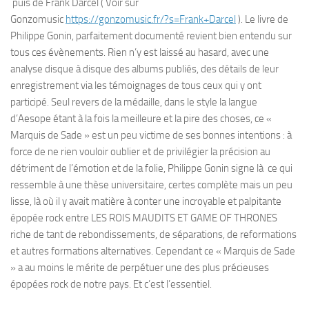
puis de Frank Darcel ( Voir sur
Gonzomusic
https://gonzomusic.fr/?s=Frank+Darcel
). Le livre de
Philippe Gonin, parfaitement documenté revient bien entendu sur
tous ces évènements. Rien n’y est laissé au hasard, avec une
analyse disque à disque des albums publiés, des détails de leur
enregistrement via les témoignages de tous ceux qui y ont
participé. Seul revers de la médaille, dans le style la langue
d’Aesope étant à la fois la meilleure et la pire des choses, ce «
Marquis de Sade » est un peu victime de ses bonnes intentions : à
force de ne rien vouloir oublier et de privilégier la précision au
détriment de l’émotion et de la folie, Philippe Gonin signe là ce qui
ressemble à une thèse universitaire, certes complète mais un peu
lisse, là où il y avait matière à conter une incroyable et palpitante
épopée rock entre LES ROIS MAUDITS ET GAME OF THRONES
riche de tant de rebondissements, de séparations, de reformations
et autres formations alternatives. Cependant ce « Marquis de Sade
» a au moins le mérite de perpétuer une des plus précieuses
épopées rock de notre pays. Et c’est l’essentiel.