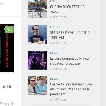
LIVE
...
CHANIA ROCK FESTIVAL
2026
6 AOÛT 2026
EDITO
0
SI TRISTE DE VOIR PARTIR
TRISTAM
5 AOÛT 2026
NEWS
La pluie pourpre de Prince
s’abat sur Broadway
4 AOÛT 2026
NEWS
Bernie Taupin sort un nouvel
 « De
album solo 39 ans après le
précédent
3 AOÛT 2026
ascal, il