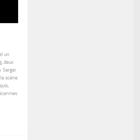
el un
g, deux
. Sergeï
 la scène
uis,
décennies