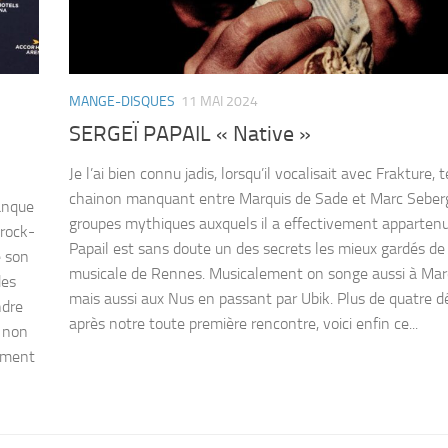
MANGE-DISQUES
11 MAI 2024
SERGEÏ PAPAIL « Native »
Je l’ai bien connu jadis, lorsqu’il vocalisait avec Frakture, t
chainon manquant entre Marquis de Sade et Marc Seber
manque
groupes mythiques auxquels il a effectivement appartenu
-rock-
Papail est sans doute un des secrets les mieux gardés de
e son
musicale de Rennes. Musicalement on songe aussi à Marq
des
mais aussi aux Nus en passant par Ubik. Plus de quatre 
ndre
après notre toute première rencontre, voici enfin ce...
t non
lement