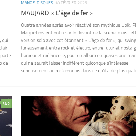
MANGE-DISQUES
18 FÉVRIER 2025
MAUJARD « L’âge de fer »
Quatre années après avoir réactivé son mythique Ubik, Ph
Maujard revient enfin sur le devant de la scène, mais cett
 qui
version solo avec cet étonnant « L’âge de fer », qui swin
lair-
furieusement entre rock et électro, entre futur et nostalg
 porté
humour et mélancolie, pour un album en quasi « one ma
o de
qui ne saurait laisser indifférent quiconque s’intéresse
sérieusement au rock rennais dans ce qu’il a de plus qualita
0