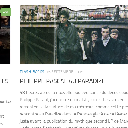
0
FLASH-BACKS
16 SEPTEMBRE 2019
HES
PHILIPPE PASCAL AU PARADIZE
48 heures après la nouvelle bouleversante du décès soud
Philippe Pascal, j’ai encore du mal à y croire. Les souvenir
menter
remontent à la surface de ma mémoire, comme cette pr
rencontre au Paradize dans le Rennes glacé de ce février
ent
juste avant la publication du mythique second LP de Mar
es