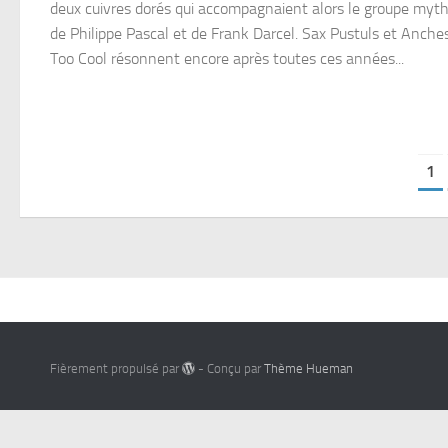
deux cuivres dorés qui accompagnaient alors le groupe myt
de Philippe Pascal et de Frank Darcel. Sax Pustuls et Anche
Too Cool résonnent encore après toutes ces années...
1
Fièrement propulsé par
- Conçu par
Thème Hueman