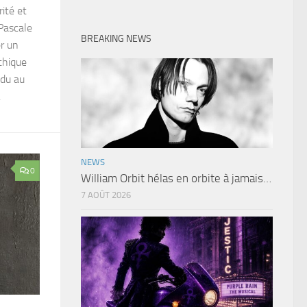
ité et
 Pascale
BREAKING NEWS
er un
thique
ndu au
.
NEWS
0
William Orbit hélas en orbite à jamais…
7 AOÛT 2026