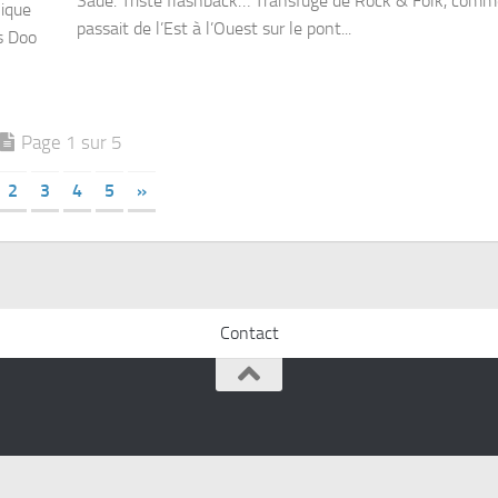
Sade. Triste flashback… Transfuge de Rock & Folk, comm
hique
passait de l’Est à l’Ouest sur le pont...
s Doo
Page 1 sur 5
2
3
4
5
»
Contact