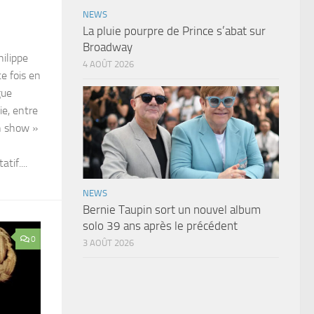
NEWS
La pluie pourpre de Prince s’abat sur
Broadway
ilippe
4 AOÛT 2026
e fois en
gue
ie, entre
n show »
tif....
NEWS
Bernie Taupin sort un nouvel album
solo 39 ans après le précédent
0
3 AOÛT 2026