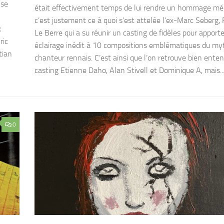
nse
était effectivement temps de lui rendre un hommage mér
c’est justement ce à quoi s’est attelée l’ex-Marc Seberg,
x
Le Berre qui a su réunir un casting de fidèles pour apport
ric
éclairage inédit à 10 compositions emblématiques du my
tian
chanteur rennais. C’est ainsi que l’on retrouve bien ente
casting Etienne Daho, Alan Stivell et Dominique A, mais..
0