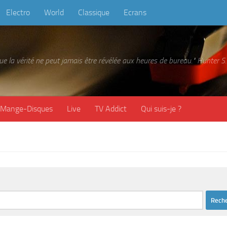
Electro
World
Classique
Ecrans
 que la vérité ne peut jamais être révélée aux heures de bureau." Hunter
Mange-Disques
Live
TV Addict
Qui suis-je ?