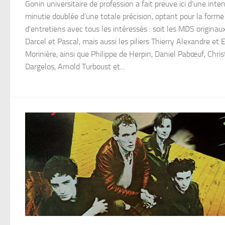
Gonin universitaire de profession a fait preuve ici d’une inte
minutie doublée d’une totale précision, optant pour la forme
d’entretiens avec tous les intéressés : soit les MDS originau
Darcel et Pascal, mais aussi les piliers Thierry Alexandre et E
Morinière, ainsi que Philippe de Herpin, Daniel Pabœuf, Chris
Dargelos, Arnold Turboust et...