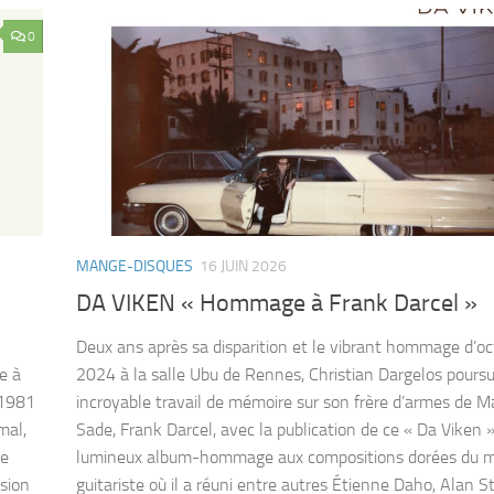
0
MANGE-DISQUES
16 JUIN 2026
DA VIKEN « Hommage à Frank Darcel »
Deux ans après sa disparition et le vibrant hommage d’o
e à
2024 à la salle Ubu de Rennes, Christian Dargelos poursu
 1981
incroyable travail de mémoire sur son frère d’armes de M
mal,
Sade, Frank Darcel, avec la publication de ce « Da Viken »
le
lumineux album-hommage aux compositions dorées du 
sion
guitariste où il a réuni entre autres Étienne Daho, Alan Sti