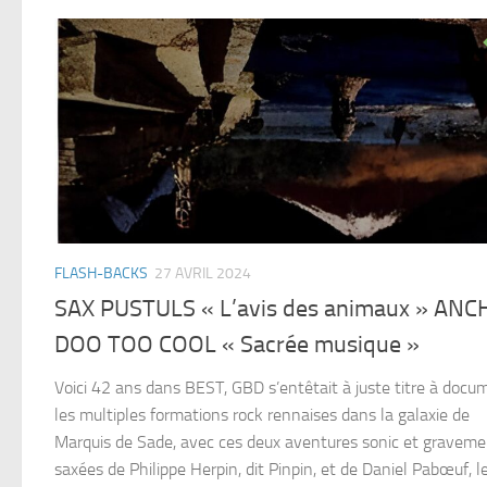
FLASH-BACKS
27 AVRIL 2024
SAX PUSTULS « L’avis des animaux » ANC
DOO TOO COOL « Sacrée musique »
Voici 42 ans dans BEST, GBD s’entêtait à juste titre à docu
les multiples formations rock rennaises dans la galaxie de
Marquis de Sade, avec ces deux aventures sonic et gravem
saxées de Philippe Herpin, dit Pinpin, et de Daniel Pabœuf, l