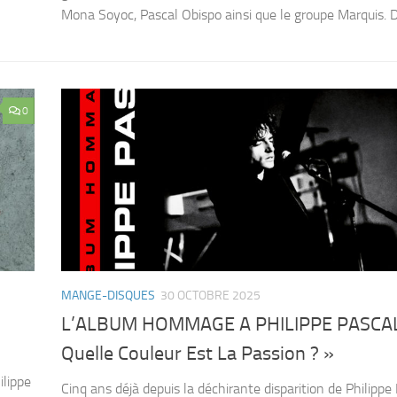
Mona Soyoc, Pascal Obispo ainsi que le groupe Marquis. Da
0
MANGE-DISQUES
30 OCTOBRE 2025
L’ALBUM HOMMAGE A PHILIPPE PASCAL
Quelle Couleur Est La Passion ? »
ilippe
Cinq ans déjà depuis la déchirante disparition de Philippe P