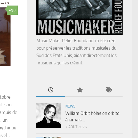
0
Music Maker Relief Foundation a été crée
pour préserver les traditions musicales du
Sud des Etats Unis, aidant directement les
musiciens qui les créent.
ctobre
it son
NEWS
arquis de
William Orbit hélas en orbite
à jamais…
, un
7 AOÛT 2026
mythique
vell,