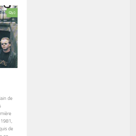
0
ain de
s
emière
 1981,
quis de