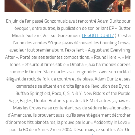
En juin de l’an passé Gonzomusic avait rencontré Adam Duritz pour
évoquer, entre autres, la publication de son brillant EP « Butter
Miracle Suite » ( Voir sur Gonzomusic
LE GOÛT DURITZ
). C’est à
l’aube des années 90 que j’avais découvert les Counting Crows,
avec leur tout premier album, l’excellent « August and Everything
After ». Porté par ses ardentes compositions, « Round Here », « Mr
Jones » et surtout l’irrésistible « Omaha », aux harmonies dorées
comme le Golden State qui les avait engendrés. Avec son cocktail
élégant de rock, de folk, de country et de blues, Adam Duritz et ses
camarades se situent en droite ligne de l’évolution des Byrds,
Buffalo Springfield, Poco, C, S, N & Y, New Riders of the Purple
Sage, Eagles, Doobie Brothers puis des R.E.M et autres Jayhawks.
Mais les Crows ne se contentent pas de séduire les aficionados
d’Americana, ils prouvent aussi qu’ils savent également décrocher
d’énormes hits planétaires, la preuve par leur « Accidently In Love »
pour la B0 de « Shrek 2 » en 2004. Désormais, ce sont les War On