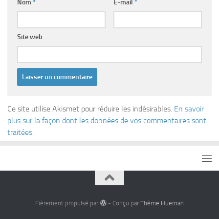
Nom
*
E-mail
*
Site web
Ce site utilise Akismet pour réduire les indésirables.
En savoir
plus sur la façon dont les données de vos commentaires sont
traitées
.
Fièrement propulsé par
- Conçu par
Thème Hueman