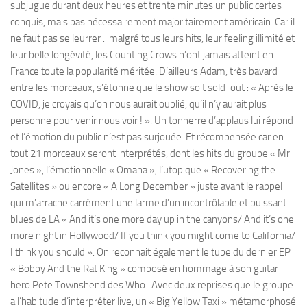
subjugue durant deux heures et trente minutes un public certes
conquis, mais pas nécessairement majoritairement américain. Car il
ne faut pas se leurrer : malgré tous leurs hits, leur feeling illimité et
leur belle longévité, les Counting Crows n’ont jamais atteint en
France toute la popularité méritée. D’ailleurs Adam, très bavard
entre les morceaux, s’étonne que le show soit sold-out : « Après le
COVID, je croyais qu’on nous aurait oublié, qu’il n’y aurait plus
personne pour venir nous voir ! ». Un tonnerre d’applaus lui répond
et l’émotion du public n’est pas surjouée. Et récompensée car en
tout 21 morceaux seront interprétés, dont les hits du groupe « Mr
Jones », l’émotionnelle « Omaha », l’utopique « Recovering the
Satellites » ou encore « A Long December » juste avant le rappel
qui m’arrache carrément une larme d’un incontrôlable et puissant
blues de LA « And it’s one more day up in the canyons/ And it’s one
more night in Hollywood/ If you think you might come to California/
I think you should ». On reconnait également le tube du dernier EP
« Bobby And the Rat King » composé en hommage à son guitar-
hero Pete Townshend des Who. Avec deux reprises que le groupe
a l’habitude d’interpréter live, un « Big Yellow Taxi » métamorphosé