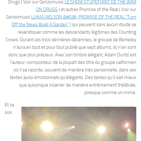
Drugs ( Voir sur Gonzomusic
LE SHOW STUPÉFIANT DE THE WAR
ON DRUGS
) et autres Promise of the Real ( Voir sur
Gonzomusic
LUKAS NELSON &#038; PROMISE OF THE REAL “Turn
Off the News Build A Garden”
) qui peuvent sans aucun doute se
revendiquer comme les descendants légitimes des Counting
Crows. Durant ces trois dernières décennies, le groupe de Berkeley
n’aura en tout et pour tout publié que sept albums, ils n’en sont
donc que plus précieux. Avec son timbre élégant, Adam Duritz est
l’auteur-compositeur de la plupart des titre du groupe californien
où il se raconte, souvent de manière très personnelle, dans ses
textes aussi émotionnels qu’élégants. Des textes qu’il sait mieux
que quiconque incarner de manière extrêmement théâtrale,
presque comme un mime.
Et ce
soir,