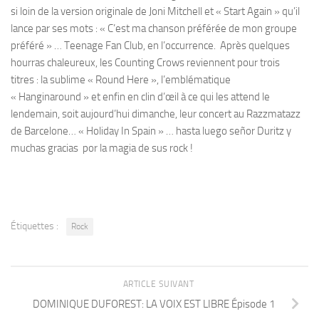
si loin de la version originale de Joni Mitchell et « Start Again » qu’il
lance par ses mots : « C’est ma chanson préférée de mon groupe
préféré » … Teenage Fan Club, en l’occurrence. Après quelques
hourras chaleureux, les Counting Crows reviennent pour trois
titres : la sublime « Round Here », l’emblématique
« Hanginaround » et enfin en clin d’œil à ce qui les attend le
lendemain, soit aujourd’hui dimanche, leur concert au Razzmatazz
de Barcelone… « Holiday In Spain » … hasta luego señor Duritz y
muchas gracias por la magia de sus rock !
Étiquettes :
Rock
ARTICLE SUIVANT
DOMINIQUE DUFOREST: LA VOIX EST LIBRE Épisode 1