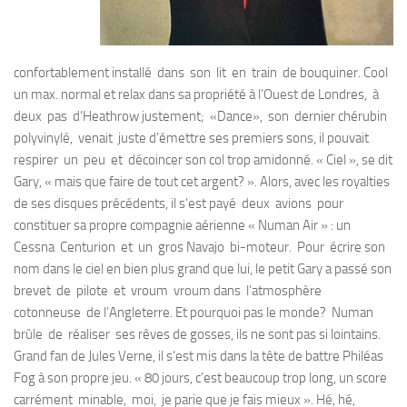
confortablement installé dans son lit en train de bouquiner. Cool
un max. normal et relax dans sa propriété à l’Ouest de Londres, à
deux pas d’Heathrow justement; «Dance», son dernier chérubin
polyvinylé, venait juste d’émettre ses premiers sons, il pouvait
respirer un peu et décoincer son col trop amidonné. « Ciel », se dit
Gary, « mais que faire de tout cet argent? ». Alors, avec les royalties
de ses disques précédents, il s’est payé deux avions pour
constituer sa propre compagnie aérienne « Numan Air » : un
Cessna Centurion et un gros Navajo bi-moteur. Pour écrire son
nom dans le ciel en bien plus grand que lui, le petit Gary a passé son
brevet de pilote et vroum vroum dans l’atmosphère
cotonneuse de l’Angleterre. Et pourquoi pas le monde? Numan
brûle de réaliser ses rêves de gosses, ils ne sont pas si lointains.
Grand fan de Jules Verne, il s’est mis dans la tête de battre Philéas
Fog à son propre jeu. « 80 jours, c’est beaucoup trop long, un score
carrément minable, moi, je parie que je fais mieux ». Hé, hé,