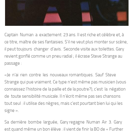
Captain Numan a exactement 23 ans. Il est riche et célèbre et, à
ce titre, maître de ses fantaisies. S’il ne veut plus monter sur scène,
il peut toujours changer d’avis. Seconde visite aux toilettes. Gary
revient gonflé comme un pneu radial ; il écrase Steve Strange au
passage :
«Je n’ai rien contre les nouveaux romantiques. Sauf Steve
Strange qui pue vraiment. Ce type n’est même pas musicien (vous
connaissez l’histoire de la paille et de la pou­tre?), c’est la négation
de toute sensibilité musicale. Il n’écrit même pas ses chansons
tout seul : il utilise des nègres, mais c’est pourtant bien lui qui les
signe ».
Sa dernière bombe larguée, Gary regagne Numan Air 3. Gary
est quand même un bon élève : il vient de finir la BO de « Further