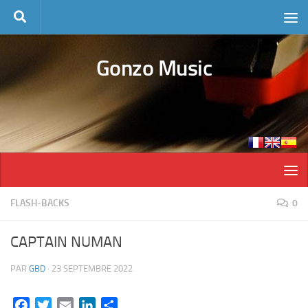
Skip to content
Gonzo Music
FLASH-BACKS
0
CAPTAIN NUMAN
PAR
GBD
·
23 SEPTEMBRE 2022
Facebook
Twitter
Email
LinkedIn
Partager