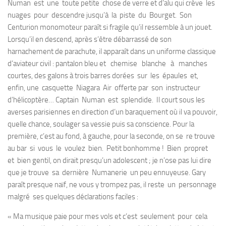
Numan est une toute petite chose de verre et d’alu qui crève les
nuages pour descendre jusqu’à la piste du Bourget. Son
Centurion monomoteur paraît si fragile qu’il ressemble à un jouet.
Lorsqu’il en descend, après s’être débarrassé de son
harnachement de parachute, il apparaît dans un uniforme classique
d’aviateur civil : pantalon bleu et chemise blanche à manches
courtes, des galons à trois barres dorées sur les épaules et,
enfin, une casquette Niagara Air offerte par son instructeur
d’hélicoptère… Captain Numan est splendide. Il court sous les
averses parisiennes en direction d’un baraquement où il va pouvoir,
quelle chance, soulager sa vessie puis sa conscience. Pour la
première, c’est au fond, à gauche, pour la seconde, on se re trouve
au bar si vous le voulez bien. Petit bonhomme ! Bien propret
et bien gentil, on dirait presqu’un adolescent ; je n’ose pas lui dire
que je trouve sa dernière Numanerie un peu ennuyeuse. Gary
paraît presque naïf, ne vous y trompez pas, il reste un personnage
malgré ses quelques déclarations faciles :
« Ma musique paie pour mes vols et c’est seulement pour cela