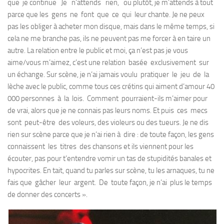
que je continue Je n’attends rien, ou plutôt, je m’attends à tout
parce que les gens ne font que ce qui leur chante. Je ne peux
pas les obliger à acheter mon disque, mais dans le même temps, si
cela ne me branche pas, ils ne peuvent pas me forcer à en taire un
autre. La relation entre le public et moi, ça n’est pas je vous
aime/vous m’aimez, c’est une relation basée exclusivement sur
un échange. Sur scène, je n’ai jamais voulu pratiquer le jeu de la
lèche avec le public, comme tous ces crétins qui aiment d’amour 40
000 per­sonnes à la lois. Comment pourraient-ils m’aimer pour
de vrai, alors que je ne connais pas leurs noms. Et puis ces mecs
sont peut-être des voleurs, des violeurs ou des tueurs. Je ne dis
rien sur scène parce que je n’ai rien à dire : de toute façon, les gens
connaissent les titres des chansons et ils viennent pour les
écouter, pas pour t’entendre vomir un tas de stupidités banales et
hypocrites. En tait, quand tu parles sur scène, tu les arnaques, tu ne
fais que gâcher leur argent. De toute façon, je n’ai plus le temps
de don­ner des concerts ».