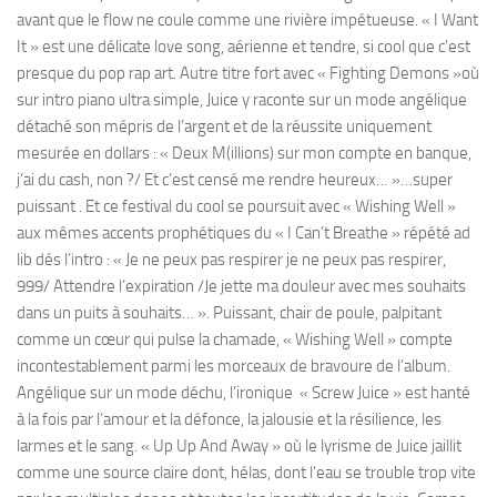
avant que le flow ne coule comme une rivière impétueuse. « I Want
It » est une délicate love song, aérienne et tendre, si cool que c’est
presque du pop rap art. Autre titre fort avec « Fighting Demons »où
sur intro piano ultra simple, Juice y raconte sur un mode angélique
détaché son mépris de l’argent et de la réussite uniquement
mesurée en dollars : « Deux M(illions) sur mon compte en banque,
j’ai du cash, non ?/ Et c’est censé me rendre heureux… »…super
puissant . Et ce festival du cool se poursuit avec « Wishing Well »
aux mêmes accents prophétiques du « I Can’t Breathe » répété ad
lib dés l’intro : « Je ne peux pas respirer je ne peux pas respirer,
999/ Attendre l’expiration /Je jette ma douleur avec mes souhaits
dans un puits à souhaits… ». Puissant, chair de poule, palpitant
comme un cœur qui pulse la chamade, « Wishing Well » compte
incontestablement parmi les morceaux de bravoure de l’album.
Angélique sur un mode déchu, l’ironique « Screw Juice » est hanté
à la fois par l’amour et la défonce, la jalousie et la résilience, les
larmes et le sang. « Up Up And Away » où le lyrisme de Juice jaillit
comme une source claire dont, hélas, dont l’eau se trouble trop vite