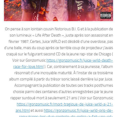
On pense à son lointain cousin Notorious B.I. G et à la publication de
son lumineux « Life After Death », juste après son assassinat en
fèvrier 1987. Certes, Juice WRLD est décédé d’une overdose, pas
d’une balle, mais du coup après ce terrible coup de projecteur j’avais
craqué sur le fulgurant second CD de la jeune rap-star de Chicago (
Voir sur Gonzomusic
https://gonzomusic.fr/juice-wrld-death-
race-for-love.html
). Car, contrairement à sa jeunesse, l’album
résonnait d’une incroyable maturité. À l’instar de ce troisième
album compilé à partir du trésor sonic laissé derrière lui par Juice.
Accompagnant la publication de toutes ces tracks posthumes
choisie parmi des centaines d’autres enregistrées par le jeune
rapper surdoué mort à seulement 21 ans ( Voir sur Gonzomusic
https://gonzomusic.fr/mort-tragique-de-juice-wrld-a-21-
ans.html
et aussi
https://gonzomusic.fr/juice-wrld-pris-de-
convulsions-lors-dun-controle-de-police-a-fait-une-od-