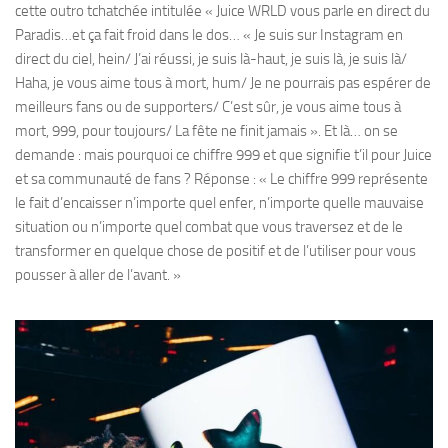
cette outro tchatchée intitulée « Juice WRLD vous parle en direct du
Paradis…et ça fait froid dans le dos… « Je suis sur Instagram en
direct du ciel, hein/ J’ai réussi, je suis là-haut, je suis là, je suis là/
Haha, je vous aime tous à mort, hum/ Je ne pourrais pas espérer de
meilleurs fans ou de supporters/ C’est sûr, je vous aime tous à
mort, 999, pour toujours/ La fête ne finit jamais ». Et là… on se
demande : mais pourquoi ce chiffre 999 et que signifie t’il pour Juice
et sa communauté de fans ? Réponse : « Le chiffre 999 représente
le fait d’encaisser n’importe quel enfer, n’importe quelle mauvaise
situation ou n’importe quel combat que vous traversez et de le
transformer en quelque chose de positif et de l’utiliser pour vous
pousser à aller de l’avant. »