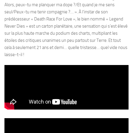
Alors, peux-tu me planquer ma dope ?/Et quand je me sens
seul/Peux-tu me tenir compagnie ?… ». À l’instar de son
prédécesseur « Death Race For Love », le bien nommé « Legend
Never Dies » est un carton planétaire, une sensation qui s’est élevé
sur la plus haute marche du podium des charts, multipliant les
étoiles des critiques unanimes un peu partout sur Terre. Et tout
cela à seulement 21 ans et demi… quelle tristesse… quel vide nous
laisse-t-il !