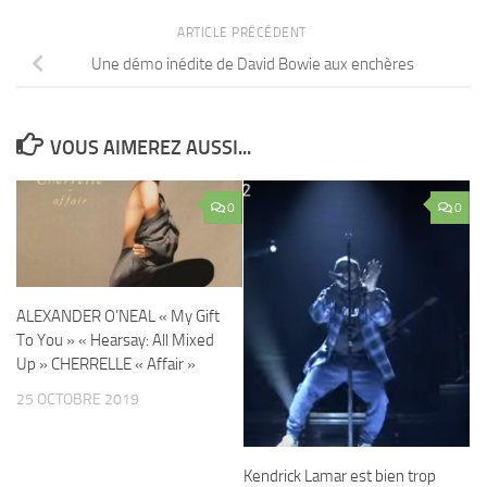
ARTICLE PRÉCÉDENT
Une démo inédite de David Bowie aux enchères
VOUS AIMEREZ AUSSI...
0
0
ALEXANDER O’NEAL « My Gift
To You » « Hearsay: All Mixed
Up » CHERRELLE « Affair »
25 OCTOBRE 2019
Kendrick Lamar est bien trop