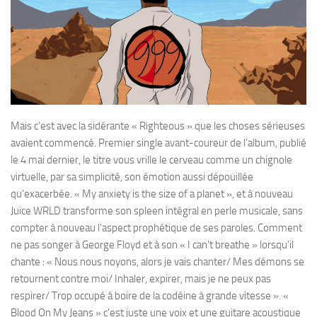
Mais c’est avec la sidérante « Righteous » que les choses sérieuses
avaient commencé. Premier single avant-coureur de l’album, publié
le 4 mai dernier, le titre vous vrille le cerveau comme un chignole
virtuelle, par sa simplicité, son émotion aussi dépouillée
qu’exacerbée. « My anxiety is the size of a planet », et à nouveau
Juice WRLD transforme son spleen intégral en perle musicale, sans
compter à nouveau l’aspect prophétique de ses paroles. Comment
ne pas songer à George Floyd et à son « I can’t breathe » lorsqu’il
chante : « Nous nous noyons, alors je vais chanter/ Mes démons se
retournent contre moi/ Inhaler, expirer, mais je ne peux pas
respirer/ Trop occupé à boire de la codéine à grande vitesse ». «
Blood On My Jeans » c’est juste une voix et une guitare acoustique