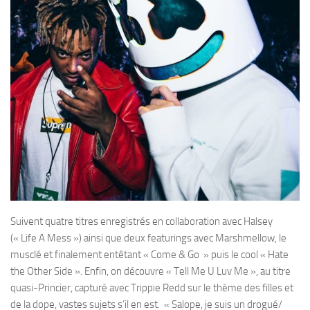
Suivent quatre titres enregistrés en collaboration avec Halsey
(« Life A Mess ») ainsi que deux featurings avec Marshmellow, le
musclé et finalement entêtant « Come & Go » puis le cool « Hate
the Other Side ». Enfin, on découvre « Tell Me U Luv Me », au titre
quasi-Princier, capturé avec Trippie Redd sur le thème des filles et
de la dope, vastes sujets s’il en est. « Salope, je suis un drogué/