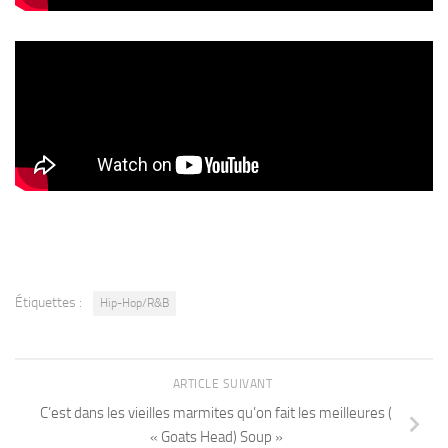
Étiquettes :
Hip-Hop/R&B
ARTICLE SUIVANT
C’est dans les vieilles marmites qu’on fait les meilleures (
« Goats Head) Soup »