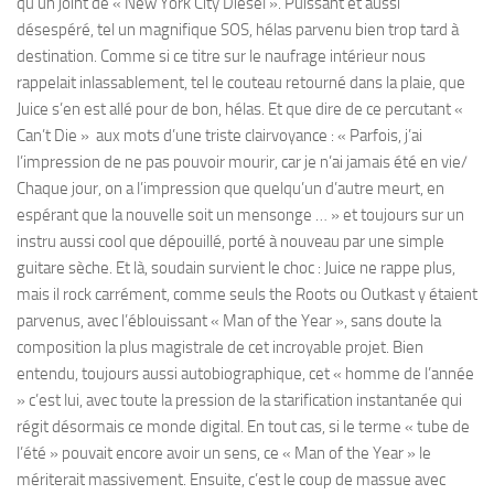
qu’un joint de « New York City Diesel ». Puissant et aussi
désespéré, tel un magnifique SOS, hélas parvenu bien trop tard à
destination. Comme si ce titre sur le naufrage intérieur nous
rappelait inlassablement, tel le couteau retourné dans la plaie, que
Juice s’en est allé pour de bon, hélas. Et que dire de ce percutant «
Can’t Die » aux mots d’une triste clairvoyance : « Parfois, j’ai
l’impression de ne pas pouvoir mourir, car je n’ai jamais été en vie/
Chaque jour, on a l’impression que quelqu’un d’autre meurt, en
espérant que la nouvelle soit un mensonge … » et toujours sur un
instru aussi cool que dépouillé, porté à nouveau par une simple
guitare sèche. Et là, soudain survient le choc : Juice ne rappe plus,
mais il rock carrément, comme seuls the Roots ou Outkast y étaient
parvenus, avec l’éblouissant « Man of the Year », sans doute la
composition la plus magistrale de cet incroyable projet. Bien
entendu, toujours aussi autobiographique, cet « homme de l’année
» c’est lui, avec toute la pression de la starification instantanée qui
régit désormais ce monde digital. En tout cas, si le terme « tube de
l’été » pouvait encore avoir un sens, ce « Man of the Year » le
mériterait massivement. Ensuite, c’est le coup de massue avec