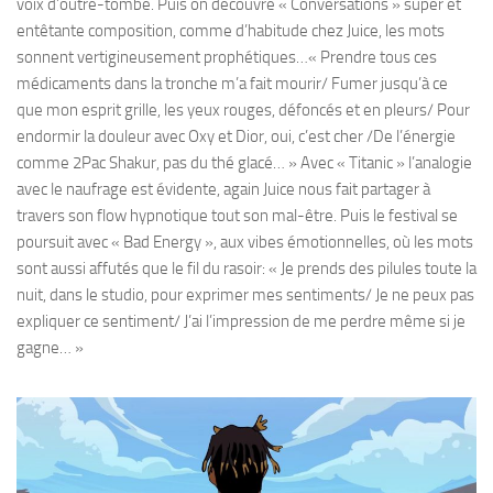
voix d’outre-tombe. Puis on découvre « Conversations » super et
entêtante composition, comme d’habitude chez Juice, les mots
sonnent vertigineusement prophétiques…« Prendre tous ces
médicaments dans la tronche m’a fait mourir/ Fumer jusqu’à ce
que mon esprit grille, les yeux rouges, défoncés et en pleurs/ Pour
endormir la douleur avec Oxy et Dior, oui, c’est cher /De l’énergie
comme 2Pac Shakur, pas du thé glacé… » Avec « Titanic » l’analogie
avec le naufrage est évidente, again Juice nous fait partager à
travers son flow hypnotique tout son mal-être. Puis le festival se
poursuit avec « Bad Energy », aux vibes émotionnelles, où les mots
sont aussi affutés que le fil du rasoir: « Je prends des pilules toute la
nuit, dans le studio, pour exprimer mes sentiments/ Je ne peux pas
expliquer ce sentiment/ J’ai l’impression de me perdre même si je
gagne… »