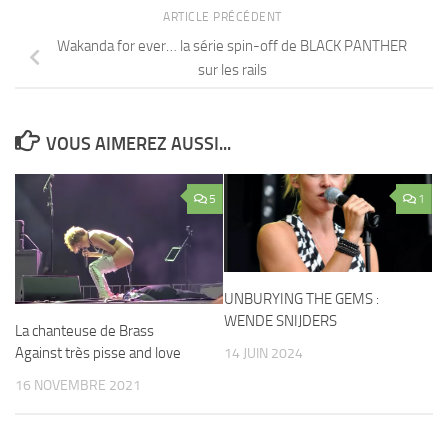
ARTICLE PRÉCÉDENT
Wakanda for ever… la série spin-off de BLACK PANTHER
sur les rails
VOUS AIMEREZ AUSSI...
5
1
UNBURYING THE GEMS :
WENDE SNIJDERS
La chanteuse de Brass
Against très pisse and love
14 JUIN 2024
16 NOVEMBRE 2021