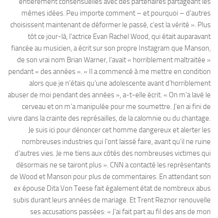
entièrement consensuelles avec des partenaires partageant les
mêmes idées. Peu importe comment – et pourquoi – d’autres
choisissent maintenant de déformer le passé, c’est la vérité ». Plus
tôt ce jour-là, l’actrice Evan Rachel Wood, qui était auparavant
fiancée au musicien, a écrit sur son propre Instagram que Manson,
de son vrai nom Brian Warner, l’avait « horriblement maltraitée »
pendant « des années ». « Il a commencé à me mettre en condition
alors que je n’étais qu’une adolescente avant d’horriblement
abuser de moi pendant des années », a-t-elle écrit. « On m’a lavé le
cerveau et on m’a manipulée pour me soumettre. J’en ai fini de
vivre dans la crainte des représailles, de la calomnie ou du chantage.
Je suis ici pour dénoncer cet homme dangereux et alerter les
nombreuses industries qui l’ont laissé faire, avant qu’il ne ruine
d’autres vies. Je me tiens aux côtés des nombreuses victimes qui
désormais ne se tairont plus ». CNN a contacté les représentants
de Wood et Manson pour plus de commentaires. En attendant son
ex épouse Dita Von Teese fait également état de nombreux abus
subis durant leurs années de mariage. Et Trent Reznor renouvelle
ses accusations passées: « J’ai fait part au fil des ans de mon