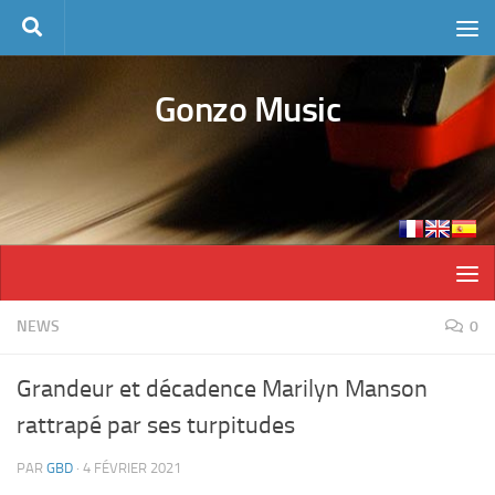
Skip to content
Gonzo Music
NEWS
0
Grandeur et décadence Marilyn Manson
rattrapé par ses turpitudes
PAR
GBD
·
4 FÉVRIER 2021