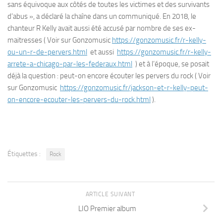
sans équivoque aux côtés de toutes les victimes et des survivants
d’abus », a déclaré la chaîne dans un communiqué. En 2018, le
chanteur R Kelly avait aussi été accusé par nombre de ses ex-
maitresses ( Voir sur Gonzomusic
https://gonzomusic.fr/r-kelly-
ou-un-r-de-pervers.html
et aussi
https://gonzomusic.fr/r-kelly-
arrete-a-chicago-par-les-federaux.html
) et à l’époque, se posait
déjà la question : peut-on encore écouter les pervers du rock ( Voir
sur Gonzomusic
https://gonzomusic.fr/jackson-et-r-kelly-peut-
on-encore-ecouter-les-pervers-du-rock.html
).
Étiquettes :
Rock
ARTICLE SUIVANT
LIO Premier album