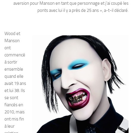
aversion pour Manson en tant que personnage et j’ai coupé les
ponts avec lui il y a près de 25 ans », a-t-il déclaré.
Wood et
Manson
ont
commencé
à sortir
ensemble
quand elle
avait 19 ans
et lui 38. Ils
se sont
fiancés en
2010, mais
ont mis fin
à leur