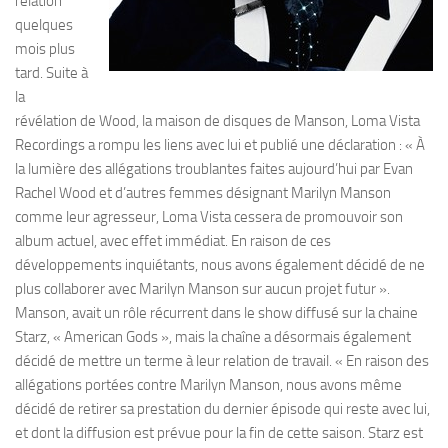
relation
quelques
mois plus
tard. Suite à
la
révélation de Wood, la maison de disques de Manson, Loma Vista
Recordings a rompu les liens avec lui et publié une déclaration : « À
la lumière des allégations troublantes faites aujourd’hui par Evan
Rachel Wood et d’autres femmes désignant Marilyn Manson
comme leur agresseur, Loma Vista cessera de promouvoir son
album actuel, avec effet immédiat. En raison de ces
développements inquiétants, nous avons également décidé de ne
plus collaborer avec Marilyn Manson sur aucun projet futur ».
Manson, avait un rôle récurrent dans le show diffusé sur la chaine
Starz, « American Gods », mais la chaîne a désormais également
décidé de mettre un terme à leur relation de travail. « En raison des
allégations portées contre Marilyn Manson, nous avons même
décidé de retirer sa prestation du dernier épisode qui reste avec lui,
et dont la diffusion est prévue pour la fin de cette saison. Starz est