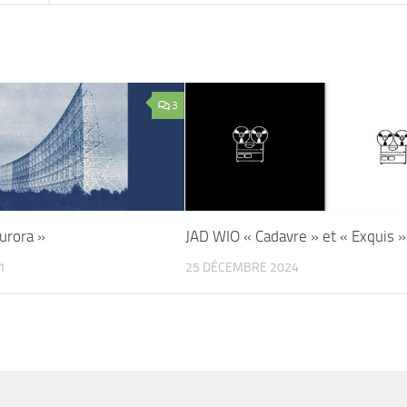
3
urora »
JAD WIO « Cadavre » et « Exquis »
1
25 DÉCEMBRE 2024