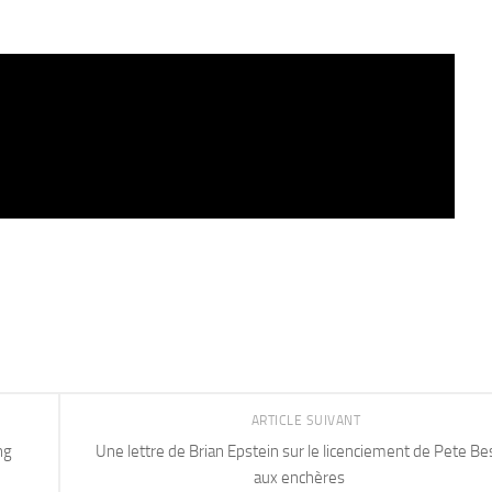
ARTICLE SUIVANT
ng
Une lettre de Brian Epstein sur le licenciement de Pete Be
aux enchères