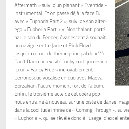
Aftermath » suivi d’un planant « Eventide »
instrumental. Et on passe déjà la face B,
avec « Euphoria Part 2 », suivi de son alter-
ego « Euphoria Part 3 ». Nonchalant, porté
par le son du Fender, évanescent à souhait,
on navigue entre Jarre et Pink Floyd,
jusqu’au retour du thème principal de « We
Can’t Dance » revisité funky cool qui devient
ici un « Fancy Free » incroyablement
Cerronesque vocalisé en duo avec Maeva
Borzakian, l’autre moment fort de l’album.
Enfin, le troisième acte de cet opéra pop
nous entraine à nouveau sur une piste de danse imagi
dans la coolitude infinie de « Coming Through », suivi
« Euphoria », qui se révèle donc à l’usage, d’excell