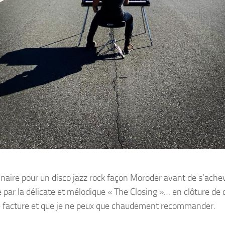
naire pour un disco jazz rock façon Moroder avant de s’ache
e par la délicate et mélodique « The Closing »… en clôture de 
ente facture et que je ne peux que chaudement recommander.