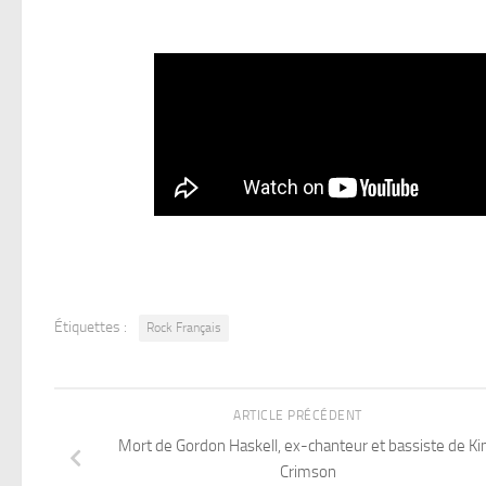
Étiquettes :
Rock Français
ARTICLE PRÉCÉDENT
Mort de Gordon Haskell, ex-chanteur et bassiste de Ki
Crimson