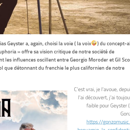
 Geyster a, again, choisi la voie ( la voix
) du concept-
Euphoria » offre sa vision critique de notre société de
t les influences oscillent entre Georgio Moroder et Gil Sco
 que détonnant du frenchie le plus californien de notre
C’est vrai, je l’avoue, depu
l’ai découvert, j’ai toujo
faible pour Geyster (
Gon
https://gonzomusic.
benyamin-la-confidenti