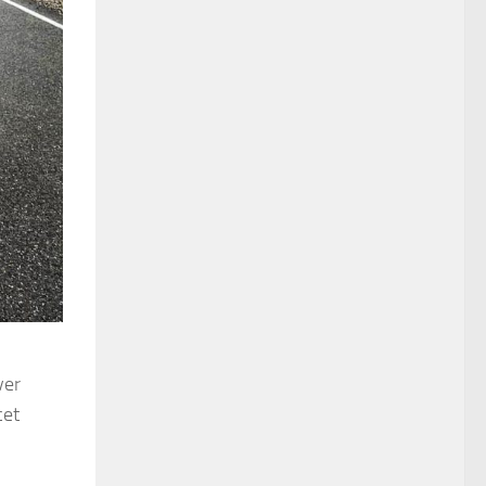
ver
cet