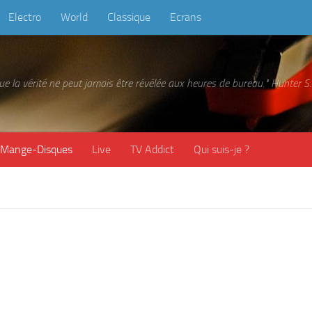
Electro
World
Classique
Ecrans
 que la vérité ne peut jamais être révélée aux heures de bureau." Hunter
Mange-Disques
Live
TV Addict
Qui suis-je ?