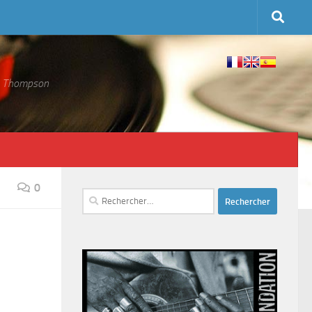
 S. Thompson
0
Rechercher :