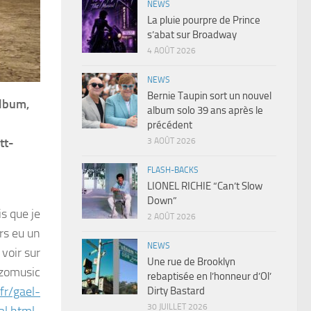
NEWS
La pluie pourpre de Prince
s’abat sur Broadway
4 AOÛT 2026
NEWS
Bernie Taupin sort un nouvel
album,
album solo 39 ans après le
précédent
tt-
3 AOÛT 2026
FLASH-BACKS
LIONEL RICHIE “Can’t Slow
Down”
is que je
2 AOÛT 2026
urs eu un
NEWS
 voir sur
Une rue de Brooklyn
zomusic
rebaptisée en l’honneur d’Ol’
fr/gael-
Dirty Bastard
30 JUILLET 2026
al.html
,