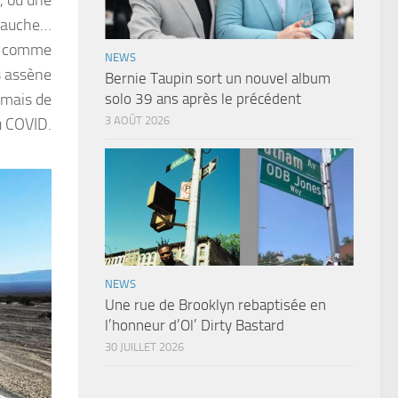
evauche…
a, comme
NEWS
s assène
Bernie Taupin sort un nouvel album
rmais de
solo 39 ans après le précédent
3 AOÛT 2026
u COVID.
NEWS
Une rue de Brooklyn rebaptisée en
l’honneur d’Ol’ Dirty Bastard
30 JUILLET 2026