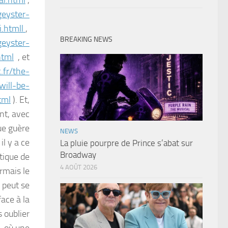
geyster-
i.htmll
,
BREAKING NEWS
geyster-
html
, et
.fr/the-
will-be-
tml
). Et,
t, avec
ue guère
NEWS
il y a ce
La pluie pourpre de Prince s’abat sur
Broadway
tique de
4 AOÛT 2026
rmais le
i peut se
face à la
 oublier
, où une