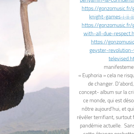
https://gonzomusic.fr/
knight-games-i-ii-ii
https://gonzomusic.fr/
with-all-due-respect.
https://gonzomusic
geyster-revolution-
televised.h
manifestemen
« Euphoria » cela ne risq
de changer. D’abord, 
concept- album sur la cri
ce monde, qui est déso
nôtre aujourd’hui, et qu
révéler terrifiant, surtout 
pandémie actuelle. Sans
cette étrange pochette