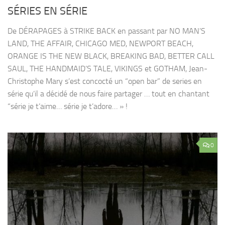
SÉRIES EN SÉRIE
De DÉRAPAGES à STRIKE BACK en passant par NO MAN’S
LAND, THE AFFAIR, CHICAGO MED, NEWPORT BEACH,
ORANGE IS THE NEW BLACK, BREAKING BAD, BETTER CALL
SAUL, THE HANDMAID’S TALE, VIKINGS et GOTHAM, Jean-
Christophe Mary s’est concocté un “open bar” de series en
série qu’il a décidé de nous faire partager … tout en chantant
“série je t’aime… série je t’adore… » !
0