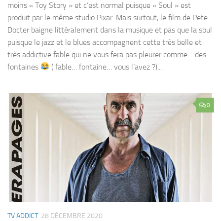
moins « Toy Story » et c’est normal puisque « Soul » est
produit par le même studio Pixar. Mais surtout, le film de Pete
Docter baigne littéralement dans la musique et pas que la soul
puisque le jazz et le blues accompagnent cette très belle et
très addictive fable qui ne vous fera pas pleurer comme… des
fontaines
( fable… fontaine… vous l’avez ?)...
0
TV ADDICT
28 DÉCEMBRE 2020