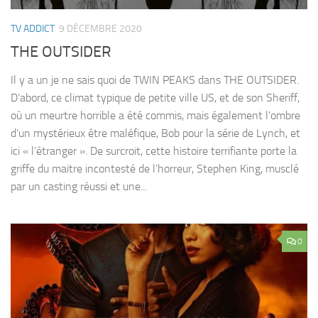
TV ADDICT
9 DÉCEMBRE 2020
THE OUTSIDER
Il y a un je ne sais quoi de TWIN PEAKS dans THE OUTSIDER.
D’abord, ce climat typique de petite ville US, et de son Sheriff,
où un meurtre horrible a été commis, mais également l’ombre
d’un mystérieux être maléfique, Bob pour la série de Lynch, et
ici « l’étranger ». De surcroit, cette histoire terrifiante porte la
griffe du maitre incontesté de l’horreur, Stephen King, musclé
par un casting réussi et une...
0