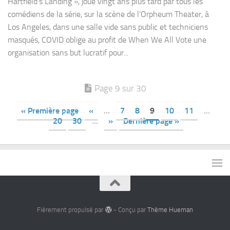
Hartfield’s Landing », joué vingt ans plus tard par tous les
comédiens de la série, sur la scène de l’Orpheum Theater, à
Los Angeles, dans une salle vide sans public et techniciens
masqués, COVID oblige au profit de When We All Vote une
organisation sans but lucratif pour...
Page 9 sur 30
« Première page
«
…
7
8
9
10
11
…
20
30
…
»
Dernière page »
Fièrement propulsé par
- Conçu par
Thème Hueman