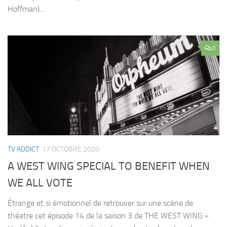
Hoffman)...
0
TV ADDICT
17 OCTOBRE 2020
A WEST WING SPECIAL TO BENEFIT WHEN
WE ALL VOTE
Étrange et si émotionnel de retrouver sur une scène de
théatre cet épisode 14 de la saison 3 de THE WEST WING «