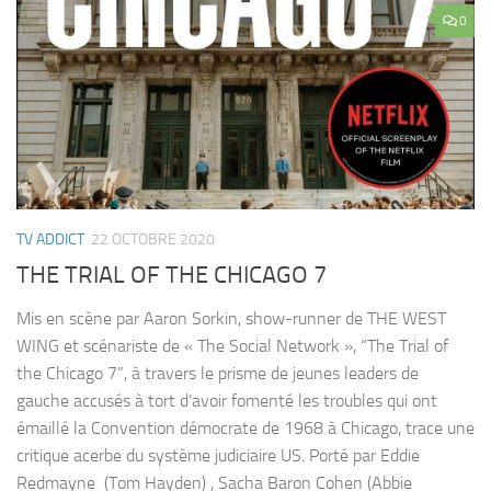
0
TV ADDICT
22 OCTOBRE 2020
THE TRIAL OF THE CHICAGO 7
Mis en scène par Aaron Sorkin, show-runner de THE WEST
WING et scénariste de « The Social Network », “The Trial of
the Chicago 7”, à travers le prisme de jeunes leaders de
gauche accusés à tort d’avoir fomenté les troubles qui ont
émaillé la Convention démocrate de 1968 à Chicago, trace une
critique acerbe du système judiciaire US. Porté par Eddie
Redmayne (Tom Hayden) , Sacha Baron Cohen (Abbie