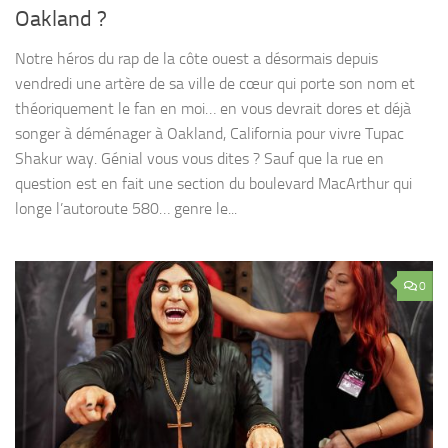
Oakland ?
Notre héros du rap de la côte ouest a désormais depuis
vendredi une artère de sa ville de cœur qui porte son nom et
théoriquement le fan en moi… en vous devrait dores et déjà
songer à déménager à Oakland, California pour vivre Tupac
Shakur way. Génial vous vous dites ? Sauf que la rue en
question est en fait une section du boulevard MacArthur qui
longe l’autoroute 580… genre le...
0