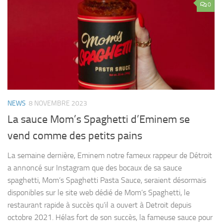
0
NEWS
8 NOVEMBRE 2023
La sauce Mom’s Spaghetti d’Eminem se
vend comme des petits pains
La semaine dernière, Eminem notre fameux rappeur de Détroit
a annoncé sur Instagram que des bocaux de sa sauce
spaghetti, Mom’s Spaghetti Pasta Sauce, seraient désormais
disponibles sur le site web dédié de Mom’s Spaghetti, le
restaurant rapide à succès qu’il a ouvert à Detroit depuis
octobre 2021. Hélas fort de son succès, la fameuse sauce pour