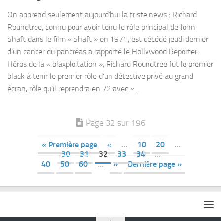
On apprend seulement aujourd’hui la triste news : Richard
Roundtree, connu pour avoir tenu le rôle principal de John
Shaft dans le film « Shaft » en 1971, est décédé jeudi dernier
d’un cancer du pancréas a rapporté le Hollywood Reporter.
Héros de la « blaxploitation », Richard Roundtree fut le premier
black à tenir le premier rôle d’un détective privé au grand
écran, rôle qu’il reprendra en 72 avec «...
Page 32 sur 196
« Première page
«
…
10
20
…
30
31
32
33
34
…
40
50
60
…
»
Dernière page »