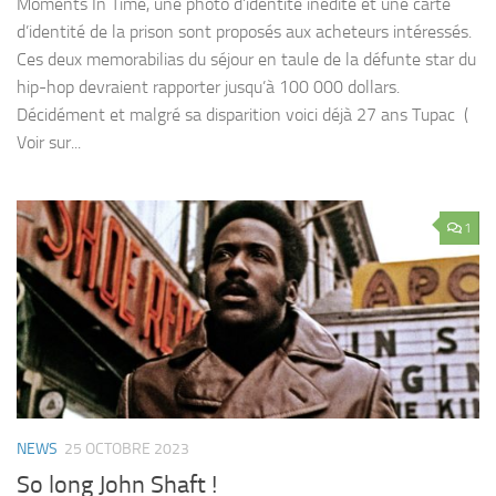
Moments In Time, une photo d’identité inédite et une carte
d’identité de la prison sont proposés aux acheteurs intéressés.
Ces deux memorabilias du séjour en taule de la défunte star du
hip-hop devraient rapporter jusqu’à 100 000 dollars.
Décidément et malgré sa disparition voici déjà 27 ans Tupac (
Voir sur...
1
NEWS
25 OCTOBRE 2023
So long John Shaft !