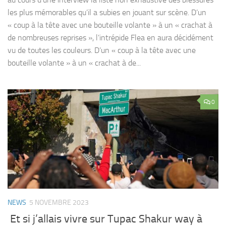
les plus mémorables qu’il a subies en jouant sur scène. D’un
« coup à la tête avec une bouteille volante » à un « crachat à
de nombreuses reprises », l’intrépide Flea en aura décidément
vu de toutes les couleurs. D’un « coup à la tête avec une
bouteille volante » à un « crachat à de...
0
NEWS
5 NOVEMBRE 2023
Et si j’allais vivre sur Tupac Shakur way à