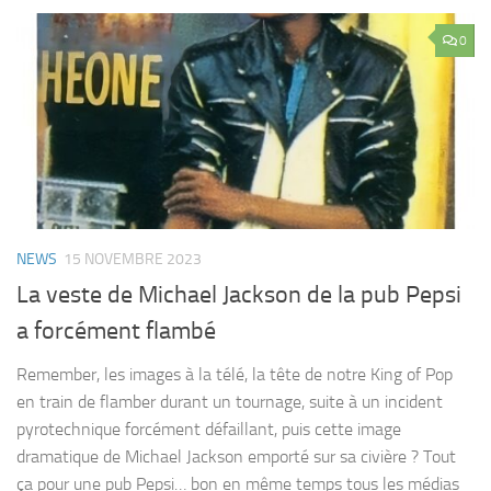
0
NEWS
15 NOVEMBRE 2023
La veste de Michael Jackson de la pub Pepsi
a forcément flambé
Remember, les images à la télé, la tête de notre King of Pop
en train de flamber durant un tournage, suite à un incident
pyrotechnique forcément défaillant, puis cette image
dramatique de Michael Jackson emporté sur sa civière ? Tout
ça pour une pub Pepsi… bon en même temps tous les médias