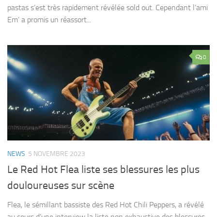
pastas s’est très rapidement révélée sold out. Cependant l’ami
Em’ a promis un réassort...
0
NEWS
5 NOVEMBRE 2023
Le Red Hot Flea liste ses blessures les plus
douloureuses sur scène
Flea, le sémillant bassiste des Red Hot Chili Peppers, a révélé
au cours d’une interview la liste non exhaustive des blessures