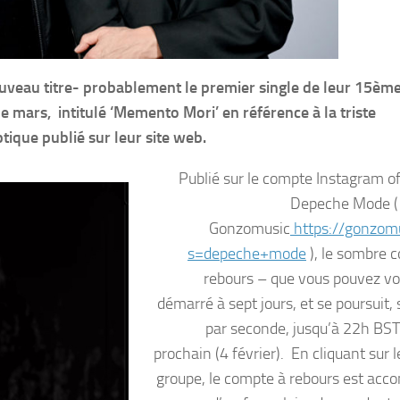
uveau titre- probablement le premier single de leur 15èm
de mars, intitulé ‘Memento Mori’ en référence à la triste
tique publié sur leur site web.
Publié sur le compte Instagram off
Depeche Mode ( 
Gonzomusic
https://gonzomu
s=depeche+mode
), le sombre 
rebours – que vous pouvez voir
démarré à sept jours, et se poursuit,
par seconde, jusqu’à 22h BS
prochain (4 février). En cliquant sur l
groupe, le compte à rebours est ac