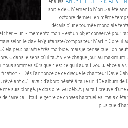
et aussi
ANDY FLETCHER IS ALIVE IN
sortie de « Memento Mori » a été an
octobre dernier, en même temps
détails d’une tournée mondiale tenta
Fletcher – un « memento mori » est un objet conservé pour rap
ais selon le claviér/guitariste/compositeur Martin Gore, il au
»Cela peut paraitre très morbide, mais je pense que l’on peut 
Gore, « dans le sens où il faut vivre chaque jour au maximum. 
 nous sommes sûrs que c’est ce qu’il aurait voulu, et cela a 
ification ». Dès l’annonce de ce disque le chanteur Dave Gah
, révélant qu’il avait d’abord hésité à faire un 15e album de
 me suis plongé, je dois dire. Au début, j’ai fait preuve d’une
ie de faire ça’ ; tout le genre de choses habituelles, mais c’éta
plus que d’hab