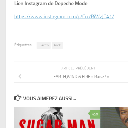
Lien Instagram de Depeche Mode
https://www.instagram.com/p/Cn7RiWzJC41/
Étiquettes :
Electro
Rock
ARTICLE PRÉCÉDENT
EARTH,WIND & FIRE « Raise ! »
VOUS AIMEREZ AUSSI...
0