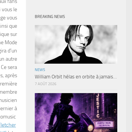
aux fans
i vous le
BREAKING NEWS
age vous
ainsi que
ique sur
che Mode
gira d’un
un autre
. Ce sera
NEWS
s, après
William Orbit hélas en orbite à jamais…
première
7 AOÛT 2026
u membre
musicien
ernier à
nzomusic
letcher