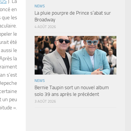
 US
). La
NEWS
noncé en
La pluie pourpre de Prince s’abat sur
 que les
Broadway
culaire.
4 AOÛT 2026
peler le
rait été
aussi le
Après la
vraiment
an s’est
NEWS
 Depeche
Bernie Taupin sort un nouvel album
 certaine
solo 39 ans après le précédent
it un peu
3 AOÛT 2026
itude ».