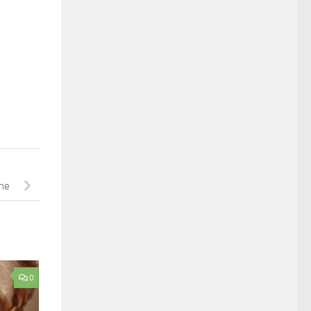
ine
0