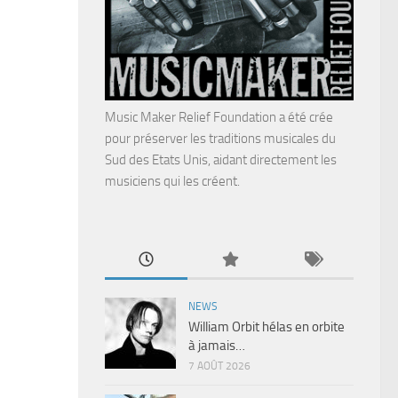
Music Maker Relief Foundation a été crée
pour préserver les traditions musicales du
Sud des Etats Unis, aidant directement les
musiciens qui les créent.
NEWS
William Orbit hélas en orbite
à jamais…
7 AOÛT 2026