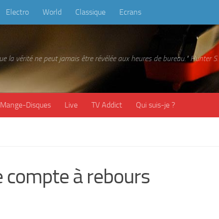
Electro
World
Classique
Ecrans
 que la vérité ne peut jamais être révélée aux heures de bureau." Hunter
Mange-Disques
Live
TV Addict
Qui suis-je ?
 compte à rebours