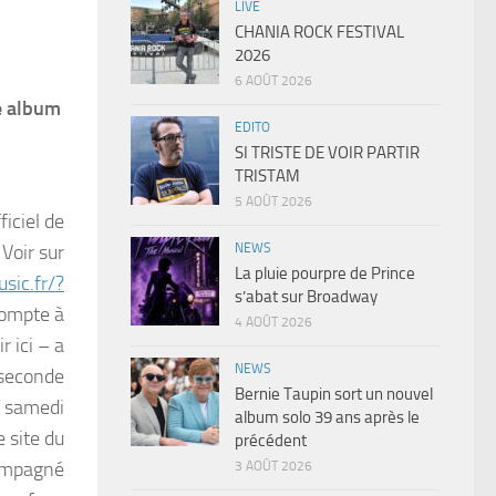
LIVE
CHANIA ROCK FESTIVAL
2026
6 AOÛT 2026
e album
EDITO
SI TRISTE DE VOIR PARTIR
TRISTAM
5 AOÛT 2026
iciel de
NEWS
Voir sur
La pluie pourpre de Prince
sic.fr/?
s’abat sur Broadway
compte à
4 AOÛT 2026
 ici – a
NEWS
 seconde
Bernie Taupin sort un nouvel
T samedi
album solo 39 ans après le
e site du
précédent
compagné
3 AOÛT 2026