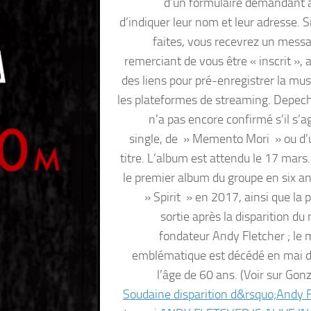
d’un formulaire demandant 
d’indiquer leur nom et leur adresse. S
faites, vous recevrez un mess
remerciant de vous être « inscrit », 
des liens pour pré-enregistrer la mus
les plateformes de streaming. Depe
n’a pas encore confirmé s’il s’a
single, de » Memento Mori » ou d’
titre. L’album est attendu le 17 mars
le premier album du groupe en six an
» Spirit » en 2017, ainsi que la 
sortie après la disparition d
fondateur Andy Fletcher ; le 
emblématique est décédé en mai d
l’âge de 60 ans. (Voir sur Go
Soudaine disparition d&rsquo;Andy F