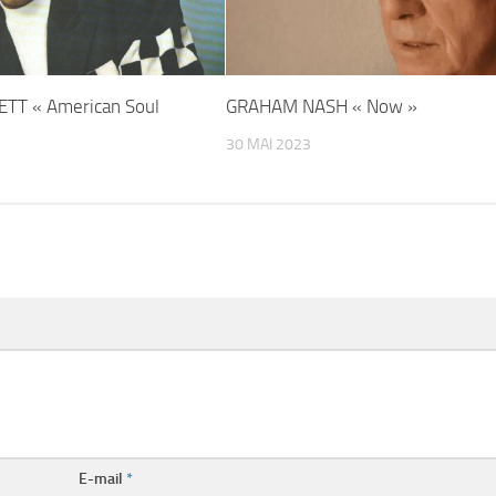
TT « American Soul
GRAHAM NASH « Now »
30 MAI 2023
E-mail
*