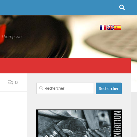
 S. Thompson
0
Rechercher :