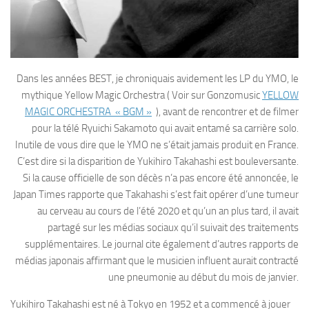
Dans les années BEST, je chroniquais avidement les LP du YMO, le
mythique Yellow Magic Orchestra ( Voir sur Gonzomusic
YELLOW
MAGIC ORCHESTRA « BGM »
), avant de rencontrer et de filmer
pour la télé Ryuichi Sakamoto qui avait entamé sa carrière solo.
Inutile de vous dire que le YMO ne s’était jamais produit en France.
C’est dire si la disparition de Yukihiro Takahashi est bouleversante.
Si la cause officielle de son décès n’a pas encore été annoncée, le
Japan Times rapporte que Takahashi s’est fait opérer d’une tumeur
au cerveau au cours de l’été 2020 et qu’un an plus tard, il avait
partagé sur les médias sociaux qu’il suivait des traitements
supplémentaires. Le journal cite également d’autres rapports de
médias japonais affirmant que le musicien influent aurait contracté
une pneumonie au début du mois de janvier.
Yukihiro Takahashi est né à Tokyo en 1952 et a commencé à jouer