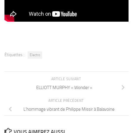
Étiquettes :
Electro
ARTICLE SUIVANT
ELLIOTT MURPHY « Wonder »
ARTICLE PRÉCÉDENT
L’hommage vibrant de Philippe Missir à Balavoine
VOUS AIMEREZ AUSSI...