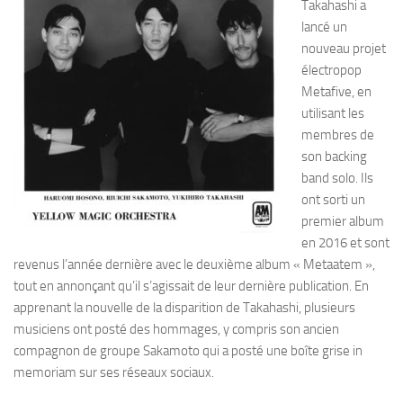
Takahashi a
lancé un
nouveau projet
électropop
Metafive, en
utilisant les
membres de
son backing
band solo. Ils
ont sorti un
premier album
en 2016 et sont
revenus l’année dernière avec le deuxième album « Metaatem »,
tout en annonçant qu’il s’agissait de leur dernière publication. En
apprenant la nouvelle de la disparition de Takahashi, plusieurs
musiciens ont posté des hommages, y compris son ancien
compagnon de groupe Sakamoto qui a posté une boîte grise in
memoriam sur ses réseaux sociaux.