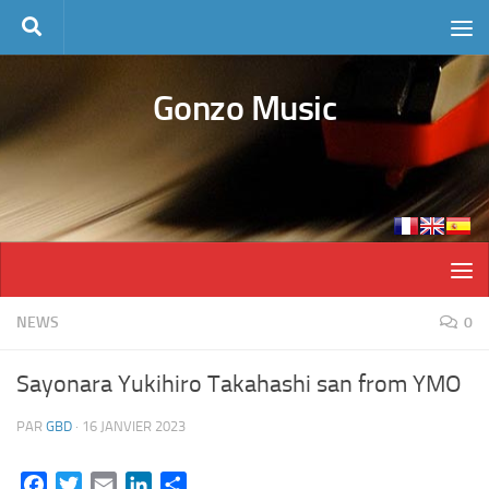
Skip to content
Gonzo Music
NEWS
0
Sayonara Yukihiro Takahashi san from YMO
PAR
GBD
·
16 JANVIER 2023
Facebook
Twitter
Email
LinkedIn
Partager