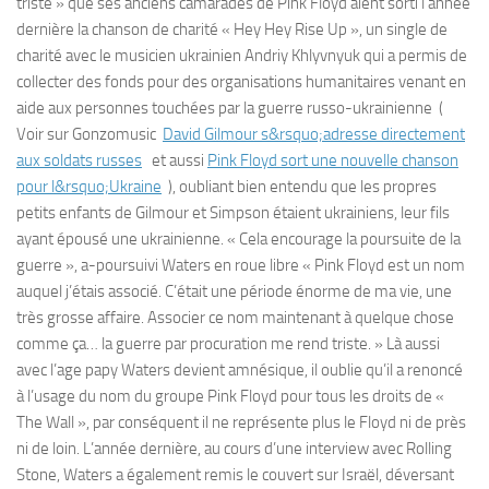
triste » que ses anciens camarades de Pink Floyd aient sorti l’année
dernière la chanson de charité « Hey Hey Rise Up », un single de
charité avec le musicien ukrainien Andriy Khlyvnyuk qui a permis de
collecter des fonds pour des organisations humanitaires venant en
aide aux personnes touchées par la guerre russo-ukrainienne (
Voir sur Gonzomusic
David Gilmour s&rsquo;adresse directement
aux soldats russes
et aussi
Pink Floyd sort une nouvelle chanson
pour l&rsquo;Ukraine
), oubliant bien entendu que les propres
petits enfants de Gilmour et Simpson étaient ukrainiens, leur fils
ayant épousé une ukrainienne. « Cela encourage la poursuite de la
guerre », a-poursuivi Waters en roue libre « Pink Floyd est un nom
auquel j’étais associé. C’était une période énorme de ma vie, une
très grosse affaire. Associer ce nom maintenant à quelque chose
comme ça… la guerre par procuration me rend triste. » Là aussi
avec l’age papy Waters devient amnésique, il oublie qu’il a renoncé
à l’usage du nom du groupe Pink Floyd pour tous les droits de «
The Wall », par conséquent il ne représente plus le Floyd ni de près
ni de loin. L’année dernière, au cours d’une interview avec Rolling
Stone, Waters a également remis le couvert sur Israël, déversant