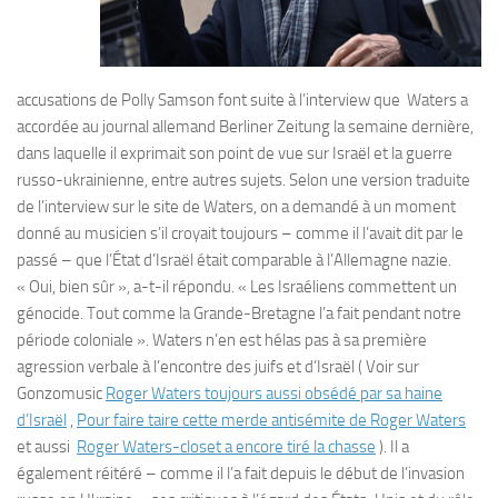
accusations de Polly Samson font suite à l’interview que Waters a
accordée au journal allemand Berliner Zeitung la semaine dernière,
dans laquelle il exprimait son point de vue sur Israël et la guerre
russo-ukrainienne, entre autres sujets. Selon une version traduite
de l’interview sur le site de Waters, on a demandé à un moment
donné au musicien s’il croyait toujours – comme il l’avait dit par le
passé – que l’État d’Israël était comparable à l’Allemagne nazie.
« Oui, bien sûr », a-t-il répondu. « Les Israéliens commettent un
génocide. Tout comme la Grande-Bretagne l’a fait pendant notre
période coloniale ». Waters n’en est hélas pas à sa première
agression verbale à l’encontre des juifs et d’Israël ( Voir sur
Gonzomusic
Roger Waters toujours aussi obsédé par sa haine
d’Israël
,
Pour faire taire cette merde antisémite de Roger Waters
et aussi
Roger Waters-closet a encore tiré la chasse
). Il a
également réitéré – comme il l’a fait depuis le début de l’invasion