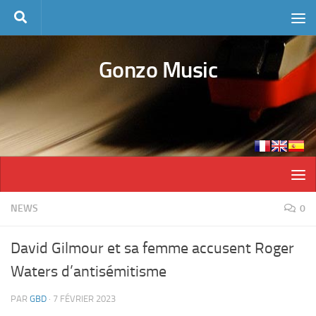
Skip to content
Gonzo Music
NEWS
0
David Gilmour et sa femme accusent Roger
Waters d’antisémitisme
PAR
GBD
·
7 FÉVRIER 2023