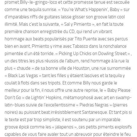
promet Billy-le-gringo-loco et cette promesse tenue est secouée
comme une tequila sunrise. « You’re What’s Happenin’, Baby » sur
d’imparables riffs de guitares laisse glisser son groove latin cool
illimité. Mais c’est la suivante, « Sal y Pimiento », en fait la toute
première chanson enregistrée du CD, qui rend un vibrant
hommage aux beats popularisés par Tito Puente avec ses percus
bien en avant. Pimiento y rime avec Tabasco dans la nonchalance
pimentée d’un été torride. « Picking Up Chicks on Dowling Street » ,
un des titres les plus réussis de l’album, rend hommage à la rue la
plus « chaude » de sa bonne ville de Houston, une rue surnommée
« Black Las Vegas » tant les filles y étaient lascives et la tequila y
coulait à flots dans ses tripots. Et comme Billy nous garde le
meilleur pour la fin, il nous offre une autre reprise, le « Baby Please
Don’t Go » de Lightin’ Hopkins, métamorphosé avec art en swamp-
latin-blues suivie de l’excellentissime « Piedras Negras » (pierres
noires) au puissant beat irrésistiblement Santanesque. Et tant pis si
le texte est par trop simpliste, il est soutenu par un imparable
groove épicé comme les « jalapenos », ces petits piments explosifs
capables de vous faire avaler tout un abreuvoir pour éteindre le feu