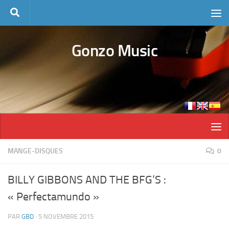
Skip to content
Gonzo Music
MANGE-DISQUES
0
BILLY GIBBONS AND THE BFG’S :
« Perfectamundo »
PAR
GBD
·
5 NOVEMBRE 2015