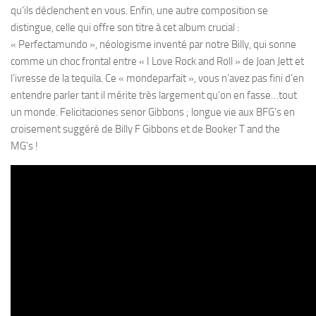
qu’ils déclenchent en vous. Enfin, une autre composition se
distingue, celle qui offre son titre à cet album crucial :
« Perfectamundo », néologisme inventé par notre Billy, qui sonne
comme un choc frontal entre « I Love Rock and Roll » de Joan Jett et
l’ivresse de la tequila. Ce « mondeparfait », vous n’avez pas fini d’en
entendre parler tant il mérite très largement qu’on en fasse…tout
un monde. Felicitaciones senor Gibbons ; longue vie aux BFG’s en
croisement suggéré de Billy F Gibbons et de Booker T and the
MG’s !