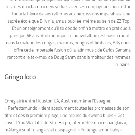
les rues du « barrio » new yorkais avec ses compagnons pour offrir
toute la fièvre de ses rythmes aux percussions imparables. Une
sacrée école que Billy n’a jamais oubliée, même au sein de ZZ Top.
Et un enseignement qu’il se décide enfin à mettre en pratique à
presque 66 ans. Voilà pourquoi ce nouvel album est aussi crucial :
dans la chaleur des congas, maracas, bongos et timbales, Billy nous
offre cette imparable fusion où la latin music de Carlos Santana
rencontre le tex-mex de Doug Sahm dans la moiteur des rythmes
cubains.
Gringo loco
Enregistré entre Houston, LA, Austin et même l’Espagne,
« Perfectamundo » tient absolument toutes les promesses de son
titre et dés la première plage, une reprise du swamp blues « Got
Love If You Want it » de Slim Harpo, interprétée en « espanglais »,
mélange subtil d’anglais et d’espagnol. « Yo tengo amor, baby »