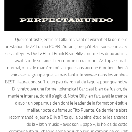
Quel contraste, entre cet album vivant et vibrant et la dernière
prestation de ZZ Top au POPB . Autant, lorsqu’il était sur scène avec
ses collègues Dusty Hill et Frank Bear, Billy comme les deux autres,
avait l’air de se faire chier comme un rat mort. ZZ Top assurait,
normal, mais de manière mécanique, sans aucune émotion. Rien à
voir avec le groupe que j’aimais tant interviewer dans les années
BEST. Il aura donc suffi d’un peu de ron et de tequila pour que notre
Billy retrouve une forme…olympica ! Car c’est bien de fusion, de
manière intense, dont il s’agit ici. Notre Billy, en fait, avait la chance
d’avoir un papa musicien dont le leader de la formation était le
meilleur pote du fameux Tito Puente. Ce dernier a alors
recommandé le jeune Billy à Tito qui a pu ainsi étudier les arcanes
de la « latin music » avec son « pape », le héros de cette
communauté qui chaque semaine juché sur un camion parcourait