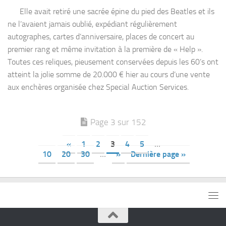
Elle avait retiré une sacrée épine du pied des Beatles et ils
ne l’avaient jamais oublié, expédiant régulièrement
autographes, cartes d’anniversaire, places de concert au
premier rang et même invitation à la première de « Help ».
Toutes ces reliques, pieusement conservées depuis les 60’s ont
atteint la jolie somme de 20.000 € hier au cours d’une vente
aux enchères organisée chez Special Auction Services.
Page 3 sur 152
«
1
2
3
4
5
…
10
20
30
…
»
Dernière page »