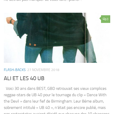
0
FLASH-BACKS
27 NOVEMBRE 2018
ALI ET LES 40 UB
Voici 30 ans dans BEST, GBD retrouvait ses vieux complices
reggae-stars de UB 40 pour le tournage du clip « Dance With
the Devil » dans leur fief de Birmingham. Leur 8éme album,
sobrement intitulé « UB 40 », n’était pas encore publié, mais
nos rastaratatas avaient décidé que chacune des 10 chansons