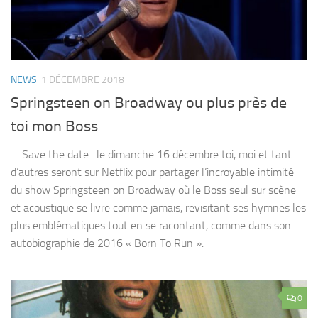
NEWS
1 DÉCEMBRE 2018
Springsteen on Broadway ou plus près de
toi mon Boss
Save the date…le dimanche 16 décembre toi, moi et tant
d’autres seront sur Netflix pour partager l’incroyable intimité
du show Springsteen on Broadway où le Boss seul sur scène
et acoustique se livre comme jamais, revisitant ses hymnes les
plus emblématiques tout en se racontant, comme dans son
autobiographie de 2016 « Born To Run ».
0