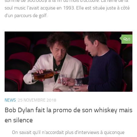
somme de 300.000$ à la fin du mois d’octobre. La reine de la
soul music l’avait acquise en 1993. Elle est située juste à côté
d’un parcours de golf.
0
NEWS
25 NOVEMBRE 2018
Bob Dylan fait la promo de son whiskey mais
en silence
On savait qu’il n’accordait plus d’interviews à quiconque