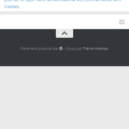
traitées
.
Fièrement propulsé par
- Conçu par
Thème Hueman