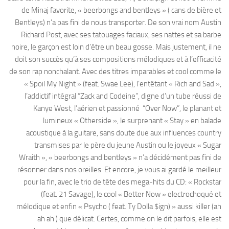
de Minaj favorite, « beerbongs and bentleys » ( cans de bière et
Bentleys) n’a pas fini de nous transporter. De son vrai nom Austin
Richard Post, avec ses tatouages faciaux, ses nattes et sa barbe
noire, le garçon est loin d’être un beau gosse. Mais justement, il ne
doit son succès qu’à ses compositions mélodiques et à l’efficacité
de son rap nonchalant. Avec des titres imparables et cool comme le
« Spoil My Night » (feat. Swae Lee), l’entêtant « Rich and Sad »,
l’addictif intégral “Zack and Codeine”, digne d’un tube réussi de
Kanye West, l’aérien et passionné “Over Now”, le planant et
lumineux « Otherside », le surprenant « Stay » en balade
acoustique à la guitare, sans doute due aux influences country
transmises par le père du jeune Austin ou le joyeux « Sugar
Wraith », « beerbongs and bentleys » n’a décidément pas fini de
résonner dans nos oreilles. Et encore, je vous ai gardé le meilleur
pour la fin, avec le trio de tête des mega-hits du CD: « Rockstar
(feat. 21 Savage), le cool « Better Now » electrochoqué et
mélodique et enfin « Psycho ( feat. Ty Dolla $ign) » aussi killer (ah
ah ah ) que délicat. Certes, comme on le dit parfois, elle est