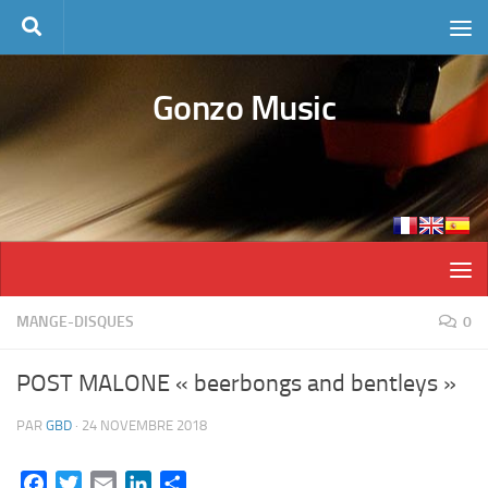
Skip to content
Gonzo Music
MANGE-DISQUES
0
POST MALONE « beerbongs and bentleys »
PAR
GBD
·
24 NOVEMBRE 2018
Facebook
Twitter
Email
LinkedIn
Partager