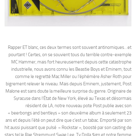
Rapper ET blanc, ces deux termes sont souvent antinomiques…et
pourtant ! Certes, on se souvient tous du terrible contre-exemple
MC Hammer, mais fort heureusement depuis cette catastrophe
industrielle, nous avons connu les Beastie Boys et Eminem, tout
comme le regretté Mac Miller ou l’éphémère Asher Roth pour
bigrement relever le niveau. Mais depuis Eminem, justement, Post
Malone est sans doute la meilleure surprise du genre. Originaire de
Syracuse dans l’État de New York, élevé au Texas et désormais
résident de LA, notre nouveau pote Post publie avec son
« beerbongs and bentleys » son deuxième album à seulement 23
ans et depuis l’été on peut dire que c’est un tabac. Emporté par son
hit aussi puissant que pulsé « Rockstar », boosté par son casting de
stars tel le Rae Stremmurd Swae Lee, Ty Dolla $ign et notre femme