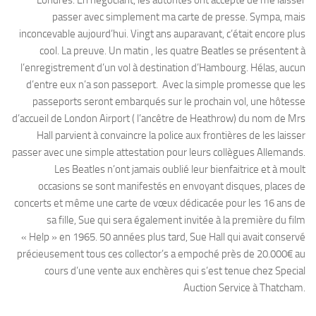
passer avec simplement ma carte de presse. Sympa, mais
inconcevable aujourd’hui. Vingt ans auparavant, c’était encore plus
cool. La preuve. Un matin , les quatre Beatles se présentent à
l’enregistrement d’un vol à destination d’Hambourg. Hélas, aucun
d’entre eux n’a son passeport. Avec la simple promesse que les
passeports seront embarqués sur le prochain vol, une hôtesse
d’accueil de London Airport ( l’ancêtre de Heathrow) du nom de Mrs
Hall parvient à convaincre la police aux frontières de les laisser
passer avec une simple attestation pour leurs collègues Allemands.
Les Beatles n’ont jamais oublié leur bienfaitrice et à moult
occasions se sont manifestés en envoyant disques, places de
concerts et même une carte de vœux dédicacée pour les 16 ans de
sa fille, Sue qui sera également invitée à la première du film
« Help » en 1965. 50 années plus tard, Sue Hall qui avait conservé
précieusement tous ces collector’s a empoché près de 20.000€ au
cours d’une vente aux enchères qui s’est tenue chez Special
Auction Service à Thatcham.