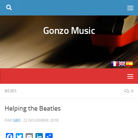
Skip to content
Gonzo Music
NEWS
0
Helping the Beatles
PAR
GBD
·
22 NOVEMBRE 2018
Facebook
Twitter
Email
LinkedIn
Partager