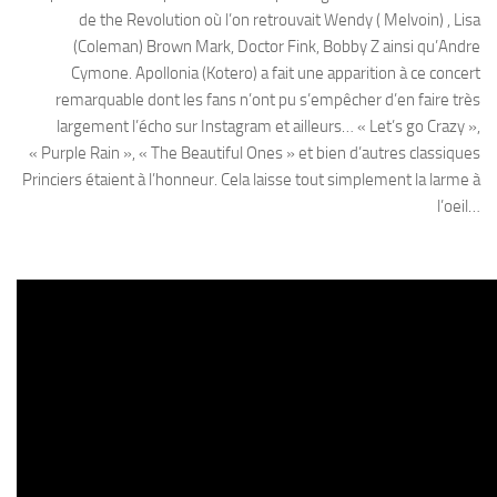
de the Revolution où l’on retrouvait Wendy ( Melvoin) , Lisa
(Coleman) Brown Mark, Doctor Fink, Bobby Z ainsi qu’Andre
Cymone. Apollonia (Kotero) a fait une apparition à ce concert
remarquable dont les fans n’ont pu s’empêcher d’en faire très
largement l’écho sur Instagram et ailleurs… « Let’s go Crazy »,
« Purple Rain », « The Beautiful Ones » et bien d’autres classiques
Princiers étaient à l’honneur. Cela laisse tout simplement la larme à
l’oeil…