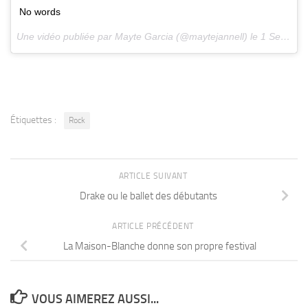
No words
Une vidéo publiée par Mayte Garcia (@maytejannell) le
1 Sept. 2016 à 19h54 PDT
Étiquettes :
Rock
ARTICLE SUIVANT
Drake ou le ballet des débutants
ARTICLE PRÉCÉDENT
La Maison-Blanche donne son propre festival
VOUS AIMEREZ AUSSI...