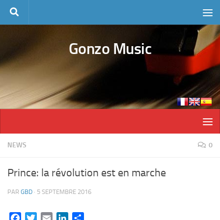
Skip to content
Gonzo Music
NEWS
0
Prince: la révolution est en marche
PAR
GBD
·
5 SEPTEMBRE 2016
Facebook
Twitter
Email
LinkedIn
Partager