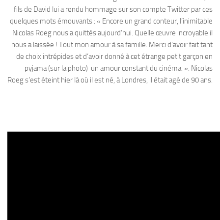
fils de David lui a rendu hommage sur son compte Twitter par ces
quelques mots émouvants : « Encore un grand conteur, l’inimitable
Nicolas Roeg nous a quittés aujourd’hui. Quelle œuvre incroyable il
nous a laissée ! Tout mon amour à sa famille. Merci d’avoir fait tant
de choix intrépides et d’avoir donné à cet étrange petit garçon en
pyjama (sur la photo) un amour constant du cinéma. ». Nicolas
Roeg s’est éteint hier là où il est né, à Londres, il était agé de 90 ans.