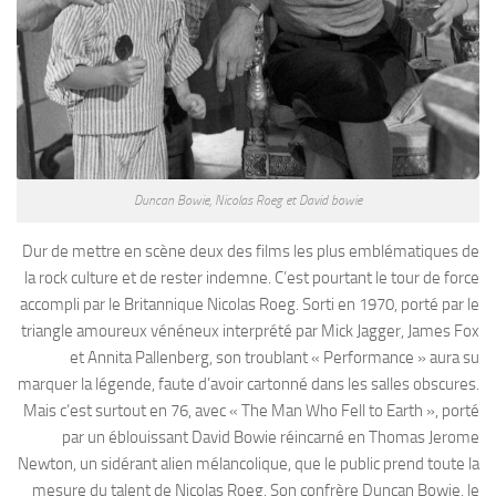
Duncan Bowie, Nicolas Roeg et David bowie
Dur de mettre en scène deux des films les plus emblématiques de
la rock culture et de rester indemne. C’est pourtant le tour de force
accompli par le Britannique Nicolas Roeg. Sorti en 1970, porté par le
triangle amoureux vénéneux interprété par Mick Jagger, James Fox
et Annita Pallenberg, son troublant « Performance » aura su
marquer la légende, faute d’avoir cartonné dans les salles obscures.
Mais c’est surtout en 76, avec « The Man Who Fell to Earth », porté
par un éblouissant David Bowie réincarné en Thomas Jerome
Newton, un sidérant alien mélancolique, que le public prend toute la
mesure du talent de Nicolas Roeg. Son confrère Duncan Bowie, le