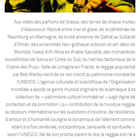
Aux côtés des parfums de Grasse, des terres de chasse inuites
d’Aasivissuit-Nipisat entre mer et glace, de la cathédrale de
Naumburg en Allemagne, de la cité ancienne de Qalhat au Sultanat
d’Oman, des ensembles néo-gothique victorien et art-déco de
Mumbaï, l’oasis d’Al-Ahsa en Arabie Saoudite, des monastères
bouddhistes de Sansa en Corée du Sud, du hait lieu tectonique de la
Chaine des Puys- faille de Limagne en France, le reggae popularisé
par Bob Marley vient de se voir inscrit au patrimoine mondial de
l’UNESCO. L’agence culturelle et scientifique de l’Organisation
mondiale a ajouté ce genre musical originaire de la Jamaïque à sa
collection de » patrimoine culturel immatériel » jugé digne de
protection et de promotion. La « contribution de la musique reggae
au discours international sur les questions d’injustice, de résistance,
d’amour et d’humanité souligne la dynamique de l’élément comme
étant à la fois cérébrale, sociopolitique, sensuelle et spirituelle »,
selon l’UNESCO. Né de son proche parent le ska, le reggae est né à