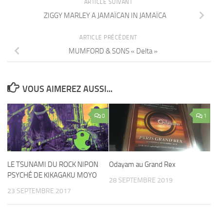
ARTICLE SUIVANT
ZIGGY MARLEY A JAMAÏCAN IN JAMAÏCA
ARTICLE PRÉCÉDENT
MUMFORD & SONS « Delta »
VOUS AIMEREZ AUSSI...
0
1
LE TSUNAMI DU ROCK NIPON
Odayam au Grand Rex
PSYCHÉ DE KIKAGAKU MOYO
28 SEPTEMBRE 2019
23 SEPTEMBRE 2017