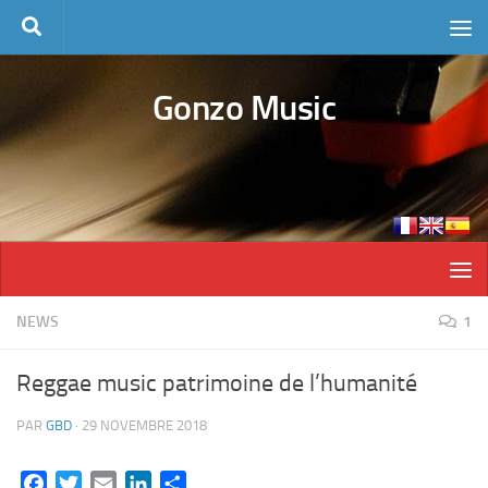
Skip to content
Gonzo Music
NEWS
1
Reggae music patrimoine de l’humanité
PAR
GBD
·
29 NOVEMBRE 2018
Facebook
Twitter
Email
LinkedIn
Partager