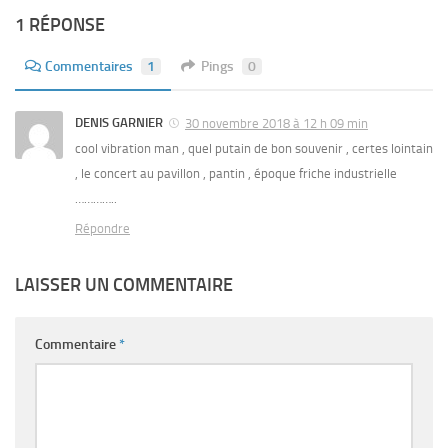
1 RÉPONSE
Commentaires
1
Pings
0
DENIS GARNIER
30 novembre 2018 à 12 h 09 min
cool vibration man , quel putain de bon souvenir , certes lointain
, le concert au pavillon , pantin , époque friche industrielle
…………..
Répondre
LAISSER UN COMMENTAIRE
Commentaire
*