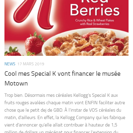
NEWS
17 MARS 2019
Cool mes Special K vont financer le musée
Motown
Trop bien. Désormais mes céréales Kellogg’s Special K aux
fruits rouges avalées chaque matin vont ENFIN faciliter autre
chose que le petit dej de GBD. À l’instar de VOS céréales du
matin, d’ailleurs. En effet, la Kellogg Company qui les fabrique
vient d’annoncer qu’elle allait contribuer à hauteur de 1,5
million de dollars un mécénat pour financer l’extension du