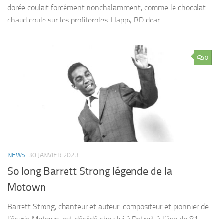
dorée coulait forcément nonchalamment, comme le chocolat
chaud coule sur les profiteroles. Happy BD dear...
0
NEWS
30 JANVIER 2023
So long Barrett Strong légende de la
Motown
Barrett Strong, chanteur et auteur-compositeur et pionnier de
l’écurie Motown, est décédé chez lui à Detroit à l’âge de 81