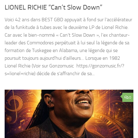
LIONEL RICHIE “Can’t Slow Down”
Voici 42 ans dans BEST GBD appuyait à fond sur l’accélérateur
de la funkitude à tubes avec le deuxième LP de Lionel Richie.
Car avec le bien-nommé « Can’t Slow Down », l’ex chanteur-
leader des Commodores perpétuait à lui seul la légende de sa
formation de Tuskegee en Alabama, une légende qui se
poursuit toujours aujourd’hui d’ailleurs… Lorsque en 1982
Lionel Richie (Voir sur Gonzomusic https://gonzomusic.fr/?
s=lionel+richie) décide de s’affranchir de sa...
0