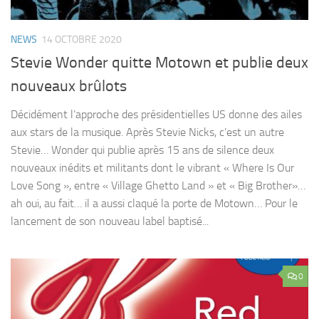
NEWS
14 OCTOBRE 2020
Stevie Wonder quitte Motown et publie deux
nouveaux brûlots
Décidément l’approche des présidentielles US donne des ailes
aux stars de la musique. Après Stevie Nicks, c’est un autre
Stevie… Wonder qui publie après 15 ans de silence deux
nouveaux inédits et militants dont le vibrant « Where Is Our
Love Song », entre « Village Ghetto Land » et « Big Brother»…
ah oui, au fait… il a aussi claqué la porte de Motown… Pour le
lancement de son nouveau label baptisé...
0