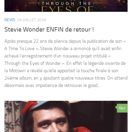
NEWS
26 JUILLET 2026
Stevie Wonder ENFIN de retour !
Après presque 22 ans de silence depuis la publication de son «
A Time To Love », Stevie Wonder a annoncé qu’il avait enfin
achevé l’enregistrement d’un nouveau projet intitulé «
Through the Eyes of Wonder ». En effet la légende vivante de
la Motown a révélé qu’elle apportait la touche finale à son
24ème album, en y ajoutant quatre nouveaux titres. On attend
désormais avec impatience de retrouver le good...
0