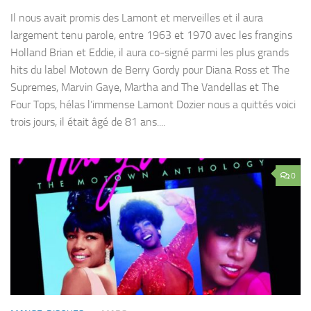
Il nous avait promis des Lamont et merveilles et il aura
largement tenu parole, entre 1963 et 1970 avec les frangins
Holland Brian et Eddie, il aura co-signé parmi les plus grands
hits du label Motown de Berry Gordy pour Diana Ross et The
Supremes, Marvin Gaye, Martha and The Vandellas et The
Four Tops, hélas l’immense Lamont Dozier nous a quittés voici
trois jours, il était âgé de 81 ans....
0