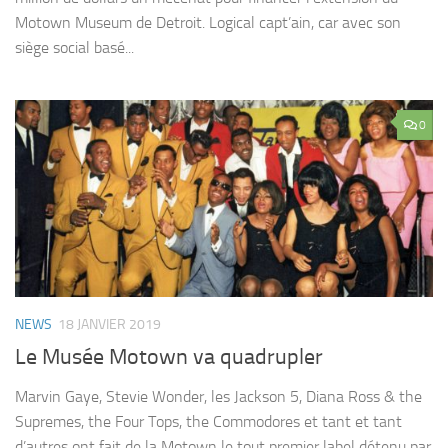
Motown Museum de Detroit. Logical capt’ain, car avec son
siège social basé...
0
NEWS
18 JANVIER 2019
Le Musée Motown va quadrupler
Marvin Gaye, Stevie Wonder, les Jackson 5, Diana Ross & the
Supremes, the Four Tops, the Commodores et tant et tant
d’autres ont fait de la Motown le tout premier label détenu par