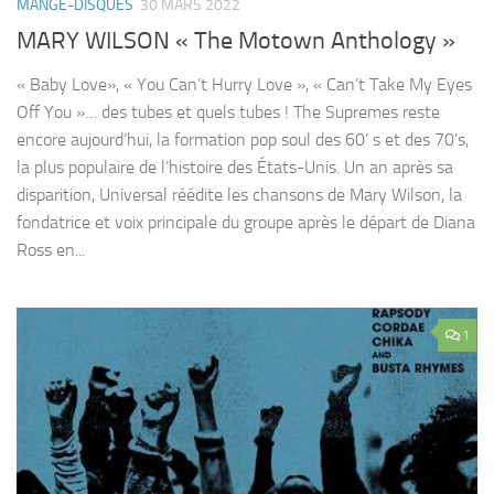
MANGE-DISQUES
30 MARS 2022
MARY WILSON « The Motown Anthology »
« Baby Love», « You Can’t Hurry Love », « Can’t Take My Eyes
Off You »… des tubes et quels tubes ! The Supremes reste
encore aujourd’hui, la formation pop soul des 60’ s et des 70’s,
la plus populaire de l’histoire des États-Unis. Un an après sa
disparition, Universal réédite les chansons de Mary Wilson, la
fondatrice et voix principale du groupe après le départ de Diana
Ross en...
1