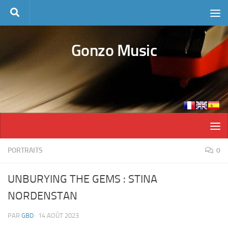
Skip to content
Gonzo Music
PORTRAITS
0
UNBURYING THE GEMS : STINA
NORDENSTAN
PAR
GBD
·
14 AOÛT 2023