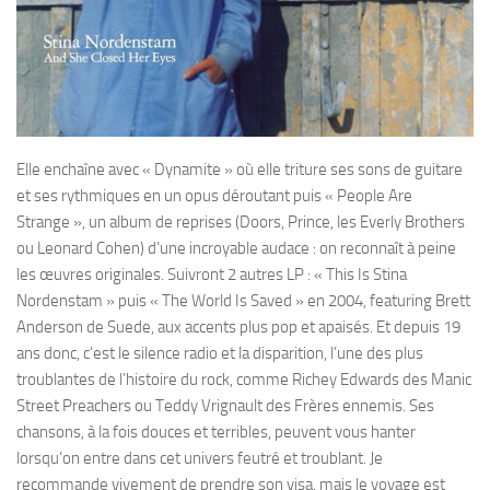
Elle enchaîne avec « Dynamite » où elle triture ses sons de guitare
et ses rythmiques en un opus déroutant puis « People Are
Strange », un album de reprises (Doors, Prince, les Everly Brothers
ou Leonard Cohen) d’une incroyable audace : on reconnaît à peine
les œuvres originales. Suivront 2 autres LP : « This Is Stina
Nordenstam » puis « The World Is Saved » en 2004, featuring Brett
Anderson de Suede, aux accents plus pop et apaisés. Et depuis 19
ans donc, c’est le silence radio et la disparition, l’une des plus
troublantes de l’histoire du rock, comme Richey Edwards des Manic
Street Preachers ou Teddy Vrignault des Frères ennemis. Ses
chansons, à la fois douces et terribles, peuvent vous hanter
lorsqu’on entre dans cet univers feutré et troublant. Je
recommande vivement de prendre son visa, mais le voyage est