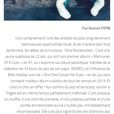
Par Ramon PIPIN
Voici certainement l’une des artistes les plus singulièrement
talentueuses ayant jamais foulé, et de manière bien trop
éphémère, les allées de la musique : Stina Nordenstam. C’est une
jeune suédoise de 22 ans, qui sort son premier album « Memories
Of A Color » en 91, où s’exprime sa culture jazzistique (héritée de la
collection de 33 tours de jazz de son papa : NDREC) et l’influence de
Billie Holiday suivi de « And She Closed Her Eyes » en 94, qui sera
consacré meilleur album suédois de tous les temps en 2013. Et
c’est un choc en effet ! Aux confins du jazz et de la pop, sa voix si
fragile est en même temps parfaitement maîtrisée. C’est presque
un souffle, d’une intimité prenante, d’une justesse parfaite et d’une
portée émotionnelle qui ne s’oublie pas, immédiatement
reconnaissable. Elle a de plus signé toutes les chansons aux