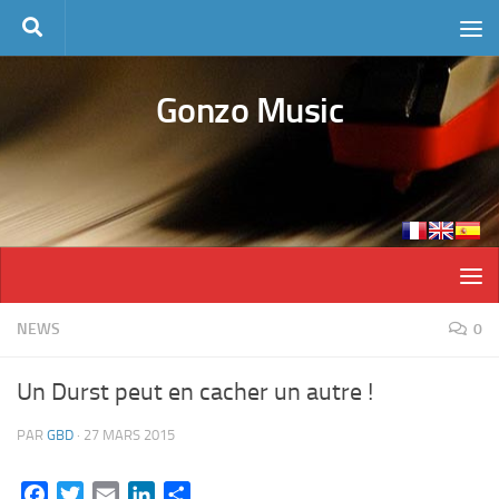
Skip to content
Gonzo Music
NEWS
0
Un Durst peut en cacher un autre !
PAR
GBD
·
27 MARS 2015
Facebook
Twitter
Email
LinkedIn
Partager