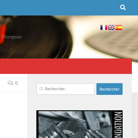
 S. Thompson
0
Rechercher :