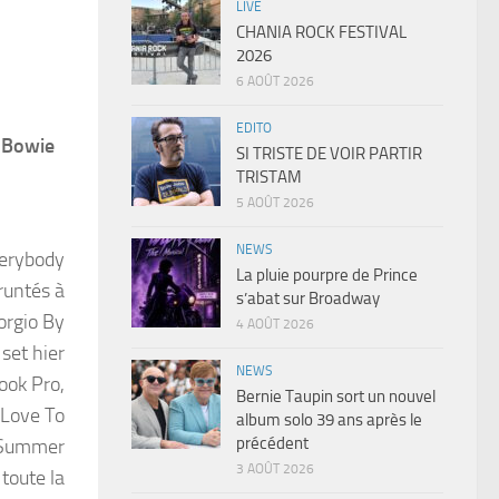
LIVE
CHANIA ROCK FESTIVAL
2026
6 AOÛT 2026
EDITO
 Bowie
SI TRISTE DE VOIR PARTIR
TRISTAM
5 AOÛT 2026
NEWS
verybody
La pluie pourpre de Prince
runtés à
s’abat sur Broadway
orgio By
4 AOÛT 2026
set hier
NEWS
ook Pro,
Bernie Taupin sort un nouvel
 Love To
album solo 39 ans après le
précédent
 Summer
3 AOÛT 2026
 toute la