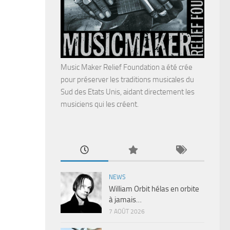
Music Maker Relief Foundation a été crée
pour préserver les traditions musicales du
Sud des Etats Unis, aidant directement les
musiciens qui les créent.
NEWS
William Orbit hélas en orbite
à jamais…
7 AOÛT 2026