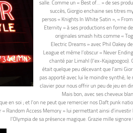
salle. Comme un « Best of… » de ses produ
succès, Giorgio enchaine ses titres m
persos « Knights In White Satin », « From
Eternity » à ses productions en forme d
originales smash hits comme « Tog
Electric Dreams » avec Phil Oakey 
League et même l’obscur « Never Ending
chanté par Limahl (l’ex-Kajagoogoo). C
était quelque peu décevant que l’ami Giorg
pas apporté avec lui le moindre synthé, le
clavier pour nous offrir un peu de jeu en dir
Mais bon, avec ses cheveux blan
ue en soi ; et l’on ne peut que remercier nos Daft punk nati
ur « Random Access Memory » lui permettant ainsi d’investir h
l’Olympia de sa présence magique. Grazie mille signore G