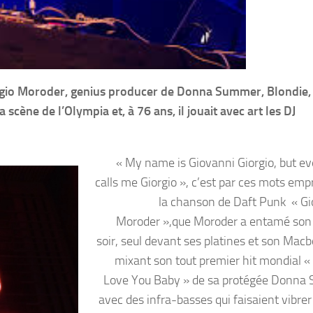
rgio Moroder, genius producer de Donna Summer, Blondie,
la scène de l’Olympia et, à 76 ans, il jouait avec art les DJ
« My name is Giovanni Giorgio, but e
calls me Giorgio », c’est par ces mots emp
la chanson de Daft Punk « Gi
Moroder »,que Moroder a entamé son 
soir, seul devant ses platines et son Macb
mixant son tout premier hit mondial «
Love You Baby » de sa protégée Donna
avec des infra-basses qui faisaient vibrer