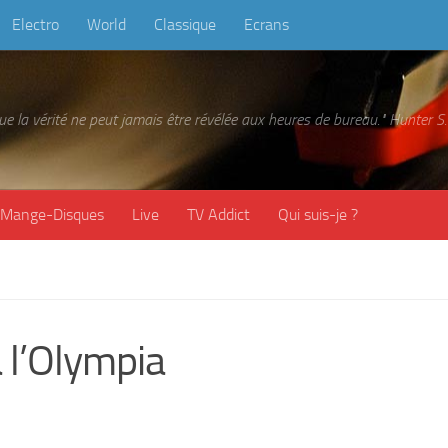
Electro
World
Classique
Ecrans
 que la vérité ne peut jamais être révélée aux heures de bureau." Hunter
Mange-Disques
Live
TV Addict
Qui suis-je ?
 l’Olympia