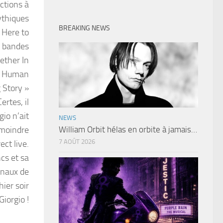
ctions à
ythiques
BREAKING NEWS
 Here to
e bandes
ether In
de Human
 Story »
ertes, il
io n’ait
NEWS
 moindre
William Orbit hélas en orbite à jamais…
7 AOÛT 2026
ect live.
cs et sa
onaux de
ier soir
iorgio !