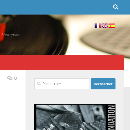
 S. Thompson
0
Rechercher :