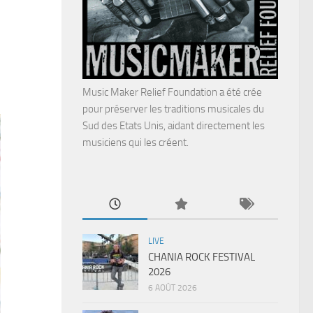
Music Maker Relief Foundation a été crée
pour préserver les traditions musicales du
Sud des Etats Unis, aidant directement les
musiciens qui les créent.
LIVE
CHANIA ROCK FESTIVAL
2026
6 AOÛT 2026