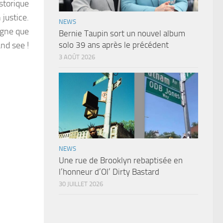
storique
justice.
NEWS
igne que
Bernie Taupin sort un nouvel album
nd see !
solo 39 ans après le précédent
3 AOÛT 2026
NEWS
Une rue de Brooklyn rebaptisée en
l’honneur d’Ol’ Dirty Bastard
30 JUILLET 2026