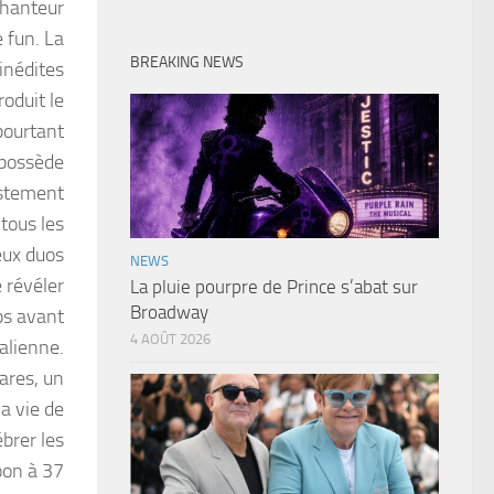
 chanteur
 fun. La
BREAKING NEWS
inédites
oduit le
pourtant
 possède
ustement
tous les
eux duos
NEWS
 révéler
La pluie pourpre de Prince s’abat sur
Broadway
ps avant
4 AOÛT 2026
alienne.
ares, un
la vie de
brer les
oon à 37