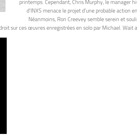
printemps. Cependant, Chris Murphy, le manager hi
d’INXS menace le projet d’une probable action en 
Néanmoins, Ron Creevey semble serein et soul
roit sur ces œuvres enregistrées en solo par Michael. Wait a