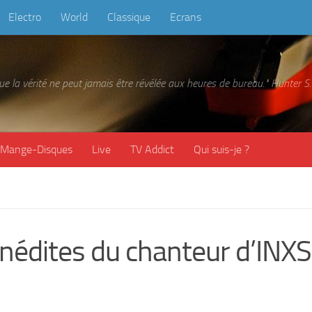
Electro
World
Classique
Ecrans
 que la vérité ne peut jamais être révélée aux heures de bureau." Hunter
Mange-Disques
Live
TV Addict
Qui suis-je ?
nédites du chanteur d’INXS