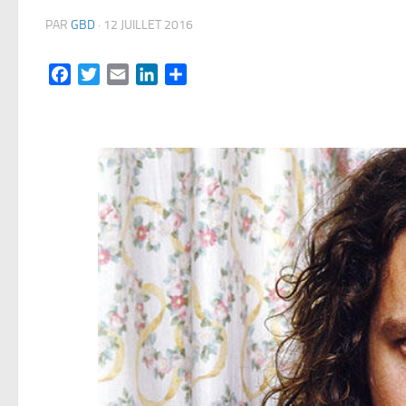
PAR
GBD
·
12 JUILLET 2016
Facebook
Twitter
Email
LinkedIn
Partager